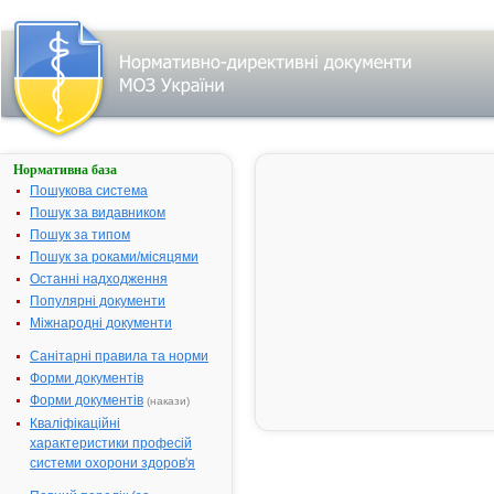
Нормативна база
Пошук
лікарського
Пошукова система
засобу за
Пошук за видавником
першою
Пошук за типом
літерою
назви:
Пошук за роками/місяцями
Останні надходження
А
|
Б
|
Популярні документи
В
|
Г
|
Міжнародні документи
Д
|
Е
|
Санітарні правила та норми
Ж
|
З
|
Форми документів
І
|
Форми документів
Й
|
(накази)
К
|
Кваліфікаційні
Л
|
М
|
характеристики професій
Н
|
системи охорони здоров'я
О
|
П
|
Р
|