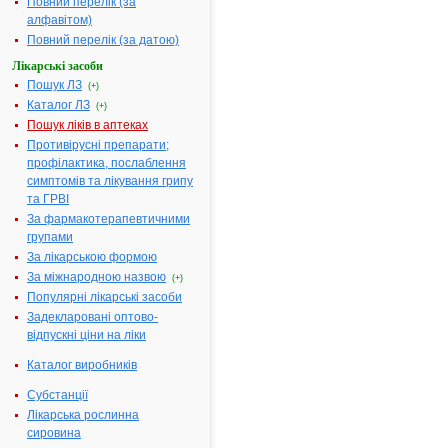
Повний перелік (за
С
|
алфавітом)
Т
|
У
|
Повний перелік (за датою)
Ф
|
Х
|
Лікарські засоби
Ц
|
Ч
|
Пошук ЛЗ
(+)
Ш
|
Каталог ЛЗ
Ю
|
(+)
Я
Пошук ліків в аптеках
Противірусні препарати;
профілактика, послаблення
симптомів та лікування грипу
Результати
та ГРВІ
пошуку:
За фармакотерапевтичними
3-(2,2,2-
групами
ТРИМЕТИЛГІДРАЗИНІЙ)
1.
За лікарською формою
ПРОПІОНАТУ ДИГІДРАТ
- інструкція
За міжнародною назвою
(+)
Термін дії
Популярні лікарські засоби
реєстраційного
Задекларовані оптово-
посвідчення закінчився
15.07.2013 р.
відпускні ціни на ліки
Виробник:
CHINA CHEM
CO. LTD, Китай
Каталог виробників
Форма випуску:
Порошок або кристали
(субстанція) у подвійних
Субстанції
поліетиленових пакетах
для виробництва
Лікарська рослинна
стерильних та
сировина
нестерильних лікарських