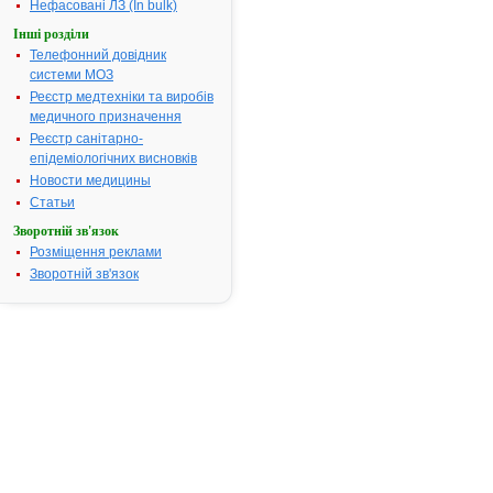
форм
Нефасовані ЛЗ (In bulk)
Показання:
Виробництво
готових лікарських
Інші розділи
форм.
Телефонний довідник
Фармакотерапевтична
група:
Субстанції
»»
системи МОЗ
3-(2,2,2-
Реєстр медтехніки та виробів
ТРИМЕТИЛГІДРАЗИНІЙ)
медичного призначення
2.
ПРОПІОНАТУ ДИГІДРАТ
Реєстр санітарно-
- інструкція
епідеміологічних висновків
Термін дії
реєстраційного
Новости медицины
посвідчення закінчився
18.10.2012 р.
Статьи
Виробник:
ДП "Завод
хімічних реактивів" НТК
Зворотній зв'язок
"Інститут монокристалів
Розміщення реклами
НАН України", м. Харків,
Україна
Зворотній зв'язок
Форма випуску:
Порошок (субстанція) у
подвійних пакетах з
плівки поліетиленової для
виробництва стерильних
та нестерильних
лікарських форм
Показання:
Виробництво
готових лікарських
форм.
Фармакотерапевтична
група:
Субстанції
»»
3-(2,2,2-
ТРИМЕТИЛГІДРАЗИНІЙ)
ПРОПІОНАТУ ДИГІДРАТ