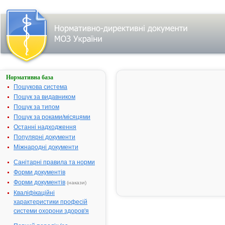
Нормативна база
Пошук
лікарського
Пошукова система
засобу:
Пошук за видавником
Пошук за типом
Пошук за роками/місяцями
Назва
українська
Останні надходження
Популярні документи
міжнародна
Міжнародні документи
Виробник
Санітарні правила та норми
Тип
Форми документів
лікарського
засобу
Форми документів
(накази)
Лікарська
Кваліфікаційні
форма
характеристики професій
Показання
системи охорони здоров'я
АТ код