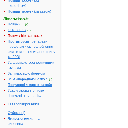
Повний перелік (за
першою
алфавітом)
літерою
Повний перелік (за датою)
назви:
Лікарські засоби
А
|
Б
|
Пошук ЛЗ
(+)
В
|
Г
|
Каталог ЛЗ
(+)
Д
|
Пошук ліків в аптеках
Е
|
Ж
|
Противірусні препарати;
З
|
І
|
профілактика, послаблення
Й
|
симптомів та лікування грипу
К
|
Л
|
та ГРВІ
М
|
За фармакотерапевтичними
Н
|
О
|
групами
П
|
За лікарською формою
Р
|
С
|
За міжнародною назвою
(+)
Т
|
У
|
Популярні лікарські засоби
Ф
|
Задекларовані оптово-
Х
|
Ц
|
відпускні ціни на ліки
Ч
|
Ш
|
Каталог виробників
Ю
|
Я
|
без
Субстанції
фільтру
Лікарська рослинна
сировина