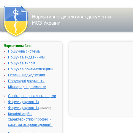
Нормативна база
Параметри
пошуку:
Пошукова система
Пошук за видавником
Всі фармакотерапевтичні
групи
Пошук за типом
Протимікробні,
Пошук за роками/місяцями
противірусні та
Останні надходження
протипаразитарні засоби
Популярні документи
Хіміотерапевтичні
Міжнародні документи
засоби
Санітарні правила та норми
Протиглисні
Форми документів
(антигельмінтні)
засоби
Форми документів
(накази)
Знайдено:
17.
Кваліфікаційні
характеристики професій
Фільтр
системи охорони здоров'я
результатів
пошуку за