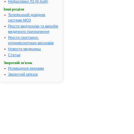
Нефасовані ЛЗ (In bulk)
Результати
Інші розділи
пошуку:
Телефонний довідник
ВЕРМОКС - інструкція
1.
системи МОЗ
Термін дії реєстраційного
Реєстр медтехніки та виробів
посвідчення закінчився
медичного призначення
04.12.2012 р.
Виробник:
Гедеон Ріхтер
Реєстр санітарно-
Румунія АТ, Румунія
епідеміологічних висновків
Форма випуску:
Таблетки
по 100 мг № 6
Новости медицины
Показання:
Ентеробіоз,
аскаридоз, анкілостомоз,
Статьи
стронгілоїдоз,
трихофацелез, теніоз,
Зворотній зв'язок
змішані гельмінтози.
Фармакотерапевтична
Розміщення реклами
група:
Протиглисні
Зворотній зв'язок
(антигельмінтні) засоби
ВЕРМОКС - інструкція
2.
Термін дії реєстраційного
посвідчення закінчився
30.05.2010 р.
Виробник:
АТ «Гедеон
Ріхтер», Угорщина
Форма випуску:
Таблетки
по 100 мг № 6
Показання:
Ентеробіоз,
аскаридоз, анкілостомоз,
стронгілоїдоз,
трихофацелез, теніоз,
змішані гельмінтози.
Фармакотерапевтична
група:
Протиглисні