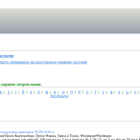
і групи
 діють переважно на центральну нервову систему
а першою літерою назви:
Ж
|
З
|
І
|
Й
|
К
|
Л
|
М
|
Н
|
О
|
П
|
Р
|
С
|
Т
|
У
|
Ф
|
Х
|
Ц
|
Ч
без фільтру
посвідчення закінчився 18.08.2016 р.
н/Оріон Корпорейшн, Оріон Фарма, Завод в Турку, Фінляндія/Фінляндія
для розчину для інфузій, 100 мкг/мл по 2 мл в ампулах № 5, № 25; по 5 мл або по 10 мл у