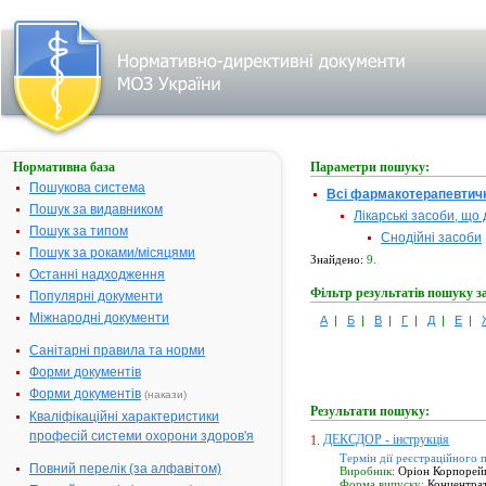
Нормативна база
Параметри пошуку:
Пошукова система
Всі фармакотерапевтичн
Пошук за видавником
Лікарські засоби, що
Пошук за типом
Снодійні засоби
Пошук за роками/місяцями
Знайдено:
9.
Останні надходження
Фільтр результатів пошуку з
Популярні документи
Міжнародні документи
А
|
Б
|
В
|
Г
|
Д
|
Е
|
Санітарні правила та норми
Форми документів
Форми документів
(накази)
Результати пошуку:
Кваліфікаційні характеристики
професій системи охорони здоров'я
ДЕКСДОР - інструкція
1.
Термін дії реєстраційного 
Повний перелік (за алфавітом)
Виробник:
Оріон Корпорейш
Форма випуску:
Концентрат 