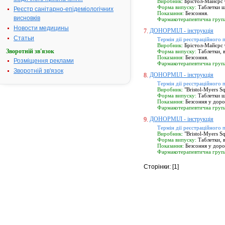
Виробник:
Брістол-Майєрс 
Форма випуску:
Таблетки ш
Реєстр санітарно-епідеміологічних
Показання:
Безсоння.
висновків
Фармакотерапевтична груп
Новости медицины
ДОНОРМІЛ - інструкція
7.
Статьи
Термін дії реєстраційного 
Виробник:
Брістол-Майєрс 
Зворотній зв'язок
Форма випуску:
Таблетки, 
Показання:
Безсоння.
Розміщення реклами
Фармакотерапевтична груп
Зворотній зв'язок
ДОНОРМІЛ - інструкція
8.
Термін дії реєстраційного 
Виробник:
"Bristol-Myers S
Форма випуску:
Таблетки ш
Показання:
Безсоння у доро
Фармакотерапевтична груп
ДОНОРМІЛ - інструкція
9.
Термін дії реєстраційного 
Виробник:
"Bristol-Myers S
Форма випуску:
Таблетки, 
Показання:
Безсоння у доро
Фармакотерапевтична груп
Сторінки: [1]