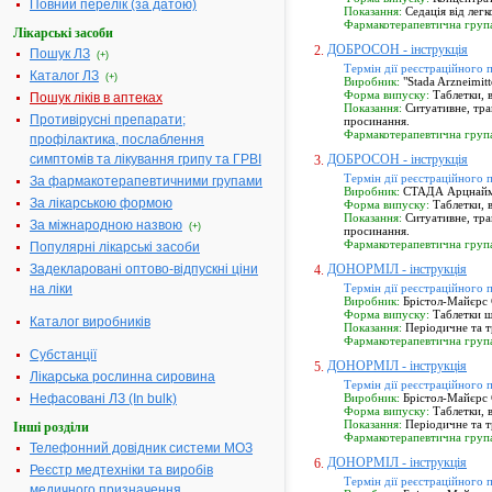
Повний перелік (за датою)
Показання:
Седація від легк
Фармакотерапевтична груп
Лікарські засоби
ДОБРОСОН - інструкція
2.
Пошук ЛЗ
(+)
Термін дії реєстраційного 
Каталог ЛЗ
(+)
Виробник:
"Stada Arzneimit
Форма випуску:
Таблетки, 
Пошук ліків в аптеках
Показання:
Ситуативне, тра
Противірусні препарати;
просинання.
Фармакотерапевтична груп
профілактика, послаблення
симптомів та лікування грипу та ГРВІ
ДОБРОСОН - інструкція
3.
Термін дії реєстраційного 
За фармакотерапевтичними групами
Виробник:
СТАДА Арцнаймі
За лікарською формою
Форма випуску:
Таблетки, 
Показання:
Ситуативне, тра
За міжнародною назвою
(+)
просинання.
Фармакотерапевтична груп
Популярні лікарські засоби
Задекларовані оптово-відпускні ціни
ДОНОРМІЛ - інструкція
4.
на ліки
Термін дії реєстраційного 
Виробник:
Брістол-Майєрс 
Форма випуску:
Таблетки ш
Каталог виробників
Показання:
Періодичне та т
Фармакотерапевтична груп
Субстанції
ДОНОРМІЛ - інструкція
5.
Лікарська рослинна сировина
Термін дії реєстраційного 
Нефасовані ЛЗ (In bulk)
Виробник:
Брістол-Майєрс 
Форма випуску:
Таблетки, 
Показання:
Періодичне та т
Інші розділи
Фармакотерапевтична груп
Телефонний довідник системи МОЗ
ДОНОРМІЛ - інструкція
6.
Реєстр медтехніки та виробів
Термін дії реєстраційного 
медичного призначення