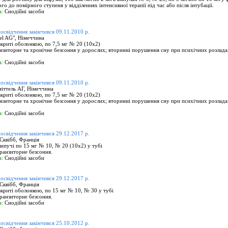
ого до помірного ступеня у відділеннях інтенсивної терапії під час або після інтубації.
а:
Снодійні засоби
посвідчення закінчився 09.11.2010 р.
tel AG", Німеччина
вкриті оболонкою, по 7,5 мг № 20 (10х2)
нзиторне та хронічне безсоння у дорослих; вторинні порушення сну при психічних розладах;
а:
Снодійні засоби
посвідчення закінчився 09.11.2010 р.
ттель АГ, Німеччина
вкриті оболонкою, по 7,5 мг № 20 (10х2)
нзиторне та хронічне безсоння у дорослих; вторинні порушення сну при психічних розладах;
а:
Снодійні засоби
посвідчення закінчився 29.12.2017 р.
Сквібб, Франція
ипучі по 15 мг № 10, № 20 (10х2) у тубі
ранзиторне безсоння.
а:
Снодійні засоби
посвідчення закінчився 29.12.2017 р.
Сквібб, Франція
вкриті оболонкою, по 15 мг № 10, № 30 у тубі
ранзиторне безсоння.
а:
Снодійні засоби
посвідчення закінчився 25.10.2012 р.