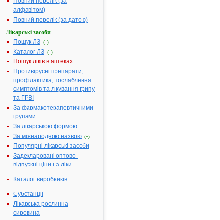
Повний перелік (за
А
|
алфавітом)
Б
|
В
|
Повний перелік (за датою)
Г
|
Д
|
Лікарські засоби
Е
|
Ж
|
Пошук ЛЗ
(+)
З
|
І
|
Каталог ЛЗ
(+)
Й
|
Пошук ліків в аптеках
К
|
Л
|
Противірусні препарати;
М
|
профілактика, послаблення
Н
|
О
|
симптомів та лікування грипу
П
|
та ГРВІ
Р
|
С
|
За фармакотерапевтичними
Т
|
У
|
групами
Ф
|
За лікарською формою
Х
|
Ц
|
За міжнародною назвою
(+)
Ч
|
Ш
|
Популярні лікарські засоби
Ю
|
Задекларовані оптово-
Я
|
без
відпускні ціни на ліки
фільтру
Каталог виробників
Субстанції
Лікарська рослинна
сировина