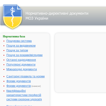
Нормативна база
Параметри
пошуку:
Пошукова система
Пошук за видавником
Всі
фармакотерапевтичні
Пошук за типом
групи
Пошук за роками/місяцями
Препарати для
Останні надходження
лікування
Популярні документи
грибкових
Міжнародні документи
захворювань
Санітарні правила та норми
Нічого не знайдено.
Форми документів
Фільтр
Форми документів
(накази)
результатів
Кваліфікаційні
пошуку за
першою
характеристики професій
літерою
системи охорони здоров'я
назви: