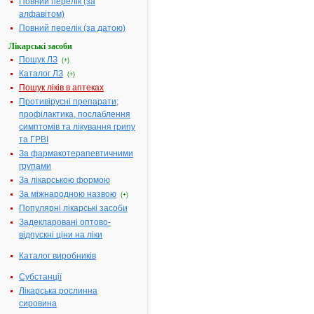
Повний перелік (за
першою
алфавітом)
літерою
назви:
Повний перелік (за датою)
А
|
Лікарські засоби
Б
|
Пошук ЛЗ
(+)
В
|
Г
|
Каталог ЛЗ
(+)
Д
|
Е
|
Пошук ліків в аптеках
Ж
|
Противірусні препарати;
З
|
І
|
профілактика, послаблення
Й
|
симптомів та лікування грипу
К
|
Л
|
та ГРВІ
М
|
За фармакотерапевтичними
Н
|
О
|
групами
П
|
Р
|
За лікарською формою
С
|
За міжнародною назвою
(+)
Т
|
У
|
Популярні лікарські засоби
Ф
|
Х
|
Задекларовані оптово-
Ц
|
відпускні ціни на ліки
Ч
|
Ш
|
Ю
|
Каталог виробників
Я
|
без
Субстанції
фільтру
Лікарська рослинна
сировина