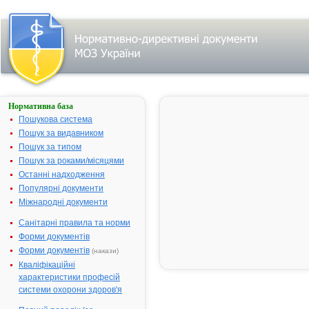
Нормативна база
Параметри
пошуку:
Пошукова система
Пошук за видавником
Всі
фармакотерапевтичні
Пошук за типом
групи
Пошук за роками/місяцями
Лікарські засоби,
Останні надходження
що діють
Популярні документи
переважно на
Міжнародні документи
центральну
нервову систему
Санітарні правила та норми
Снодійні
Форми документів
засоби
Форми документів
(накази)
Нічого не знайдено.
Кваліфікаційні
характеристики професій
Фільтр
системи охорони здоров'я
результатів
пошуку за