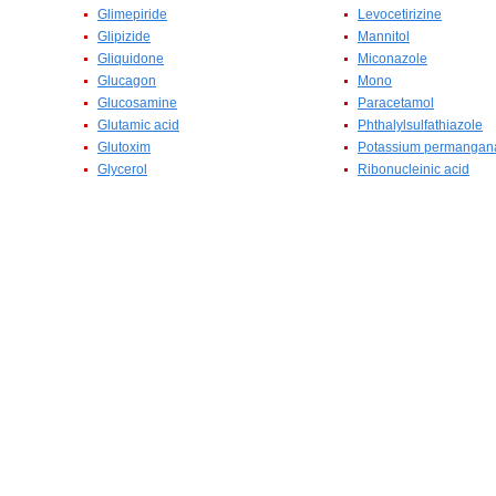
Glimepiride
Levocetirizine
Glipizide
Mannitol
Gliquidone
Miconazole
Glucagon
Mono
Glucosamine
Paracetamol
Glutamic acid
Phthalylsulfathiazole
Glutoxim
Potassium permangan
Glycerol
Ribonucleinic acid