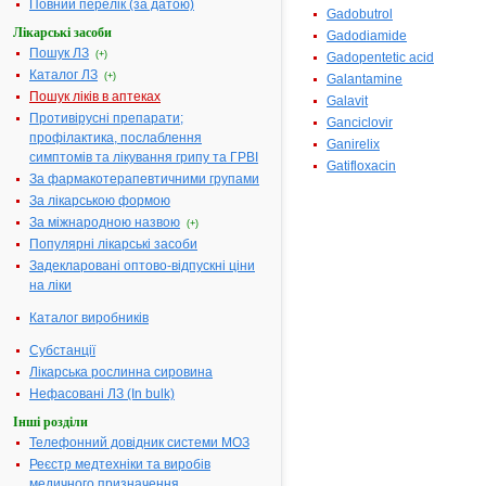
Повний перелік (за датою)
Gadobutrol
Лікарські засоби
Gadodiamide
Пошук ЛЗ
(+)
Gadopentetic acid
Каталог ЛЗ
(+)
Galantamine
Пошук ліків в аптеках
Galavit
Противірусні препарати;
Ganciclovir
профілактика, послаблення
Ganirelix
симптомів та лікування грипу та ГРВІ
Gatifloxacin
За фармакотерапевтичними групами
За лікарською формою
За міжнародною назвою
(+)
Популярні лікарські засоби
Задекларовані оптово-відпускні ціни
на ліки
Каталог виробників
Субстанції
Лікарська рослинна сировина
Нефасовані ЛЗ (In bulk)
Інші розділи
Телефонний довідник системи МОЗ
Реєстр медтехніки та виробів
медичного призначення