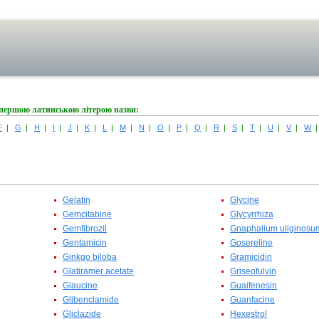
 першою латинською літерою назви:
F
|
G
|
H
|
I
|
J
|
K
|
L
|
M
|
N
|
O
|
P
|
Q
|
R
|
S
|
T
|
U
|
V
|
W
Gelatin
Glycine
Gemcitabine
Glycyrrhiza
Gemfibrozil
Gnaphalium uliginosu
Gentamicin
Gosereline
Ginkgo biloba
Gramicidin
Glatiramer acetate
Griseofulvin
Glaucine
Guaifenesin
Glibenclamide
Guanfacine
Gliclazide
Hexestrol