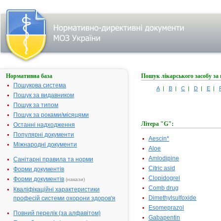
Нормативна база
Пошук лікарського засобу за
Пошукова система
A
|
B
|
C
|
D
|
E
|
Пошук за видавником
Пошук за типом
Пошук за роками/місяцями
Літера "G":
Останні надходження
Популярні документи
Aescin*
Міжнародні документи
Aloe
Amlodipine
Санітарні правила та норми
Citric asid
Форми документів
Clopidogrel
Форми документів
(накази)
Comb drug
Кваліфікаційні характеристики
Dimethylsulfoxide
професій системи охорони здоров'я
Esomeprazol
Повний перелік (за алфавітом)
Gabapentin