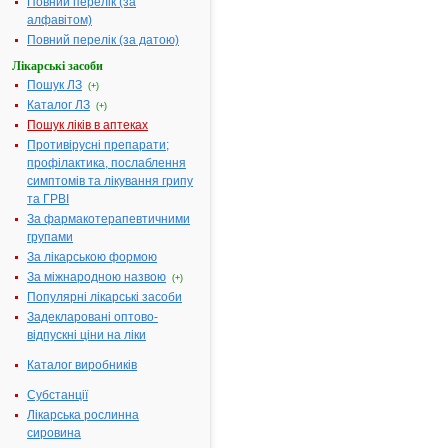
Повний перелік (за
P
|
Q
|
алфавітом)
R
|
S
|
Повний перелік (за датою)
T
|
U
|
Лікарські засоби
V
|
Пошук ЛЗ
W
|
(+)
X
|
Каталог ЛЗ
(+)
Y
|
Z
Пошук ліків в аптеках
Противірусні препарати;
профілактика, послаблення
симптомів та лікування грипу
Літера
та ГРВІ
"R":
За фармакотерапевтичними
групами
Amitriptyline
Raloxifene
За лікарською формою
Captopril
Ramipril
За міжнародною назвою
Ceftriaxone
Ranitidine
(+)
Популярні лікарські засоби
Chlorpromazine
Raunatin
Задекларовані оптово-
Chlorquinaldol
Rebamipide
відпускні ціни на ліки
Clozapine
Repaglinide
Doxylamine
Reserpine
Каталог виробників
Epoetin beta
Retinol
Субстанції
Finasteride
Rhodiola
Лікарська рослинна
rosea
Fluorouracil
сировина
Ribavirin
G-strophanthin