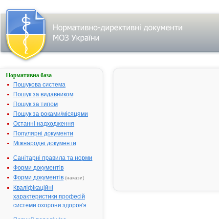
Нормативна база
Пошук
лікарського
Пошукова система
засобу за
Пошук за видавником
першою
Пошук за типом
латинською
літерою
Пошук за роками/місяцями
назви:
Останні надходження
A
|
Популярні документи
B
|
Міжнародні документи
C
|
D
|
E
|
Санітарні правила та норми
F
|
G
|
Форми документів
H
|
Форми документів
(накази)
I
|
J
|
Кваліфікаційні
K
|
характеристики професій
L
|
M
|
системи охорони здоров'я
N
|
O
|