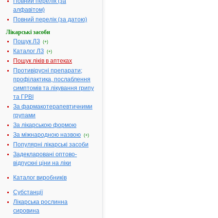
Повний перелік (за
P
|
Q
|
алфавітом)
R
|
S
|
Повний перелік (за датою)
T
|
U
|
Лікарські засоби
V
|
Пошук ЛЗ
W
|
(+)
X
|
Каталог ЛЗ
(+)
Y
|
Z
Пошук ліків в аптеках
Противірусні препарати;
профілактика, послаблення
симптомів та лікування грипу
Літера
та ГРВІ
"Z":
За фармакотерапевтичними
групами
Amikacin
Methionine
За лікарською формою
Amoxicillin
Mometasone
За міжнародною назвою
Amoxicillin and
Ofloxacin
(+)
enzyme inhibitor
Популярні лікарські засоби
Paracetamol
Ampicillin
Задекларовані оптово-
Rifampicin
відпускні ціни на ліки
Chloramphenicol
Rimantadine
Clindamycin
Tocopherol
Каталог виробників
Drotaverine
(vit E)
Субстанції
Enalapril
Triamterene
Лікарська рослинна
Levofloxacin
Zaleplon
сировина
Loratadine
Zanamivir