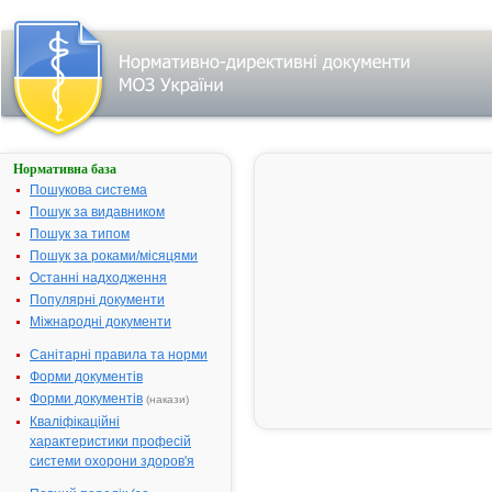
Нормативна база
Пошук
лікарського
Пошукова система
засобу за
Пошук за видавником
першою
Пошук за типом
латинською
літерою
Пошук за роками/місяцями
назви:
Останні надходження
A
|
Популярні документи
B
|
Міжнародні документи
C
|
D
|
E
|
Санітарні правила та норми
F
|
G
|
Форми документів
H
|
Форми документів
(накази)
I
|
J
|
Кваліфікаційні
K
|
характеристики професій
L
|
M
|
системи охорони здоров'я
N
|
O
|