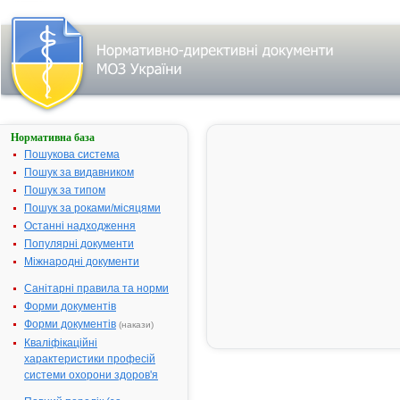
Нормативна база
Пошук
лікарського
Пошукова система
засобу за
Пошук за видавником
першою
Пошук за типом
літерою
назви:
Пошук за роками/місяцями
Останні надходження
A
|
B
|
Популярні документи
D
|
H
|
Міжнародні документи
L
|
N
|
Санітарні правила та норми
А
|
Б
|
Форми документів
В
|
Форми документів
Г
|
(накази)
Д
|
Кваліфікаційні
Е
|
Ж
|
характеристики професій
З
|
системи охорони здоров'я
І
|
Й
|
К
|