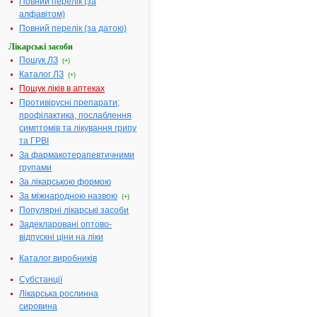
Повний перелік (за
Л
|
алфавітом)
М
|
Н
|
Повний перелік (за датою)
О
|
П
|
Лікарські засоби
Р
|
С
|
Пошук ЛЗ
(+)
Т
|
Каталог ЛЗ
У
|
(+)
Ф
|
Пошук ліків в аптеках
Х
|
Ц
Противірусні препарати;
профілактика, послаблення
симптомів та лікування грипу
та ГРВІ
Літера
За фармакотерапевтичними
"г":
групами
За лікарською формою
ГАБАПЕНТИН
За міжнародною назвою
ГАДОЛІНІЮ ОКСИД ФОСФОР ГРА
(+)
Популярні лікарські засоби
МЕД
Задекларовані оптово-
ГАЛОПЕРИДОЛ
відпускні ціни на ліки
ГАЛОПЕРИДОЛ (Харківське держа
фармацевтичне підприємство "Зд
Каталог виробників
народу")
ГАНЦИКЛОВІР
Субстанції
ГАНЦИКЛОВІР ("Farmachem SA M&
Лікарська рослинна
Швейцарія)
сировина