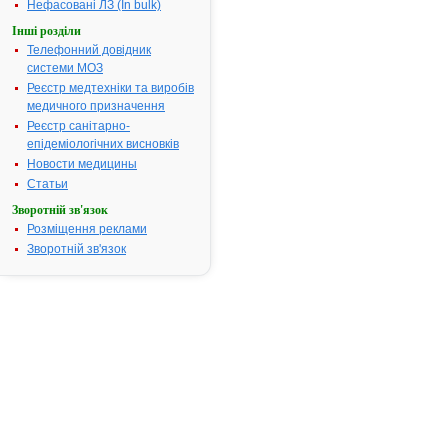
ГАРЦИНІЇ КАМБОДЖИЙСЬКОЇ
Нефасовані ЛЗ (In bulk)
ЕКСТРАКТ, ПОРОШОК 50%
Інші розділи
ГАРЦИНІЇ КАМБОДЖИЙСЬКОЇ
Телефонний довідник
ЕКСТРАКТ, ПОРОШОК 50% (ЗАТ
системи МОЗ
"Київський вітамінний завод", м.Киї
Реєстр медтехніки та виробів
Україна)
медичного призначення
ГАРЦИНІЯ С.Е. 50%
Реєстр санітарно-
ГАРЦИНІЯ С.Е. 50% (ЗАТ "Київськ
епідеміологічних висновків
вітамінний завод", м.Київ, Україна)
Новости медицины
ГАТІФЛОКСАЦИН
Статьи
ГАТІФЛОКСАЦИН ("Farmachem S.A
Зворотній зв'язок
M&M", Швейцарія)
Розміщення реклами
ГАТІФЛОКСАЦИН (ВАТ "Фармак",
Зворотній зв'язок
Україна, м. Київ)
ГЕК 130/0.42
ГЕК 200/0.5 (HES 200/0.5) ("IMC Os
a.s., Чеська Республіка)
ГЕКСЕСТРОЛ
ГЕКСЕСТРОЛ (ЗАТ "Трудовий коле
Київського підприємства по
виробництву бактерійних препара
"Біофарма", м.Київ, Україна)
ГЕКСЕТИДИН
ГЕКСОПРЕНАЛІНУ СУЛЬФАТ (ЗА