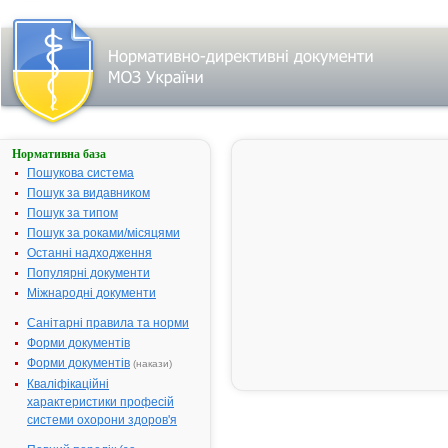
Нормативна база
Пошук
лікарського
Пошукова система
засобу за
Пошук за видавником
першою
Пошук за типом
літерою
назви:
Пошук за роками/місяцями
Останні надходження
A
|
B
|
Популярні документи
D
|
H
|
Міжнародні документи
L
|
N
|
Санітарні правила та норми
А
|
Б
|
Форми документів
В
|
Форми документів
Г
|
(накази)
Д
|
Кваліфікаційні
Е
|
Ж
|
характеристики професій
З
|
системи охорони здоров'я
І
|
Й
|
К
|