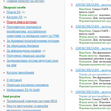
Повний перелік (за датою)
АМОКСИКЛАВ® - інструк
3.
Лікарські засоби
Виробник:
Сандоз ГмбХ - 
Пошук ЛЗ
випуск серії)
(+)
Форма випуску:
порошок дл
Каталог ЛЗ
(+)
Показання:
Див. інструкці
Фармакотерапевтична гру
Пошук ліків в аптеках
АМОКСИКЛАВ® - інструк
4.
Противірусні препарати;
Виробник:
Сандоз ГмбХ - 
профілактика, послаблення
випуск серії)
симптомів та лікування грипу та ГРВІ
Форма випуску:
порошок дл
Показання:
Див. інструкці
За фармакотерапевтичними групами
Фармакотерапевтична гру
За лікарською формою
АМОКСИКЛАВ® - інструк
5.
За міжнародною назвою
(+)
Виробник:
Лек фармацевтич
Популярні лікарські засоби
Форма випуску:
порошок дл
поршневою піпеткою в кар
Задекларовані оптово-відпускні ціни
Показання:
Див. інструкці
Фармакотерапевтична гру
на ліки
АМОКСИКЛАВ® - інструк
6.
Каталог виробників
Термін дії реєстраційного
Виробник:
Лек фармацевтич
Субстанції
Форма випуску:
Порошок дл
Показання:
Див. інструкці
Лікарська рослинна сировина
Фармакотерапевтична гру
Нефасовані ЛЗ (In bulk)
АМОКСИКЛАВ® - інструк
7.
Інші розділи
Термін дії реєстраційного
Виробник:
Сандоз ГмбХ, А
Телефонний довідник системи МОЗ
Форма випуску:
Порошок д
Показання:
Див. інструкці
Реєстр медтехніки та виробів
Фармакотерапевтична гру
медичного призначення