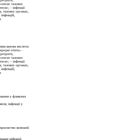
уретрити,
 сепсис тазових
епсис; – інфекції
у, тазових органах,
 інфекцій,
и.
лавуланова кислота:
середні отити;–
уретрити,
 сепсис тазових
епсис; – інфекції
у, тазових органах,
 інфекцій,
и.
ування у флаконах
хів; інфекції у
дприємство компанії
шані інфекції,