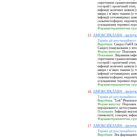
спричинені грампозитивни
гострий і хронічний отит, 
інфекції жовчних шляхів (х
шкіри і м’яких тканин (у 
інфекції сечовивідних шлях
сальпінгоофорит, ендометри
ускладнення черевної пор
Фармакотерапевтична гру
АМОКСИКЛАВ® - інструк
15.
Термін дії реєстраційного
Виробник:
Сандоз ГмбХ (ви
Сандоз (пакувальник у вто
Форма випуску:
Порошок д
Показання:
Лікування інфе
спричинені грампозитивни
гострий і хронічний отит, 
інфекції жовчних шляхів (х
шкіри і м’яких тканин (у 
інфекції сечовивідних шлях
сальпінгоофорит, ендометри
ускладнення черевної пор
Фармакотерапевтична гру
АМОКСИКЛАВ® - інструк
16.
Термін дії реєстраційного
Виробник:
"Lek" Pharmaceu
Форма випуску:
Порошок дл
перорального застосуванн
Показання:
Інфекції верхні
гінекології; гонорея; інфе
Фармакотерапевтична гру
АМОКСИКЛАВ® - інструк
17.
Термін дії реєстраційного
Виробник:
Лек фармацевтич