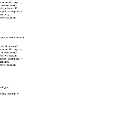
ронічний синусит,
, пневмонія);•
іт);• інфекції
норея, шанкроїд);•
ьпінгіт,
сляопераційні
дприємство компанії
шані інфекції,
ронічний синусит,
, пневмонія);•
іт);• інфекції
норея, шанкроїд);•
ьпінгіт,
сляопераційні
зії для
хів; інфекції у