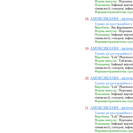
Форма випуску:
Порошок п
Показання:
Інфекції верхні
гінекології; гонорея; інфе
Фармакотерапевтична гру
АМОКСИКЛАВ® - інструк
18.
Термін дії реєстраційного
Виробник:
Лек фармацевтич
Форма випуску:
Порошок п
Показання:
Інфекції верхні
гінекології; гонорея; інфе
Фармакотерапевтична гру
АМОКСИКЛАВ® - інструк
19.
Термін дії реєстраційного
Виробник:
"Lek" Pharmaceu
Форма випуску:
Таблетки,
Показання:
Інфекції верхні
гінекології; гонорея; інфе
Фармакотерапевтична гру
АМОКСИКЛАВ® - інструк
20.
Термін дії реєстраційного
Виробник:
"Lek" Pharmaceu
Форма випуску:
Порошок д
Показання:
Інфекції верхні
гінекології; гонорея; інфе
Фармакотерапевтична гру
АМОКСИКЛАВ® - інструк
21.
Термін дії реєстраційного
Виробник:
"Lek" Pharmaceu
Форма випуску:
Порошок д
Показання:
Інфекції верхні
гінекології; гонорея; інфе
Фармакотерапевтична гру