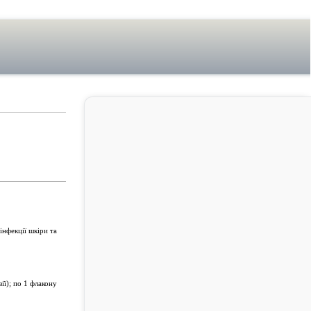
інфекції шкіри та
ії); по 1 флакону