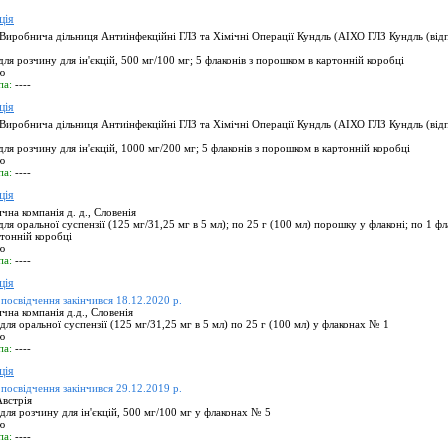
ція
Виробнича дільниця Антиінфекційні ГЛЗ та Хімічні Операції Кундль (АІХО ГЛЗ Кундль (відп
я розчину для ін'єкцій, 500 мг/100 мг; 5 флаконів з порошком в картонній коробці
ю
па:
----
ція
Виробнича дільниця Антиінфекційні ГЛЗ та Хімічні Операції Кундль (АІХО ГЛЗ Кундль (відп
я розчину для ін'єкцій, 1000 мг/200 мг; 5 флаконів з порошком в картонній коробці
ю
па:
----
ція
на компанія д. д., Словенія
я оральної суспензії (125 мг/31,25 мг в 5 мл); по 25 г (100 мл) порошку у флаконі; по 1 фл
тонній коробці
ю
па:
----
ція
 посвідчення закінчився 18.12.2020 р.
на компанія д.д., Словенія
я оральної суспензії (125 мг/31,25 мг в 5 мл) по 25 г (100 мл) у флаконах № 1
ю
па:
----
ція
 посвідчення закінчився 29.12.2019 р.
встрія
ля розчину для ін'єкцій, 500 мг/100 мг у флаконах № 5
ю
па:
----