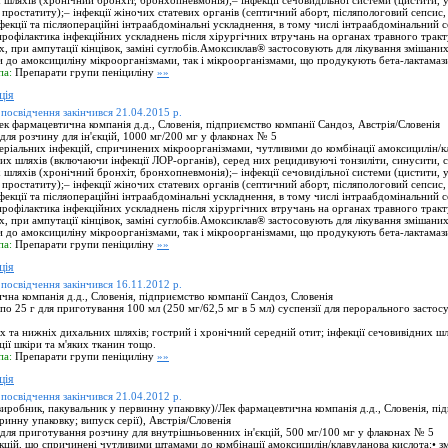
 шляхів (хронічний бронхіт, бронхопневмонія);– інфекції сечовидільної системи (цистити, 
 простатиту);– інфекції жіночих статевих органів (септичний аборт, післяпологовий сепсис,
фекції та післяопераційні інтраабдомінальні ускладнення, в тому числі інтраабдомінальний с
профілактика інфекційних ускладнень після хірургічних втручань на органах травного тракт
ах, при ампутації кінцівок, заміні суглобів.Амоксиклав® застосовують для лікування змішаних
 до амоксициліну мікроорганізмами, так і мікроорганізмами, що продукують бета-лактамаз
па:
Препарати групи пеніциліну
»»
ція
 посвідчення закінчився 21.04.2015 р.
 фармацевтична компанія д.д., Словенія, підприємство компанії Сандоз, Австрія/Словенія
ля розчину для ін'єкцій, 1000 мг/200 мг у флаконах № 5
еріальних інфекцій, спричинених мікроорганізмами, чутливими до комбінації амоксицилін/к
них шляхів (включаючи інфекції ЛОР-органів), серед них рецидивуючі тонзиліти, синусити, 
 шляхів (хронічний бронхіт, бронхопневмонія);– інфекції сечовидільної системи (цистити, 
 простатиту);– інфекції жіночих статевих органів (септичний аборт, післяпологовий сепсис,
фекції та післяопераційні інтраабдомінальні ускладнення, в тому числі інтраабдомінальний с
профілактика інфекційних ускладнень після хірургічних втручань на органах травного тракт
ах, при ампутації кінцівок, заміні суглобів.Амоксиклав® застосовують для лікування змішаних
 до амоксициліну мікроорганізмами, так і мікроорганізмами, що продукують бета-лактамаз
па:
Препарати групи пеніциліну
»»
ція
 посвідчення закінчився 16.11.2012 р.
на компанія д.д., Словенія, підприємство компанії Сандоз, Словенія
о 25 г для приготування 100 мл (250 мг/62,5 мг в 5 мл) суспензії для перорального застос
х та нижніх дихальних шляхів; гострий і хронічний середній отит; інфекції сечовивідних шля
кції шкіри та м'яких тканин тощо.
па:
Препарати групи пеніциліну
»»
ція
 посвідчення закінчився 21.04.2012 р.
робник, пакувальник у первинну упаковку)/Лек фармацевтична компанія д.д., Словенія, пі
ринну упаковку; випуск серії), Австрія/Словенія
ля приготування розчину для внутрішньовенних ін'єкцій, 500 мг/100 мг у флаконах № 5
кцій, що спричинені чутливими штамами до комбінації амоксицилін/клавуланова кислота:• змі