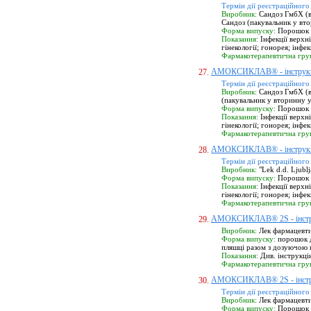
Термін дії реєстраційного
Виробник:
Сандоз ГмбХ (ви
Сандоз (пакувальник у вто
Форма випуску:
Порошок д
Показання:
Інфекції верхні
гінекології; гонорея; інфе
Фармакотерапевтична гру
АМОКСИКЛАВ® - інструк
27.
Термін дії реєстраційного
Виробник:
Сандоз ГмбХ (в
(пакувальник у вторинну у
Форма випуску:
Порошок д
Показання:
Інфекції верхні
гінекології; гонорея; інфе
Фармакотерапевтична гру
АМОКСИКЛАВ® - інструк
28.
Термін дії реєстраційного
Виробник:
"Lek d.d. Ljublj
Форма випуску:
Порошок д
Показання:
Інфекції верхні
гінекології; гонорея; інфе
Фармакотерапевтична гру
АМОКСИКЛАВ® 2S - інстр
29.
Виробник:
Лек фармацевтич
Форма випуску:
порошок дл
пляшці разом з дозуючою 
Показання:
Див. інструкці
Фармакотерапевтична гру
АМОКСИКЛАВ® 2S - інстр
30.
Термін дії реєстраційного
Виробник:
Лек фармацевтич
Форма випуску:
Порошок дл