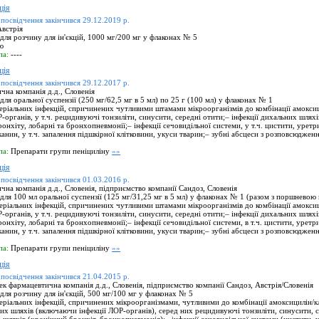
ція
 посвідчення закінчився 29.12.2019 р.
встрія
ля розчину для ін'єкцій, 1000 мг/200 мг у флаконах № 5
ю
па:
----
ція
 посвідчення закінчився 29.12.2017 р.
на компанія д.д., Словенія
я оральної суспензії (250 мг/62,5 мг в 5 мл) по 25 г (100 мл) у флаконах № 1
еріальних інфекцій, спричинених чутливими штамами мікроорганізмів до комбінації амокси
-органів, у т.ч. рецидивуючі тонзиліти, синусити, середні отити;– інфекції дихальних шляхів
онхіту, лобарні та бронхопневмонії;– інфекції сечовидільної системи, у т.ч. цистити, уретр
канин, у т.ч. запалення підшкірної клітковини, укуси тварин;– зубні абсцеси з розповсюджен
па:
Препарати групи пеніциліну
»»
ція
 посвідчення закінчився 01.03.2016 р.
на компанія д.д., Словенія, підприємство компанії Сандоз, Словенія
ля 100 мл оральної суспензії (125 мг/31,25 мг в 5 мл) у флаконах № 1 (разом з поршневою 
еріальних інфекцій, спричинених чутливими штамами мікроорганізмів до комбінації амоксиц
-органів, у т.ч. рецидивуючі тонзиліти, синусити, середні отити;– інфекції дихальних шляхів
онхіту, лобарні та бронхопневмонії;– інфекції сечовидільної системи, в т.ч. цистити, уретр
канин, у т.ч. запалення підшкірної клітковини, укуси тварин;– зубні абсцеси з розповсюджен
па:
Препарати групи пеніциліну
»»
ція
 посвідчення закінчився 21.04.2015 р.
 фармацевтична компанія д.д., Словенія, підприємство компанії Сандоз, Австрія/Словенія
ля розчину для ін'єкцій, 500 мг/100 мг у флаконах № 5
еріальних інфекцій, спричинених мікроорганізмами, чутливими до комбінації амоксицилін/к
них шляхів (включаючи інфекції ЛОР-органів), серед них рецидивуючі тонзиліти, синусити, 