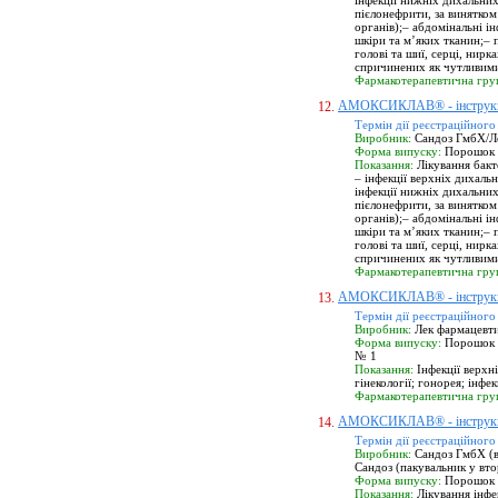
інфекції нижніх дихальних
пієлонефрити, за винятком
органів);– абдомінальні ін
шкіри та м’яких тканин;– 
голові та шиї, серці, нирк
спричинених як чутливими
Фармакотерапевтична гру
АМОКСИКЛАВ® - інструк
12.
Термін дії реєстраційного
Виробник:
Сандоз ГмбХ/Лек
Форма випуску:
Порошок д
Показання:
Лікування бакт
– інфекції верхніх дихаль
інфекції нижніх дихальних
пієлонефрити, за винятком
органів);– абдомінальні ін
шкіри та м’яких тканин;– 
голові та шиї, серці, нирк
спричинених як чутливими
Фармакотерапевтична гру
АМОКСИКЛАВ® - інструк
13.
Термін дії реєстраційного
Виробник:
Лек фармацевтич
Форма випуску:
Порошок п
№ 1
Показання:
Інфекції верхні
гінекології; гонорея; інфе
Фармакотерапевтична гру
АМОКСИКЛАВ® - інструк
14.
Термін дії реєстраційного
Виробник:
Сандоз ГмбХ (ви
Сандоз (пакувальник у вто
Форма випуску:
Порошок д
Показання:
Лікування інфе