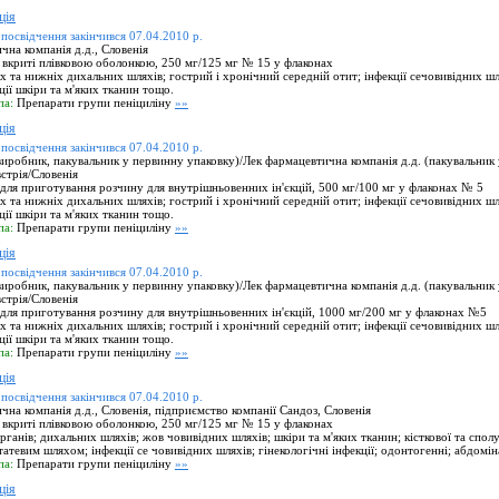
ція
 посвідчення закінчився 07.04.2010 р.
на компанія д.д., Словенія
 вкриті плівковою оболонкою, 250 мг/125 мг № 15 у флаконах
х та нижніх дихальних шляхів; гострий і хронічний середній отит; інфекції сечовивідних шля
кції шкіри та м'яких тканин тощо.
па:
Препарати групи пеніциліну
»»
ція
 посвідчення закінчився 07.04.2010 р.
иробник, пакувальник у первинну упаковку)/Лек фармацевтична компанія д.д. (пакувальник
встрія/Словенія
ля приготування розчину для внутрішньовенних ін'єкцій, 500 мг/100 мг у флаконах № 5
х та нижніх дихальних шляхів; гострий і хронічний середній отит; інфекції сечовивідних шля
кції шкіри та м'яких тканин тощо.
па:
Препарати групи пеніциліну
»»
ція
 посвідчення закінчився 07.04.2010 р.
иробник, пакувальник у первинну упаковку)/Лек фармацевтична компанія д.д. (пакувальник
встрія/Словенія
ля приготування розчину для внутрішньовенних ін'єкцій, 1000 мг/200 мг у флаконах №5
х та нижніх дихальних шляхів; гострий і хронічний середній отит; інфекції сечовивідних шля
кції шкіри та м'яких тканин тощо.
па:
Препарати групи пеніциліну
»»
ція
 посвідчення закінчився 07.04.2010 р.
на компанія д.д., Словенія, підприємство компанії Сандоз, Словенія
 вкриті плівковою оболонкою, 250 мг/125 мг № 15 у флаконах
ганів; дихальних шляхів; жов човивідних шляхів; шкіри та м'яких тканин; кісткової та спол
атевим шляхом; інфекції се човивідних шляхів; гінекологічні інфекції; одонтогенні; абдоміна
па:
Препарати групи пеніциліну
»»
ція