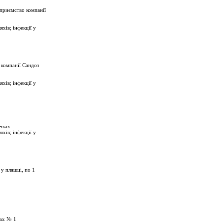
дприємство компанії
хів; інфекції у
 компанії Сандоз
хів; інфекції у
ечках
хів; інфекції у
 у пляшці, по 1
ках № 1