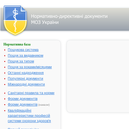
Нормативна база
АКТИФЕРИН
Пошукова система
Назва:
АКТИФЕРИ
Пошук за видавником
Міжнародна
Comb drug
Пошук за типом
непатентована назва:
Пошук за роками/місяцями
Виробник:
Меркле ГмбХ
Останні надходження
Німеччина
Популярні документи
Міжнародні документи
Лікарська форма:
Капсули
Форма випуску:
Капсули № 
Санітарні правила та норми
Діючі речовини:
1 капсула
Форми документів
містить: зал
Форми документів
(накази)
сульфату (II)
Кваліфікаційні
113.85 мг, D,
характеристики професій
серину - 129
системи охорони здоров'я
Допоміжні речовини:
Віск жовтий,