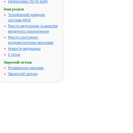
і годування
Нефасовані ЛЗ (In bulk)
груддю, при
Інші розділи
хронічних
Телефонний довідник
кровотечах,
системи МОЗ
гіперменореї
Реєстр медтехніки та виробів
латентному
медичного призначення
дефіциті зал
Реєстр санітарно-
Термін придатності:
5р
епідеміологічних висновків
Номер реєстраційного
UA/0681/03/
Новости медицины
посвідчення:
Статьи
Термін дії посвідчення:
з 25.02.2009
Зворотній зв'язок
25.02.2011
Розміщення реклами
Термін дії
Зворотній зв'язок
реєстраційн
посвідчення
закінчився.
Пошук даних
реєстрацію
препарату
АКТИФЕРИ
АТ код:
B03AA07
Наказ МОЗ:
119 від
25.02.2009