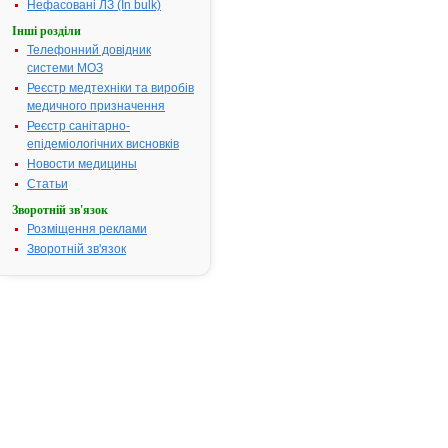
Нефасовані ЛЗ (In bulk)
Термін дії
Інші розділи
реєстраційн
Телефонний довідник
посвідчення
системи МОЗ
закінчився.
Пошук даних
Реєстр медтехніки та виробів
реєстрацію
медичного призначення
препарату
Реєстр санітарно-
СПІРУЛІНА
епідеміологічних висновків
Новости медицины
АТ код:
A16AX10
Статьи
Наказ МОЗ:
491 від
27.10.2003
Зворотній зв'язок
Розміщення реклами
Зворотній зв'язок
Інструкція
для
застосування
СПІРУЛІНА
ІНСТРУКЦІЯ
для
медичного
застосування