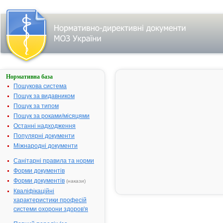
Нормативна база
СПІРУЛІНА
Пошукова система
Назва:
СПІРУЛІНА
Пошук за видавником
Міжнародна
Spirulina
Пошук за типом
непатентована назва:
Пошук за роками/місяцями
Виробник:
"Pharmetics I
Останні надходження
Канада
Популярні документи
Міжнародні документи
Лікарська форма:
Тверді лікарс
форми
Санітарні правила та норми
Форма випуску:
Таблетки по
Форми документів
мг № 60 у
Форми документів
(накази)
пластикових
Кваліфікаційні
флаконах
характеристики професій
Діючі речовини:
1 таблетка
системи охорони здоров'я
містить