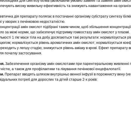
 необхідних для синтезу білків (включаючи умовно замінні та замінні амін окис
езпечують високу живильну ефективність та знижують навантаження на організ
втична дія препарату полягає в постачанні організму субстрату синтезу білкі
 у хворих з печінковою недостатністю.
нцентрації амін окислот підібрані таким чином, щоб збільшення концентрації
ло за межі норми, що забезпечує підтримку гомеостазу амін окислот у плазмі.
ількості 1 г/кг маси тіла на добу досягаються такі результати: нормалізується р
цюгом; нормалізується рівень ароматичних амін окислот; нормалізується коеф
реходить у легшу стадію; знижується рівень аміаку в крові. Ефект препарату 
ля початку застосування.
ня.
Забезпечення організму амін окислотами при парентеральному живленні п
істю, а також для профілактики та лікування печінкової енцефалопатії.
зи.
Препарат вводять шляхом внутрішньо венної інфузії в порожнисту вену (ve
ідуальних потреб для дорослих та дітей старше 2-х років: