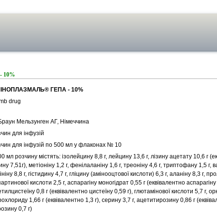
- 10%
ІНОПЛАЗМАЛЬ® ГЕПА - 10%
mb drug
 Браун Мельзунген АГ, Німеччина
зчин для інфузій
зчин для інфузій по 500 мл у флаконах № 10
0 мл розчину містять: ізолейцину 8,8 г, лейцину 13,6 г, лізину ацетату 10,6 г (
ину 7,51г), метіоніну 1,2 г, фенілаланіну 1,6 г, треоніну 4,6 г, триптофану 1,5 г, ва
ініну 8,8 г, гістидину 4,7 г, гліцину (амінооцтової кислоти) 6,3 г, аланіну 8,3 г, прол
артинової кислоти 2,5 г, аспарагіну моногідрат 0,55 г (еквівалентно аспарагіну 
тилцистеїну 0,8 г (еквівалентно цистеїну 0,59 г), глютамінової кислоти 5,7 г, ор
рохлориду 1,66 г (еквівалентно 1,3 г), серину 3,7 г, ацетитирозину 0,86 г (еквів
озину 0,7 г)