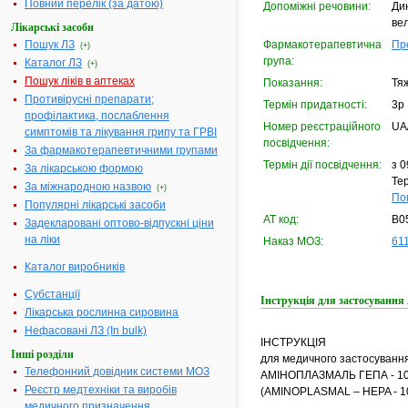
Повний перелік (за датою)
Допоміжні речовини:
Ди
вел
Лікарські засоби
Пошук ЛЗ
Фармакотерапевтична
Пр
(+)
група:
Каталог ЛЗ
(+)
Пошук ліків в аптеках
Показання:
Тяж
Противірусні препарати;
Термін придатності:
3р
профілактика, послаблення
Номер реєстраційного
UA
симптомів та лікування грипу та ГРВІ
посвідчення:
За фармакотерапевтичними групами
Термін дії посвідчення:
з 0
За лікарською формою
Тер
За міжнародною назвою
(+)
По
Популярні лікарські засоби
АТ код:
B0
Задекларовані оптово-відпускні ціни
на ліки
Наказ МОЗ:
611
Каталог виробників
Субстанції
Інструкція для застосува
Лікарська рослинна сировина
Нефасовані ЛЗ (In bulk)
ІНСТРУКЦІЯ
Інші розділи
для медичного застосуванн
Телефонний довідник системи МОЗ
АМІНОПЛАЗМАЛЬ ГЕПА - 1
Реєстр медтехніки та виробів
(AMINOPLASMAL – HEPA - 1
медичного призначення