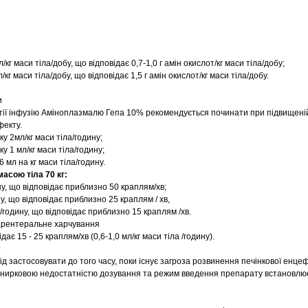
л/кг маси тіла/добу, що відповідає 0,7-1,0 г амін окислот/кг маси тіла/добу;
/кг маси тіла/добу, що відповідає 1,5 г амін окислот/кг маси тіла/добу.
и
ії інфузію Аміноплазмалю Гепа 10% рекомендується починати при підвищеній
фекту.
у 2мл/кг маси тіла/годину;
у 1 мл/кг маси тіла/годину;
6 мл на кг маси тіла/годину.
масою тіла 70 кг:
ну, що відповідає приблизно 50 краплям/хв;
ину, що відповідає приблизно 25 краплям / хв,
/годину, що відповідає приблизно 15 краплям /хв.
рентеральне харчування
ідає 15 - 25 краплям/хв (0,6-1,0 мл/кг маси тіла /годину).
:
 застосовувати до того часу, поки існує загроза розвинення печінкової енцеф
 і нирковою недостатністю дозування та режим введення препарату встановлю