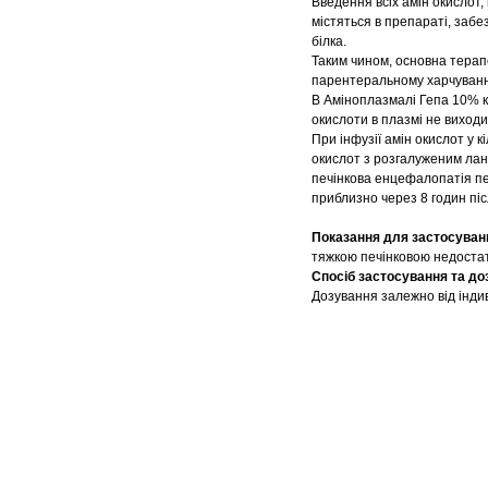
Введення всіх амін окислот,
містяться в препараті, заб
білка.
Таким чином, основна терапе
парентеральному харчуванні
В Аміноплазмалі Гепа 10% ко
окислоти в плазмі не виходи
При інфузії амін окислот у к
окислот з розгалуженим лан
печінкова енцефалопатія пе
приблизно через 8 годин піс
Показання для застосуван
тяжкою печінковою недостатн
Спосіб застосування та до
Дозування залежно від індив