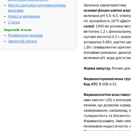
Реєстр санітарно-епідеміологічних
Загальна характеристика:
висновків
основні фізико-хімічні вл
величина рH 5,5–6,5; електр
Новости медицины
г/л; калорійність 1675 кДж/л
Статьи
склад:
1000 мл розчину містят
Зворотній зв'язок
метіоніну 1,2 г, фенілаланіну 
Розміщення реклами
оцтової кислоти) 6,3 г, алані
Зворотній зв'язок
аспарагіну 0,48г), ацетил цис
1,66 г (еквівалентно орнітину
допоміжні речовини:
динатрі
величини pH, вода для ін’єкц
Форма випуску.
Розчин для 
Фармакотерапевтична гру
Код АТС
В 05В А 01.
Фармакологічні властивост
амін окислот (20) з розгалу
печінки, що дозволяє норма
захворювання, наприклад, п
толерантність та біосинтез 
Фармакодинаміка.
Амін окис
печінковою недостатністю, 