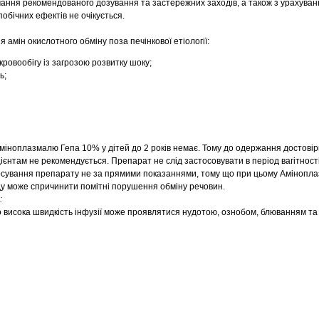
ання рекомендованого дозування та застережних заходів, а також з урахува
обічних ефектів не очікується.
амін окислотного обміну поза печінкової етіології:
ровообігу із загрозою розвитку шоку;
ь;
іноплазмалю Гепа 10% у дітей до 2 років немає. Тому до одержання достовір
єнтам не рекомендується. Препарат не слід застосовувати в період вагітності
тосування препарату не за прямими показаннями, тому що при цьому Амінопл
у може спричинити помітні порушення обміну речовин.
:
висока швидкість інфузії може проявлятися нудотою, ознобом, блюванням та