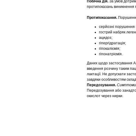
Побічна дія.
За умов дотрим
протипоказань виникнення п
Протипоказання.
Порушення 
cерйозні порушення к
гострий набряк леген
ацидоз;
гіпергідратація;
гіпокаліємія;
гіпонатріємія.
Даних щодо застосування Ам
введення розчину таким паці
лактації. Не допускати зас
завдяки особливостям склад
Передозування.
Симптоми
Передозування або занадто 
окислот через нирки.