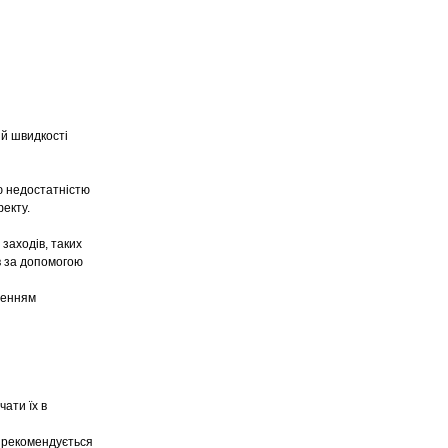
ій швидкості
ю недостатністю
фекту.
заходів, таких
в за допомогою
ненням
ати їх в
, рекомендується