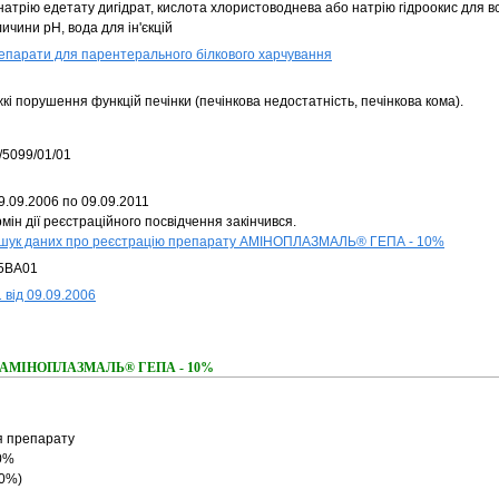
натрію едетату дигідрат, кислота хлористоводнева або натрію гідроокис для 
ичини pH, вода для ін'єкцій
епарати для парентерального білкового харчування
кі порушення функцій печінки (печінкова недостатність, печінкова кома).
/5099/01/01
9.09.2006 по 09.09.2011
мін дії реєстраційного посвідчення закінчився.
шук даних про реєстрацію препарату АМІНОПЛАЗМАЛЬ® ГЕПА - 10%
5BA01
 від 09.09.2006
ння АМІНОПЛАЗМАЛЬ® ГЕПА - 10%
я препарату
0%
0%)