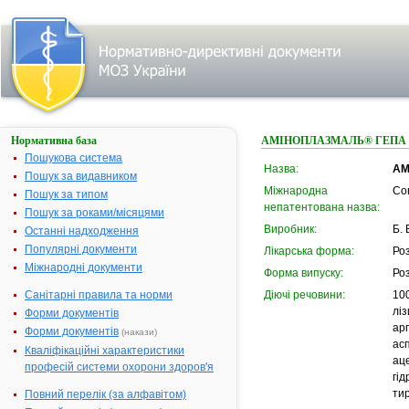
Нормативна база
АМІНОПЛАЗМАЛЬ® ГЕПА 
Пошукова система
Назва:
АМ
Пошук за видавником
Міжнародна
Co
Пошук за типом
непатентована назва:
Пошук за роками/місяцями
Виробник:
Б.
Останні надходження
Популярні документи
Лікарська форма:
Ро
Міжнародні документи
Форма випуску:
Ро
Санітарні правила та норми
Діючі речовини:
100
ліз
Форми документів
арг
Форми документів
(накази)
асп
Кваліфікаційні характеристики
аце
професій системи охорони здоров'я
гід
тир
Повний перелік (за алфавітом)