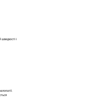
 швидкості і
алопатії.
ється