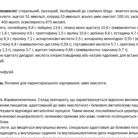
астивості:
стерильний, прозорий, безбарвний до слабкого блідо - жовтого коль
олити: ацетат 51 ммоль/л, хлорид 10 ммоль/л; всього амін окислот 100 г/л; заг
= 400 ккал/л; осмолярність 875 мосм/л;
ь: ізолейцину 8,8 г, лейцину 13,6 г, лізину моно ацетату 10,6 г (еквівалентно л
1,6 г, треоніну 4,6 г, триптофану 1,5 г, валіну 10,6 г, аргініну 8,8 г, гістидину 4,7 
ну 8,3 г, проліну 7,1 г, аспартинової кислоти 2,5 г, аспарагіну моногідрат 0,55 г 
теїну 0,8 г (еквівалентно цистеїну 0,59 г), глутамінової кислоти 5,7 г, орнітину 
 1,3 г), серину 3,7 г, ацетил тирозину 0,86 г (еквівалентно тирозину 0,7 г);
ю едетату дигідрат, кислота хлористоводнева або натрію гідроокис для вста
ій.
інфузій.
па.
Розчини для парентерального харчування; амін окислоти.
і.
Фармакокінетика.
Склад препарату, що характеризується відносно високо
женим ланцюгом, адаптований до амін окислотного і білкового метаболізму пац
лізувати відповідні метаболічні процеси. Таким чином, послаблюються церебр
ечінкової енцефалопатії, печінкової прекоми або коми, помітно поліпшуються 
білка.
лоти, що вводяться внутрішньо венно, спеціально адаптовані до білкових потр
надходять у внутрішньо судинне та внутрішньоклітинне депо ендогенних вільни