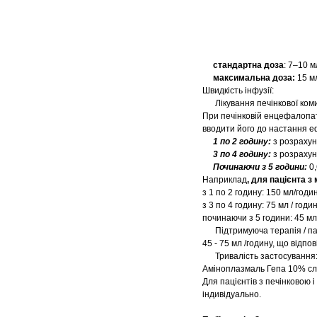
стандартна доза
: 7–10 м
максимальна доза:
15 мл
Швидкість інфузії:
Лікування печінкової ком
При печінковій енцефалопат
вводити його до настання е
1 по 2 годину:
з розрахунк
3 по 4 годину:
з розрахунк
Починаючи
з 5 години:
0,
Наприклад
, для пацієнта з 
з 1 по 2 годину: 150 мл/годи
з 3 по 4 годину: 75 мл / год
починаючи з 5 години: 45 мл
Підтримуюча терапія / па
45 - 75 мл /годину, що відпов
Тривалість застосування
Аміноплазмаль Гепа 10% слід
Для пацієнтів з печінковою
індивідуально.