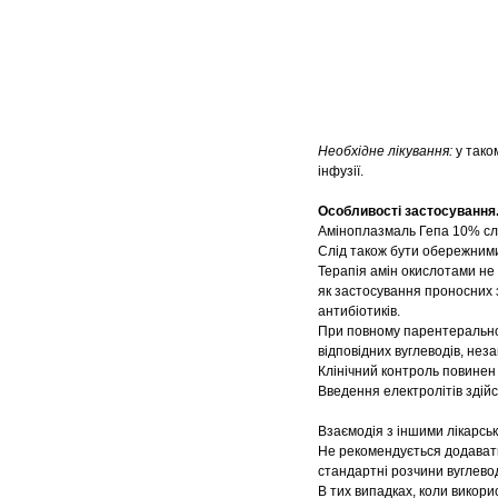
Необхідне лікування:
у тако
інфузії.
Особливості застосування
Аміноплазмаль Гепа 10% слід
Слід також бути обережними
Терапія амін окислотами не
як застосування проносних 
антибіотиків.
При повному парентерально
відповідних вуглеводів, неза
Клінічний контроль повинен 
Введення електролітів здій
Взаємодія з іншими лікарсь
Не рекомендується додавати
стандартні розчини вуглевод
В тих випадках, коли викор