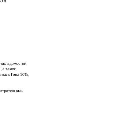
нням
них відомостей,
, а також
азмаль Гепа 10%,
 втратою амін