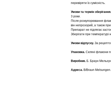
перевіряти їх сумісність.
Умови та термін зберігання
3 роки.
Після розкупорювання флак
він непрозорий, а також пр
Препарат не підлягає застос
Зберігати при температурі н
Умови відпуску.
За рецепто
Упаковка.
Скляні флакони по
Виробник.
Б. Браун Мельзун
Адреса.
B/Braun Melsungen 