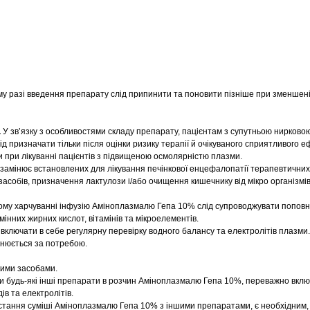
му разі введення препарату слід припинити та поновити пізніше при зменшен
.
У зв’язку з особливостями складу препарату, пацієнтам з супутньою нирково
 призначати тільки після оцінки ризику терапії й очікуваного сприятливого е
 при лікуванні пацієнтів з підвищеною осмолярністю плазми.
 замінює встановлених для лікування печінкової енцефалопатії терапевтичних 
засобів, призначення лактулози і/або очищення кишечнику від мікро організмі
му харчуванні інфузію Аміноплазмалю Гепа 10% слід супроводжувати попов
мінних жирних кислот, вітамінів та мікроелементів.
включати в себе регулярну перевірку водного балансу та електролітів плазми.
снюється за потребою.
кими засобами.
 будь-які інші препарати в розчин Аміноплазмалю Гепа 10%, переважно включ
ів та електролітів.
истання суміші Аміноплазмалю Гепа 10% з іншими препаратами, є необхідним