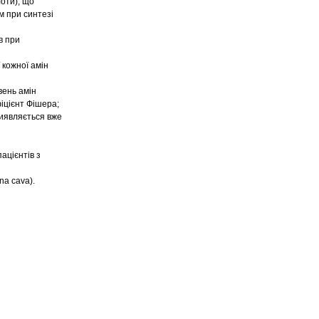
лоти), що
м при синтезі
в при
 кожної амін
івень амін
іцієнт Фішера;
виявляється вже
ацієнтів з
na cava).