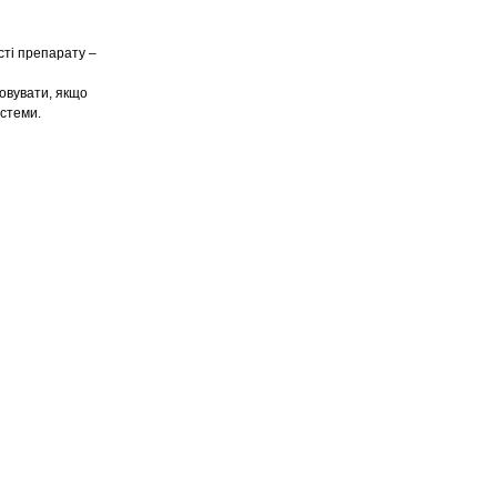
ті препарату –
овувати, якщо
истеми.