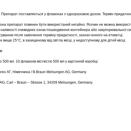
.
Препарат поставляється у флаконах з одноразовою дозою. Термін придатнос
она препарат повинен бути використаний негайно. Розчин не можна використ
и наявності очевидних ознак пошкодження контейнера або закупорювальної с
уванню після закінчення терміну придатності, зазнач енного на етикетці.
е вище 25°С, в захищеному від світла місці, у недоступному для дітей місці.
м.
 500 мл. 10 флаконів місткістю 500 мл у картонній коробці.
ген АГ, Німеччина / B.Braun Melsungen AG, Germany.
AG, Carl – Braun – Strasse 1, 34209 Melsungen, Germany.