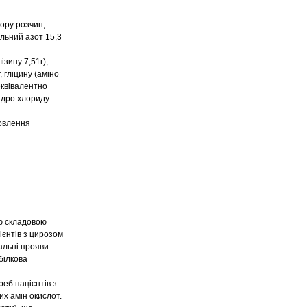
ору розчин;
альний азот 15,3
ізину 7,51г),
г, гліцину (аміно
(еквівалентно
гідро хлориду
новлення
ю складовою
ієнтів з цирозом
альні прояви
білкова
еб пацієнтів з
х амін окислот.