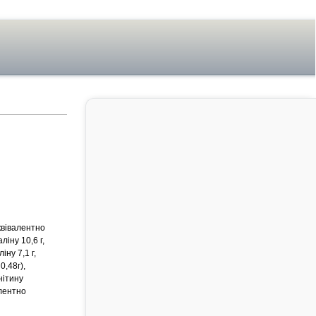
еквівалентно
ліну 10,6 г,
іну 7,1 г,
0,48г),
нітину
алентно