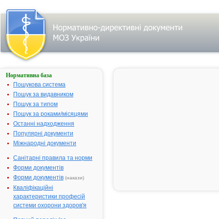
Нормативна база
АЕРТАЛ
Пошукова система
Назва:
АЕРТАЛ
Пошук за видавником
Міжнародна
Aceclofenac
Пошук за типом
непатентована назва:
Пошук за роками/місяцями
Виробник:
Індастріас
Останні надходження
Фармасьюті
Популярні документи
Алмірал
Міжнародні документи
Продесфарма
Санітарні правила та норми
Іспанія
Форми документів
Лікарська форма:
Таблетки, вк
Форми документів
(накази)
оболонкою
Кваліфікаційні
Форма випуску:
Таблетки, вк
характеристики професій
оболонкою, 
системи охорони здоров'я
мг № 20, № 