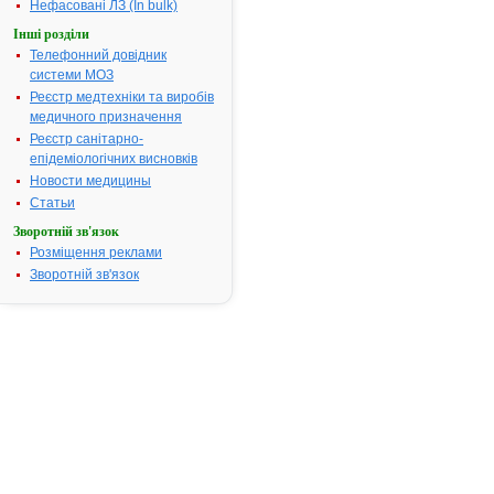
Нефасовані ЛЗ (In bulk)
Номер реєстраційного
UA/5359/01/
Інші розділи
посвідчення:
Телефонний довідник
Термін дії посвідчення:
з 10.11.2006
системи МОЗ
10.11.2011
Реєстр медтехніки та виробів
Термін дії
медичного призначення
реєстраційн
Реєстр санітарно-
посвідчення
епідеміологічних висновків
закінчився.
Новости медицины
Пошук даних
реєстрацію
Статьи
препарату 
Зворотній зв'язок
АТ код:
M01AB16
Розміщення реклами
Зворотній зв'язок
Наказ МОЗ:
301 від 06.0
Інструкція
для
застосування
АЕРТАЛ
І
Н
С