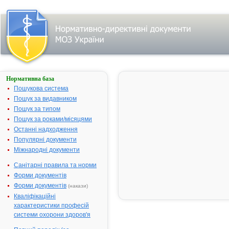
Нормативна база
КАРДІОСТАД®
Пошукова система
Назва:
КАРДІОСТА
Пошук за видавником
Міжнародна
Carvedilol
Пошук за типом
непатентована назва:
Пошук за роками/місяцями
Виробник:
СТАДА
Останні надходження
Арцнаймітт
Популярні документи
АГ, Німеччи
Міжнародні документи
Лікарська форма:
Таблетки
Санітарні правила та норми
Форма випуску:
Таблетки по 
Форми документів
мг № 28 (7х4
Форми документів
(накази)
блістерах
Кваліфікаційні
Діючі речовини:
1 таблетка
характеристики професій
містить:
системи охорони здоров'я
карведілолу 