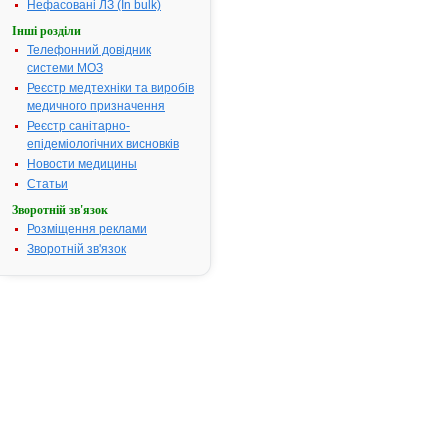
Нефасовані ЛЗ (In bulk)
посвідчення:
Інші розділи
Термін дії посвідчення:
з 08.11.2010
Телефонний довідник
08.11.2015
системи МОЗ
Термін дії
Реєстр медтехніки та виробів
реєстраційн
медичного призначення
посвідчення
Реєстр санітарно-
закінчився.
епідеміологічних висновків
Пошук даних
Новости медицины
реєстрацію
препарату
Статьи
КАРДІОСТА
Зворотній зв'язок
АТ код:
C07AG02
Розміщення реклами
Зворотній зв'язок
Наказ МОЗ:
961 від
08.11.2010
Інструкція для
застосування
КАРДІОСТАД®
ІНСТРУКЦІЯ
для
медичного