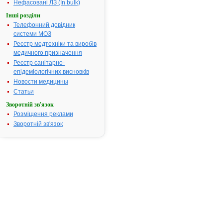
Нефасовані ЛЗ (In bulk)
АЛЬБЕНДАЗОЛ
Інші розділи
Телефонний довідник
IНСТРУКЦIЯ
системи МОЗ
для
Реєстр медтехніки та виробів
медичного
медичного призначення
застосування
Реєстр санітарно-
лікарського
епідеміологічних висновків
засобу
Новости медицины
АЛЬБЕНДАЗОЛ
Статьи
(ALBENDAZOLE)
Зворотній зв'язок
Розміщення реклами
Склад:
Зворотній зв'язок
дiюча
речовина:
аlbendazole;
1
таблетка
жувальна
містить
альбендазолу
400
мг;
допоміжні