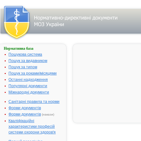
Нормативна база
АЛЬБЕНДАЗОЛ
Пошукова система
Назва:
АЛЬБЕНДАЗОЛ
Пошук за видавником
Міжнародна
Albendazole
Пошук за типом
непатентована
Пошук за роками/місяцями
назва:
Останні надходження
Виробник:
ТОВ
Популярні документи
"Тернофарм", м.
Міжнародні документи
Тернопіль,
Санітарні правила та норми
Україна
Форми документів
Лікарська
Таблетки
Форми документів
(накази)
форма:
жувальні
Кваліфікаційні
Форма випуску:
таблетки
характеристики професій
жувальні по 400
системи охорони здоров'я
мг № 3 (3х1) у
блістерах