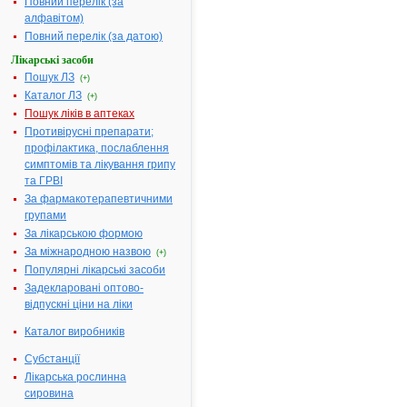
Повний перелік (за
Діючі
1 таблетка
алфавітом)
речовини:
жувальна
Повний перелік (за датою)
містить
Лікарські засоби
альбендазолу
Пошук ЛЗ
(+)
400 мг
Каталог ЛЗ
(+)
Номер
UA/16563/01/01
Пошук ліків в аптеках
реєстраційного
Противірусні препарати;
посвідчення:
профілактика, послаблення
Термін дії
з 07.02.2018 по
симптомів та лікування грипу
посвідчення:
07.02.2023
та ГРВІ
Термін дії
За фармакотерапевтичними
реєстраційного
групами
посвідчення
За лікарською формою
закінчився.
За міжнародною назвою
(+)
Пошук даних
Популярні лікарські засоби
про реєстрацію
Задекларовані оптово-
препарату
відпускні ціни на ліки
АЛЬБЕНДАЗОЛ
АТ код:
P02CA03
Каталог виробників
Субстанції
Лікарська рослинна
Інструкція для
сировина
застосування