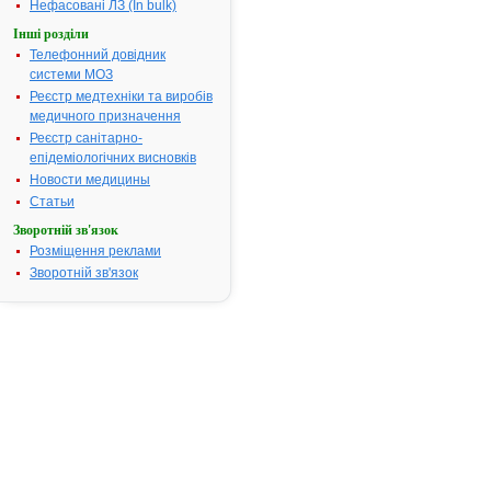
Нефасовані ЛЗ (In bulk)
Термін придатності:
3р.
Інші розділи
Номер реєстраційного
UA/4758/01/
Телефонний довідник
посвідчення:
системи МОЗ
Термін дії посвідчення:
з 10.07.2006
Реєстр медтехніки та виробів
10.07.2011
медичного призначення
Термін дії
Реєстр санітарно-
реєстраційн
епідеміологічних висновків
посвідчення 
Новости медицины
Пошук даних
реєстрацію 
Статьи
ПАНТОКАЛ
Зворотній зв'язок
АТ код:
N06B X
Розміщення реклами
Зворотній зв'язок
Наказ МОЗ:
453 від 10.0
Інструкція для
застосування
ПАНТОКАЛЬЦИН®
ІНСТРУКЦІЯ
для