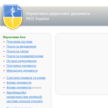
Нормативна база
ПАНТОКАЛЬЦИН®
Пошукова система
Назва:
ПАНТОКАЛ
Пошук за видавником
Міжнародна
Hopatenic ac
Пошук за типом
непатентована назва:
Пошук за роками/місяцями
Виробник:
ВАТ "Щолків
Останні надходження
вітамінний з
Популярні документи
м.Щолково-1
Міжнародні документи
обл., Російсь
Санітарні правила та норми
Федерація
Форми документів
Лікарська форма:
Таблетки
Форми документів
(накази)
Форма випуску:
Таблетки по 
Кваліфікаційні
Діючі речовини:
1 таблетка м
характеристики професій
у перерахув
системи охорони здоров'я
100% речови