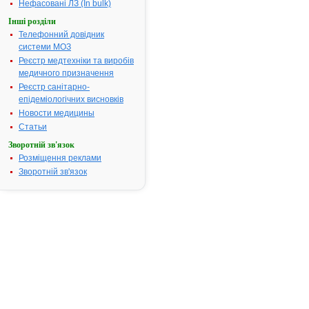
ларингіти,
Нефасовані ЛЗ (In bulk)
трахеїти,
Інші розділи
бронхіти,
Телефонний довідник
бронхіальна
системи МОЗ
астма, кокл
Реєстр медтехніки та виробів
Захворюван
медичного призначення
шлунково-
Реєстр санітарно-
кишкового
епідеміологічних висновків
тракту:
Новости медицины
катаральні
стани
Статьи
стравоходу,
Зворотній зв'язок
гастрити.
Розміщення реклами
Термін придатності:
2р.
Зворотній зв'язок
Номер реєстраційного
UA/5454/01/
посвідчення:
Термін дії посвідчення:
з 28.11.2006
28.11.2011
Термін дії
реєстраційн
посвідчення
закінчився.
Пошук дани
про реєстра