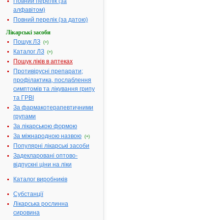
Діючі речовини:
у 100 мл си
Повний перелік (за
міститься
алфавітом)
алтейного
Повний перелік (за датою)
кореня
Лікарські засоби
екстракту
Пошук ЛЗ
(+)
сухого (4:1) (
Каталог ЛЗ
(+)
перерахунку
Пошук ліків в аптеках
полісахариди
Противірусні препарати;
0,15 г
профілактика, послаблення
Допоміжні речовини:
Ніпагін,
симптомів та лікування грипу
ніпазол, цук
та ГРВІ
рафінад або
За фармакотерапевтичними
цукор-пісок,
групами
спирт
За лікарською формою
етиловий, в
За міжнародною назвою
очищена
(+)
Популярні лікарські засоби
Фармакотерапевтична
Препарати, 
Задекларовані оптово-
група:
стимулюють
відпускні ціни на ліки
відхаркуван
Показання:
Гострі і хрон
Каталог виробників
запальні
Субстанції
захворюван
Лікарська рослинна
органів
сировина
дихання: