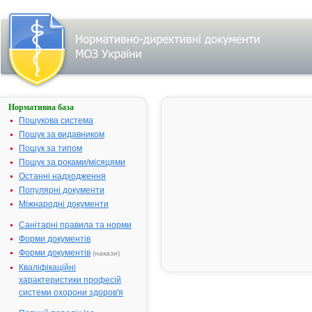
Нормативна база
АЛТЕЙКА
Пошукова система
Назва:
АЛТЕЙКА
Пошук за видавником
Міжнародна
Althaea
Пошук за типом
непатентована назва:
officinalis
Пошук за роками/місяцями
Виробник:
ВАТ
Останні надходження
"Тернопільс
Популярні документи
фармацевти
Міжнародні документи
фабрика",
Санітарні правила та норми
м.Тернопіль,
Україна
Форми документів
Форми документів
(накази)
Лікарська форма:
Сироп
Кваліфікаційні
Форма випуску:
Сироп по 10
характеристики професій
мл у банках 
системи охорони здоров'я
у флаконах