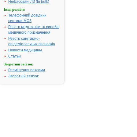
Нефасовані ЛЗ (In bulk)
посвідчення
Інші розділи
закінчився.
Телефонний довідник
Пошук даних
системи МОЗ
реєстрацію
препарату
Реєстр медтехніки та виробів
ГІРЧИЧНИК
медичного призначення
Реєстр санітарно-
АТ код:
V03AX
епідеміологічних висновків
Наказ МОЗ:
289 від
Новости медицины
29.07.2002
Статьи
Зворотній зв'язок
Розміщення реклами
Інструкція для
Зворотній зв'язок
застосування
ГІРЧИЧНИКИ
І
Н
С
Т
Р
У
К
Ц