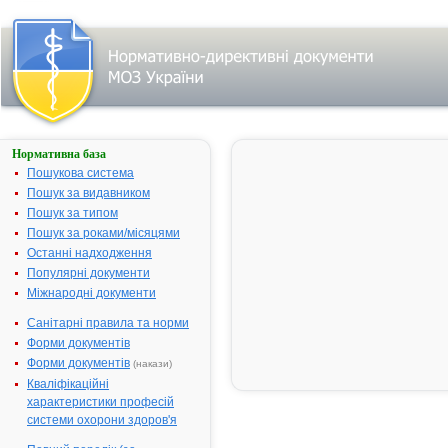
Нормативна база
ГІРЧИЧНИКИ
Пошукова система
Назва:
ГІРЧИЧНИК
Пошук за видавником
Міжнародна
Sinapis
Пошук за типом
непатентована назва:
Пошук за роками/місяцями
Виробник:
ТОВ "Агрофа
Останні надходження
м.Київ, Украї
Популярні документи
Міжнародні документи
Лікарська форма:
Пластир
Форма випуску:
Гірчичники 
Санітарні правила та норми
пакетах
Форми документів
Діючі речовини:
Знежирений
Форми документів
(накази)
порошок гір
Кваліфікаційні
суміші, що
характеристики професій
отримується
системи охорони здоров'я
жмиху та на