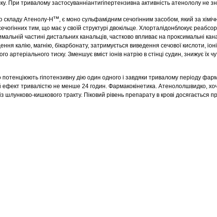
ку. При тривалому застосуванніантигіпертензивна активність атенололу не з
тм
о складу Атенолу-Н
, є моно сульфамідним сечогінним засобом, який за хімі
сечогінних тим, що має у своїй структурі двокільце. Хлорталідонблокує реабсор
симальній частині дистальних канальців, частково впливає на проксимальні кана
ння калію, магнію, бікарбонату, затримується виведення сечової кислоти, іоні
 артеріального тиску. Зменшує вміст іонів натрію в стінці судин, знижує їх чу
потенціюють гіпотензивну дію один одного і завдяки тривалому періоду фарма
 ефект тривалістю не менше 24 годин. Фармакокінетика. Атенололшвидко, хоч
 із шлунково-кишкового тракту. Піковий рівень препарату в крові досягається п