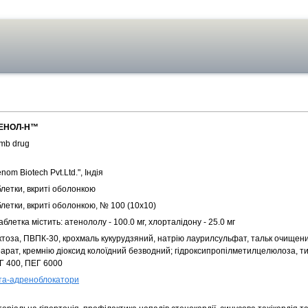
ЕНОЛ-Н™
mb drug
nom Biotech Pvt.Ltd.", Індія
блетки, вкриті оболонкою
летки, вкриті оболонкою, № 100 (10х10)
аблетка містить: атенололу - 100.0 мг, хлорталідону - 25.0 мг
ктоза, ПВПК-30, крохмаль кукурудзяний, натрію лаурилсульфат, тальк очищени
еарат, кремнію діоксид колоїдний безводний; гідроксипропілметилцелюлоза, ти
Г 400, ПЕГ 6000
та-адреноблокатори