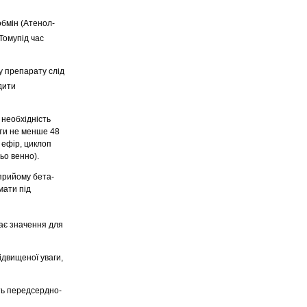
бмін (Атенол-
Томупід час
у препарату слід
дити
 необхідність
ти не менше 48
 ефір, циклоп
ьо венно).
 прийому бета-
мати під
ає значення для
ідвищеної уваги,
ть передсердно-