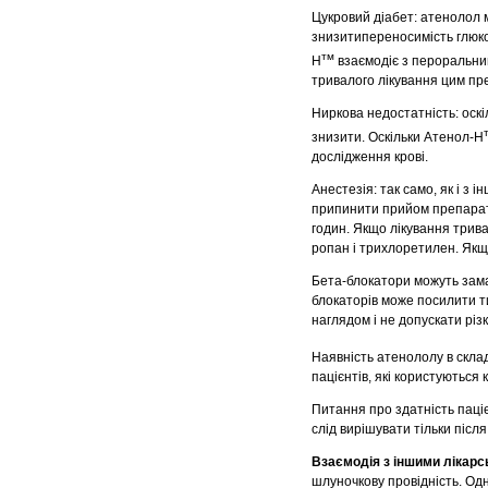
Цукровий діабет: атенолол м
знизитипереносимість глюко
тм
Н
взаємодіє з пероральним
тривалого лікування цим пре
Ниркова недостатність: оск
знизити. Оскільки Атенол-Н
дослідження крові.
Анестезія: так само, як і з
припинити прийом препарату
годин. Якщо лікування трива
ропан і трихлоретилен. Якщо
Бета-блокатори можуть зама
блокаторів може посилити ти
наглядом і не допускати рі
Наявність атенололу в скла
пацієнтів, які користуються
Питання про здатність паці
слід вирішувати тільки після
Взаємодія з іншими лікарс
шлуночкову провідність. Одн