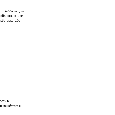
ті, AV блокадою
 цейбронхоспазм
льбутамол або
лоти в
о засобу усуне