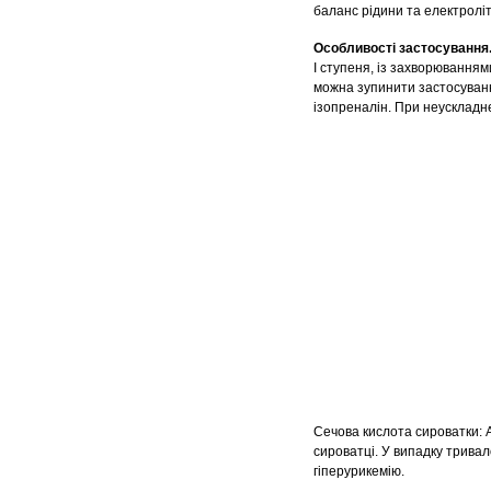
баланс рідини та електроліті
Особливості застосування
I ступеня, із захворювання
можна зупинити застосуван
ізопреналін. При неускладне
Сечова кислота сироватки:
сироватці. У випадку трива
гіперурикемію.