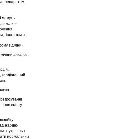
им препаратом
і можуть
, інколи –
рочення,
, гіпоглікемія.
ому відміни).
ремічний алкалоз,
рдія,
, кардіогенний
мія.
олоко.
ередозуванні
шення вмісту
овообігу
радикардію
ням внутрішньо
увати нормальний