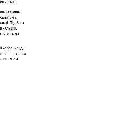
нижується.
чним складом
бцію іонів
льці. Під його
в кальцію.
тливість до
кологічної дії
а і не повністю
ротягом 2-4