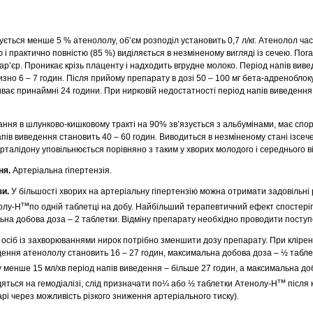
зується менше 5 % атенололу, об’єм розподіл установить 0,7 л/кг. Атенолол ча
 і практично повністю (85 %) виділяється в незміненому вигляді із сечею. Пог
ар’єр. Проникає крізь плаценту і надходить вгрудне молоко. Період напів вив
зно 6 – 7 годин. Після прийому препарату в дозі 50 – 100 мг бета-адренобло
иває принаймні 24 години. При нирковій недостатності період напів виведення
ння в шлунково-кишковому тракті на 90% зв’язується з альбумінами, має спор
ів виведення становить 40 – 60 годин. Виводиться в незміненому стані ізсече
рталідону уповільнюється порівняно з таким у хворих молодого і середнього ві
ня.
Артеріальна гіпертензія.
зи.
У більшості хворих на артеріальну гіпертензію можна отримати задовільні
тм
олу-Н
по одній таблетці на добу. Найбільший терапевтичний ефект спостеріг
льна добова доза – 2 таблетки. Відміну препарату необхідно проводити поступ
 і осіб із захворюваннями нирок потрібно зменшити дозу препарату. При клірен
едення атенололу становить 16 – 27 годин, максимальна добова доза – ½ табл
 ну менше 15 мл/хв період напів виведення – більше 27 годин, а максимальна д
тм
дяться на гемодіалізі, слід призначати по¼ або ½ таблетки Атенолу-Н
після 
арі через можливість різкого зниження артеріального тиску).