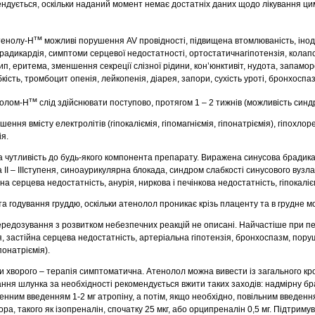
ндується, оскільки наданий момент немає достатніх даних щодо лікування ц
тм
тенолу-Н
можливі порушення AV провідності, підвищена втомлюваність, інод
брадикардія, симптоми серцевої недостатності, ортостатичнагіпотензія, колапс
п, еритема, зменшення секреції слізної рідини, кон’юнктивіт, нудота, запамо
кість, тромбоцит опенія, лейкопенія, діарея, запори, сухість уроті, бронхоспазм
тм
нолом-Н
слід здійснювати поступово, протягом 1 – 2 тижнів (можливість синдр
ення вмісту електролітів (гіпокаліємія, гіпомагніємія, гіпонатріємія), гіпохло
ія.
чутливість до будь-якого компонента препарату. Виражена синусова брадика
II – IIIступеня, синоаурикулярна блокада, синдром слабкості синусового вузла
а серцева недостатність, анурія, ниркова і печінкова недостатність, гіпокаліє
 та годування груддю, оскільки атенолол проникає крізь плаценту та в грудне м
редозування з розвитком небезпечних реакцій не описані. Найчастіше при п
, застійна серцева недостатність, артеріальна гіпотензія, бронхоспазм, пору
іпонатріємія).
 хворого – терапія симптоматична. Атенолол можна вивести із загального кр
ання шлунка за необхідності рекомендується вжити таких заходів: надмірну б
енним введенням 1-2 мг атропіну, а потім, якщо необхідно, повільним введен
а, такого як ізопреналін, спочатку 25 мкг, або орципреналін 0,5 мг. Підтрим