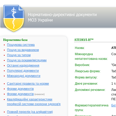
Нормативна база
АТЕНОЛ-Н™
Пошукова система
Назва:
АТ
Пошук за видавником
Міжнародна
Co
Пошук за типом
непатентована назва:
Пошук за роками/місяцями
Виробник:
"Ge
Останні надходження
Популярні документи
Лікарська форма:
Та
Міжнародні документи
Форма випуску:
Таб
Санітарні правила та норми
Діючі речовини:
1 т
Форми документів
Допоміжні речовини:
Ла
Форми документів
(накази)
ст
ПЕ
Кваліфікаційні характеристики
професій системи охорони здоров'я
Фармакотерапевтична
Бе
група:
Повний перелік (за алфавітом)