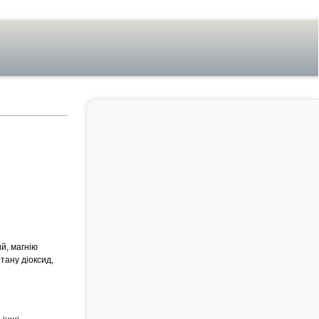
й, магнію
тану діоксид,