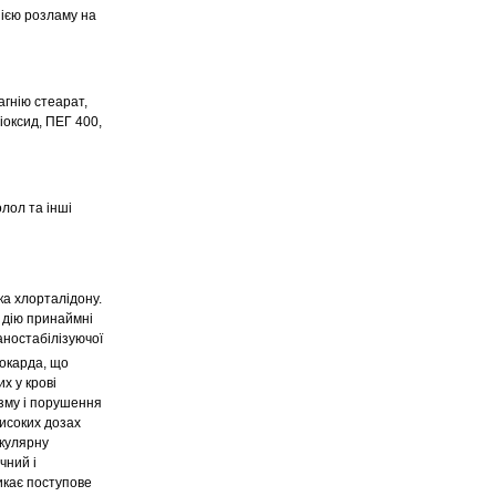
інією розламу на
агнію стеарат,
іоксид, ПЕГ 400,
лол та інші
а хлорталідону.
 дію принаймні
ностабілізуючої
іокарда, що
х у крові
азму і порушення
високих дозах
икулярну
чний і
икає поступове