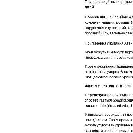
Призначати дітям не рекоме
дітей.
Побічна дія.
При прийомі А
холонути кінцівки, можливі 
порушення сну, шкірний виси
головний біль, загальна слаб
Припинення лікування Ате
Іноді можуть виникнути поруш
гіперкальціємія, гіперурикем
Протипоказання.
Підвищена 
атріовентрикулярна блокада 
шок, декомпенсована хронічн
Жінкам у періоди вагітності
Передозування.
Випадки пе
спостерігається брадикардія
електролітів (гіпокаліємія, г
У випадку перевищення дози
гемодіалізом. Окрім промив
можна усунути внутрішньо в
веннобета-адреностимулятор