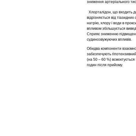
зниження артеріального тис
Хлорталідон, що входить д
відрізняється від тіазидних 
натрію, хлору і води в прок
впливом збільшується виведе
Сприяє зниженню підвищеного
судинозвужуючих впливів.
Обидва компоненти взаємно 
забезпечують гіпотензивний
(на 50 – 60 %) всмоктується
годин після прийому.