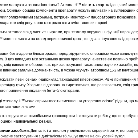
тм
оже маскувати ознакигіпоглікемії. Атенол-Н
містить хлорталідон, який може
зи. Оскільки обидва компоненти препарату можуть впливати на вуглеводний о
игіпоглікемічними засобами), потрібен моніторинг лабораторних показників. 
паратом слід регулярно контролю вати вміст глюкози в крові.
ільки атенолол виділяється нирками, при тяжкому порушенні функції нирок доз
тм
може впливати на склад периферичної крові, топід час лікування слід прово
 іншими бета-адрено блокаторами, перед хірургічною операцією може виникнути
. В цих випадках між останньою дозою препарату і анестезією повинно прой
є, слід виявляти обережність при застосуванні таких анестезуючих засобів, як
 виникає загальна домінантність, її можна усунути атропіном (1-2 мг внутрішн
скувати певні ознаки (наприклад тахікардію) гіпертиреозу. Різке припинення
реоїдну кризу. Хворих з підозрою на тиретоксикоз, що розвивається, слід три
зкого припинення лікування бета-блокаторами.
тм
ді Атенолу-Н
може спричинювати зменшення утворення слізної рідини, що м
 контактними лінзами.
єнта керувати автомобільним транспортом і виконувати роботу, що потребує п
 оцінки індивідуальної реакції.
ькими засобами.
Дигіталіс і атенолол уповільнюють серцевий ритм, погіршую
очасне застосування з дигіталісом збільшує вплив на синусовий вузол,