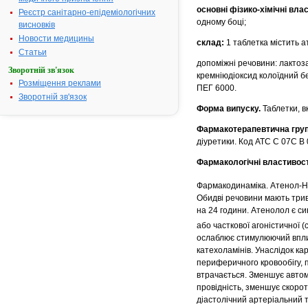
основні фізико-хімічні влас
Реєстр санітарно-епідеміологічних
одному боці;
висновків
Новости медицины
cклад:
1 таблетка містить а
Статьи
допоміжні речовини: лактоз
Зворотній зв'язок
кремніюдіоксид колоїдний б
Розміщення реклами
ПЕГ 6000.
Зворотній зв'язок
Форма випуску.
Таблетки, в
Фармакотерапевтична гру
діуретики. Код АТС С 07С В 
Фармакологічні властивост
Фармакодинаміка. Атенол-Н
Обидві речовини мають трив
на 24 години. Атенолол є с
або часткової агоністичної 
ослаблює стимулюючий вплив
катехоламінів. Унаслідок ка
периферичного кровообігу, 
втрачається. Зменшує автом
провідність, зменшує скоротн
діастолічний артеріальний 