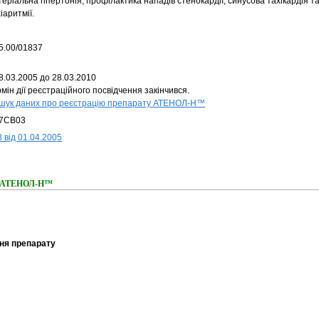
еріальна гіпертонія, профілактика нападів стенокардії, синусова тахікардія та
іаритмії.
5.00/01837
8.03.2005 до 28.03.2010
мін дії реєстраційного посвідчення закінчився.
шук даних про реєстрацію препарату АТЕНОЛ-Н™
7CB03
 від 01.04.2005
ня АТЕНОЛ-Н™
ня препарату