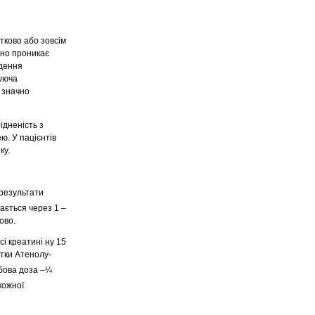
стково або зовсім
ано проникає
едення
куюча
 значно
ідненість з
ю. У пацієнтів
ку.
 результати
ається через 1 –
ово.
сі креатині ну 15
етки Атенолу-
обова доза –¼
кожної