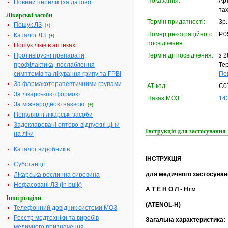
Показання:
Арт
Повний перелік (за датою)
тах
Лікарські засоби
Термін придатності:
3р.
Пошук ЛЗ
(+)
Номер реєстраційного
Р.0
Каталог ЛЗ
(+)
посвідчення:
Пошук ліків в аптеках
Противірусні препарати;
Термін дії посвідчення:
з 2
профілактика, послаблення
Тер
симптомів та лікування грипу та ГРВІ
По
За фармакотерапевтичними групами
АТ код:
C0
За лікарською формою
Наказ МОЗ:
143
За міжнародною назвою
(+)
Популярні лікарські засоби
Задекларовані оптово-відпускні ціни
Інструкція для застосуван
на ліки
Каталог виробників
ІНСТРУКЦІЯ
Субстанції
для медичного застосуван
Лікарська рослинна сировина
Нефасовані ЛЗ (In bulk)
А Т Е Н О Л - Нтм
Інші розділи
(ATENOL-H)
Телефонний довідник системи МОЗ
Реєстр медтехніки та виробів
Загальна характеристика:
медичного призначення