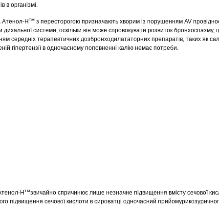
в в організмі.
тм
.
Атенол-Н
з пересторогою призначають хворим із порушенням AV провіднос
ми дихальної системи, оскільки він може спровокувати розвиток бронхоспазму,
ням середніх терапевтичних дозбронходилататорних препаратів, таких як са
ній гіпертензії в одночасному поповненні калію немає потреби.
тм
 Атенол-Н
звичайно спричинює лише незначне підвищення вмісту сечової кис
лого підвищення сечової кислоти в сироватці одночасний прийомурикозуричног