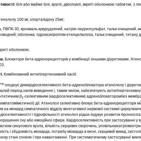
тивості:
білі або майже білі, круглі, двоопуклі, вкриті оболонкою таблетки, з л
тенололу 100 мг, хлорталідону 25мг;
а, ПВПК-30, крохмаль кукурудзяний, натрію лаурилсульфат, тальк очищений, м
езводний; оболонка: гідроксипропілм етилцелюлоза, тальк очищений, титану д
криті оболонкою.
па.
Блокатори бета-адренорецепторів у комбінації зіншими діуретиками. Атено
03.
і.
Комбінований антигіпертензивний засіб.
тм
поєднує діюкардіоселективного бета-адреноблокатора атенололу і діуретик
алий період напів виведення і, таким чином, забезпечують антигіпертензивну
интетичним β
-селективним (кардіоселективним) адреноблокаторомбез мембра
1
(симпатоміметичної) дії. Атенолол селективно блокує бета-адренорецептори м
 на міокард симпатичного відділу вегетативної нервової системиі циркулюючи
рдіоселективності і гідрофільності атенолол рідше індукує розвиток бронхосп
порушення сну або емоційної сфери. Кардіоселективність при застосуванні у 
атизм синусового вузла, кількість серцевих скорочень, уповільнюєатріовентр
ість і збудливість міокарда, потребу міокарда в кисні, серцевий викид, систолі
тиску стані спокою і при навантаженні. При систематичному застосуванні викл