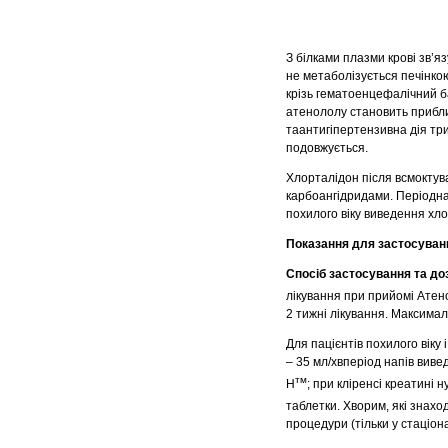
З білками плазми крові зв’я
не метаболізується печінкою
крізь гематоенцефалічний б
атенололу становить прибли
таантигіпертензивна дія тр
подовжується.
Хлорталідон після всмоктува
карбоангідридами. Періоднап
похилого віку виведення хло
Показання для застосуван
Спосіб застосування та до
лікування при прийомі Атен
2 тижні лікування. Максима
Для пацієнтів похилого віку
– 35 мл/хвперіод напів вив
тм
Н
; при кліренсі креатині
таблетки. Хворим, які знахо
процедури (тільки у стаціон