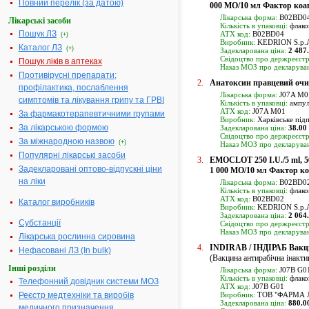
Повний перелік (за датою)
000 МО/10 мл Фактор коаг
Лікарська форма:
B02BD04
Лікарські засоби
Кількість в упаковці:
флакон
Пошук ЛЗ
ATX код:
B02BD04
(+)
Виробник:
KEDRION S.p.A.
Каталог ЛЗ
(+)
Задекларована ціна:
2 487
Свідоцтво про держреєстр
Пошук ліків в аптеках
Наказ МОЗ про декларуван
Противірусні препарати;
2.
Aнатоксин правцевий очи
профілактика, послаблення
Лікарська форма:
J07A M01
симптомів та лікування грипу та ГРВІ
Кількість в упаковці:
ампул
ATX код:
J07A M01
За фармакотерапевтичними групами
Виробник:
Харківське підп
За лікарською формою
Задекларована ціна:
38.00
Свідоцтво про держреєстр
За міжнародною назвою
(+)
Наказ МОЗ про декларуван
Популярні лікарські засоби
3.
EMOCLOT 250 I.U./5 ml, 50
Задекларовані оптово-відпускні ціни
1 000 МО/10 мл Фактор ко
на ліки
Лікарська форма:
B02BD02
Кількість в упаковці:
флакон
ATX код:
B02BD02
Каталог виробників
Виробник:
KEDRION S.p.A.
Задекларована ціна:
2 064
Субстанції
Свідоцтво про держреєстр
Наказ МОЗ про декларуван
Лікарська рослинна сировина
4.
INDIRAB / ІНДІРАБ Вакцин
Нефасовані ЛЗ (In bulk)
(Вакцина антирабічна інакти
Інші розділи
Лікарська форма:
J07B G01,
Кількість в упаковці:
флако
Телефонний довідник системи МОЗ
ATX код:
J07B G01
Реєстр медтехніки та виробів
Виробник:
ТОВ "ФАРМА Л
Задекларована ціна:
880.0
медичного призначення