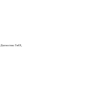
 Діагностикс ГмбХ,