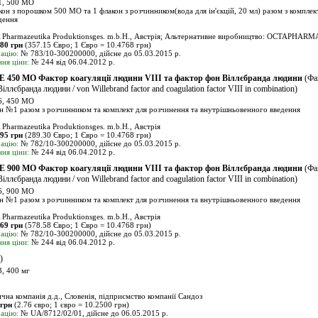
, 500 МО
он з порошком 500 МО та 1 флакон з розчинником(вода для ін'єкцій, 20 мл) разом з компле
дення
rmazeutika Produktionsges. m.b.H., Австрія; Альтернативне виробництво: OCTAPHARMA 
.80 грн
(357.15 Євро; 1 Євро = 10.4768 грн)
ацію:
№ 783/10-300200000, дійсне до 05.03.2015 р.
ня ціни:
№ 244 від 06.04.2012 р.
 450 МО Фактор коагуляції людини VIII та фактор фон Віллєбранда людини
(Фак
ллєбранда людини / von Willebrand factor and coagulation factor VIII in combination)
, 450 МО
н №1 разом з розчинником та комплект для розчинення та внутрішньовенного введення
rmazeutika Produktionsges. m.b.H., Австрія
.95 грн
(289.30 Євро; 1 Євро = 10.4768 грн)
ацію:
№ 782/10-300200000, дійсне до 05.03.2015 р.
ня ціни:
№ 244 від 06.04.2012 р.
 900 МО Фактор коагуляції людини VIII та фактор фон Віллєбранда людини
(Фак
ллєбранда людини / von Willebrand factor and coagulation factor VIII in combination)
, 900 МО
н №1 разом з розчинником та комплект для розчинення та внутрішньовенного введення
rmazeutika Produktionsges. m.b.H., Австрія
.69 грн
(578.58 Євро; 1 Євро = 10.4768 грн)
ацію:
№ 782/10-300200000, дійсне до 05.03.2015 р.
ня ціни:
№ 244 від 06.04.2012 р.
)
, 400 мг
на компанія д.д., Словенія, підприємство компанії Сандоз
 грн
(2.76 євро; 1 євро = 10.2500 грн)
ацію:
№ UA/8712/02/01, дійсне до 06.05.2015 р.