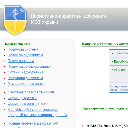
Нормативна база
Пошук задекларованих оптово
Пошукова система
Торгівель
Пошук за видавником
Пошук за типом
Виробник
Пошук за роками/місяцями
АТX код
Останні надходження
Популярні документи
Міжнародні документи
Пошук ліків
(ціни на ліки
Санітарні правила та норми
Форми документів
Форми документів
(накази)
Задекларовані оптово-відпуск
Кваліфікаційні характеристики
професій системи охорони здоров'я
Повний перелік (за алфавітом)
1.
AIMAFIX 200 I.U./5 ml, 50