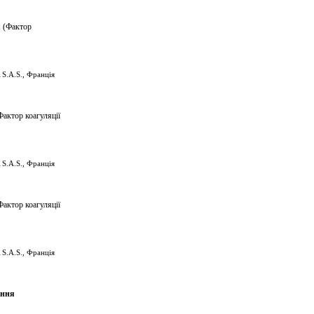
я
(Фактор
S.A.S., Франція
актор коагуляції
S.A.S., Франція
актор коагуляції
S.A.S., Франція
ення