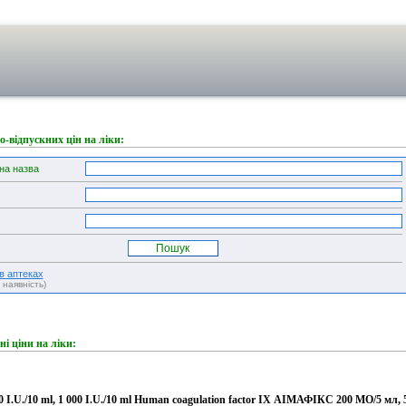
-відпускних цін на ліки:
на назва
 в аптеках
, наявність)
ні ціни на ліки:
0 I.U./10 ml, 1 000 I.U./10 ml Human coagulation factor IX АІМАФІКС 200 МО/5 мл, 