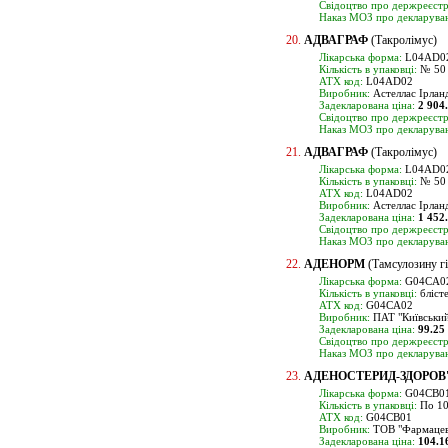
Свідоцтво про держреєстр
Наказ МОЗ про декларуван
20.
АДВАГРАФ
(Такролімус)
Лікарська форма:
L04AD02
Кількість в упаковці:
№ 50
ATX код:
L04AD02
Виробник:
Астеллас Ірланд
Задекларована ціна:
2 904
Свідоцтво про держреєстр
Наказ МОЗ про декларуван
21.
АДВАГРАФ
(Такролімус)
Лікарська форма:
L04AD02,
Кількість в упаковці:
№ 50
ATX код:
L04AD02
Виробник:
Астеллас Ірланд
Задекларована ціна:
1 452
Свідоцтво про держреєстр
Наказ МОЗ про декларуван
22.
АДЕНОРМ
(Тамсулозину г
Лікарська форма:
G04CA02,
Кількість в упаковці:
бліст
ATX код:
G04CA02
Виробник:
ПАТ "Київський 
Задекларована ціна:
99.25
Свідоцтво про держреєстр
Наказ МОЗ про декларуван
23.
АДЕНОСТЕРИД-ЗДОРОВ
Лікарська форма:
G04CB01
Кількість в упаковці:
По 10 
ATX код:
G04CB01
Виробник:
ТОВ "Фармацевт
Задекларована ціна:
104.1