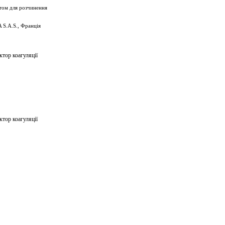
ктом для розчинення
S.A.S., Франція
тор коагуляції
тор коагуляції