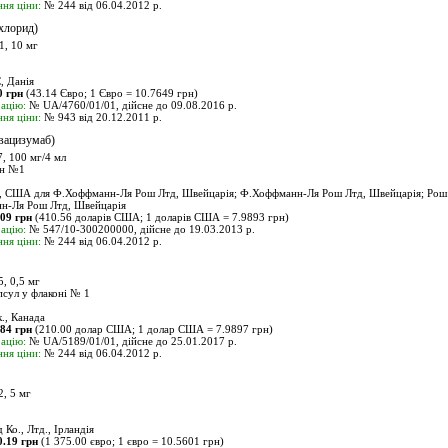
ня ціни:
№ 244 від 06.04.2012 р.
хлорид)
, 10 мг
, Данія
0 грн
(43.14 Євро; 1 Євро = 10.7649 грн)
ацію:
№ UA/4760/01/01, дійсне до 09.08.2016 р.
ня ціни:
№ 943 від 20.12.2011 р.
вацизумаб)
 100 мг/4 мл
он №1
, США для Ф.Хоффманн-Ля Рош Лтд, Швейцарія; Ф.Хоффманн-Ля Рош Лтд, Швейцарія; Рош
н-Ля Рош Лтд, Швейцарія
.09 грн
(410.56 доларів США; 1 доларів США = 7.9893 грн)
ацію:
№ 547/10-300200000, дійсне до 19.03.2013 р.
ня ціни:
№ 244 від 06.04.2012 р.
 0,5 мг
псул у флаконі № 1
., Канада
.84 грн
(210.00 долар США; 1 долар США = 7.9897 грн)
ацію:
№ UA/5189/01/01, дійсне до 25.01.2017 р.
ня ціни:
№ 244 від 06.04.2012 р.
, 5 мг
 Ко., Лтд., Ірландія
0.19 грн
(1 375.00 євро; 1 євро = 10.5601 грн)