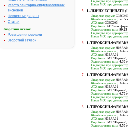
Свідоцтво про держреєстр
Наказ МОЗ про декларуван
Реєстр санітарно-епідеміологічних
висновків
5.
L-ЛІЗИНУ ЕСЦИНАТ®
(
Новости медицины
Лікарська форма:
C05CX03,
Кількість в упаковці:
по 5 м
Статьи
ATX код:
C05CX03
Виробник:
АТ "Галичфарм"
Зворотній зв'язок
Задекларована ціна:
99.23
Свідоцтво про держреєстр
Розміщення реклами
Наказ МОЗ про декларуван
Зворотній зв'язок
6.
L-ТИРОКСИН-ФАРМАК
Лікарська форма:
H03AA01
Кількість в упаковці:
бліст
ATX код:
H03AA01
Виробник:
ВАТ "Фармак", 
Задекларована ціна:
4.30 
Свідоцтво про держреєстр
Наказ МОЗ про декларуван
7.
L-ТИРОКСИН-ФАРМАК
Лікарська форма:
H03AA01
Кількість в упаковці:
бліст
ATX код:
H03AA01
Виробник:
ВАТ "Фармак", 
Задекларована ціна:
6.70 
Свідоцтво про держреєстр
Наказ МОЗ про декларуван
8.
L-ТИРОКСИН-ФАРМАК
Лікарська форма:
H03AA01
Кількість в упаковці:
бліст
ATX код:
H03AA01
Виробник:
ВАТ "Фармак", 
Задекларована ціна:
8.50 