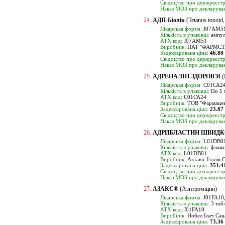
Свідоцтво про держреєстр
Наказ МОЗ про декларуван
24.
АДП-Біолік
(Tetanus toxoid,
Лікарська форма:
J07AM51,
Кількість в упаковці:
ампул
ATX код:
J07AM51
Виробник:
ПАТ "ФАРМСТА
Задекларована ціна:
46.80
Свідоцтво про держреєстр
Наказ МОЗ про декларуван
25.
АДРЕНАЛІН-ЗДОРОВ'Я
(
Лікарська форма:
С01СА24,
Кількість в упаковці:
По 1 м
ATX код:
С01СА24
Виробник:
ТОВ "Фармацевт
Задекларована ціна:
23.87
Свідоцтво про держреєстр
Наказ МОЗ про декларуван
26.
АДРИБЛАСТИН ШВИДК
Лікарська форма:
L01DB01
Кількість в упаковці:
флако
ATX код:
L01DB01
Виробник:
Актавіс Італія С
Задекларована ціна:
351.4
Свідоцтво про держреєстр
Наказ МОЗ про декларуван
27.
АЗАКС®
(Азитроміцин)
Лікарська форма:
J01FA10,
Кількість в упаковці:
3 таб
ATX код:
J01FA10
Виробник:
Нобел Ілач Сан
Задекларована ціна:
73.36