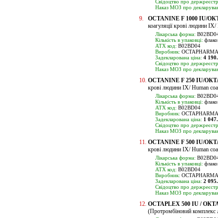
Свідоцтво про держреєстр
Наказ МОЗ про декларуван
9.
OCTANINE F 1000 IU/ОКТА
коагуляції крові людини ІХ/ 
Лікарська форма:
B02BD04
Кількість в упаковці:
флако
ATX код:
B02BD04
Виробник:
OCTAPHARMA Pha
Задекларована ціна:
4 190
Свідоцтво про держреєстр
Наказ МОЗ про декларуван
10.
OCTANINE F 250 IU/ОКТАН
крові людини ІХ/ Human coag
Лікарська форма:
B02BD04
Кількість в упаковці:
флако
ATX код:
B02BD04
Виробник:
OCTAPHARMA Pha
Задекларована ціна:
1 047
Свідоцтво про держреєстр
Наказ МОЗ про декларуван
11.
OCTANINE F 500 IU/ОКТАН
крові людини ІХ/ Human coag
Лікарська форма:
B02BD04
Кількість в упаковці:
флако
ATX код:
B02BD04
Виробник:
OCTAPHARMA Pha
Задекларована ціна:
2 095
Свідоцтво про держреєстр
Наказ МОЗ про декларуван
12.
OCTAPLEX 500 IU / ОКТА
(Протромбіновий комплекс 