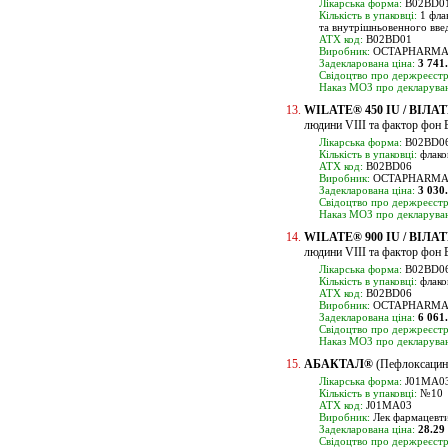
Лікарська форма:
B02BD01
Кількість в упаковці:
1 флак
та внутрішньовенного вве
ATX код:
B02BD01
Виробник:
OCTAPHARMA Pha
Задекларована ціна:
3 741
Свідоцтво про держреєстр
Наказ МОЗ про декларуван
13.
WILATE® 450 IU / ВІЛАТЕ
людини VIII та фактор фон Ві
Лікарська форма:
B02BD06
Кількість в упаковці:
флако
ATX код:
B02BD06
Виробник:
OCTAPHARMA Pha
Задекларована ціна:
3 030
Свідоцтво про держреєстр
Наказ МОЗ про декларуван
14.
WILATE® 900 IU / ВІЛАТЕ
людини VIII та фактор фон Ві
Лікарська форма:
B02BD06
Кількість в упаковці:
флако
ATX код:
B02BD06
Виробник:
OCTAPHARMA Pha
Задекларована ціна:
6 061
Свідоцтво про держреєстр
Наказ МОЗ про декларуван
15.
АБАКТАЛ®
(Пефлоксацин
Лікарська форма:
J01MA03
Кількість в упаковці:
№10
ATX код:
J01MA03
Виробник:
Лек фармацевтич
Задекларована ціна:
28.29
Свідоцтво про держреєстр