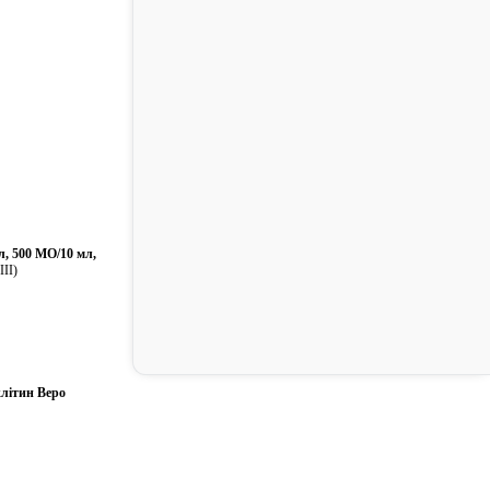
л, 500 МО/10 мл,
III)
клітин Веро