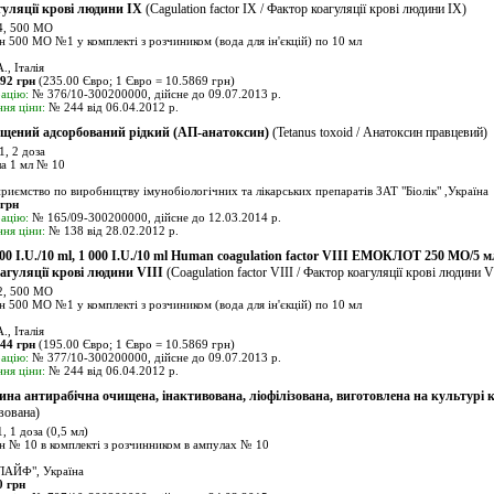
уляції крові людини IX
(Cagulation factor IX / Фактор коагуляції крові людини ІХ)
, 500 МО
 500 МО №1 у комплекті з розчиником (вода для ін'єкцій) по 10 мл
, Італія
.92 грн
(235.00 Євро; 1 Євро = 10.5869 грн)
ацію:
№ 376/10-300200000, дійсне до 09.07.2013 р.
ня ціни:
№ 244 від 06.04.2012 р.
щений адсорбований рідкий (АП-анатоксин)
(Tetanus toxoid / Анатоксин правцевий)
, 2 доза
а 1 мл № 10
риємство по виробництву імунобіологічних та лікарських препаратів ЗАТ "Біолік" ,Україна
 грн
ацію:
№ 165/09-300200000, дійсне до 12.03.2014 р.
ня ціни:
№ 138 від 28.02.2012 р.
0 I.U./10 ml, 1 000 I.U./10 ml Human coagulation factor VIII ЕМОКЛОТ 250 МО/5 м
агуляції крові людини VIII
(Coagulation factor VIII / Фактор коагуляції крові людини V
, 500 МО
 500 МО №1 у комплекті з розчиником (вода для ін'єкцій) по 10 мл
, Італія
.44 грн
(195.00 Євро; 1 Євро = 10.5869 грн)
ацію:
№ 377/10-300200000, дійсне до 09.07.2013 р.
ня ціни:
№ 244 від 06.04.2012 р.
а антирабічна очищена, інактивована, ліофілізована, виготовлена на культурі 
вована)
 1 доза (0,5 мл)
н № 10 в комплекті з розчинником в ампулах № 10
АЙФ", Україна
0 грн