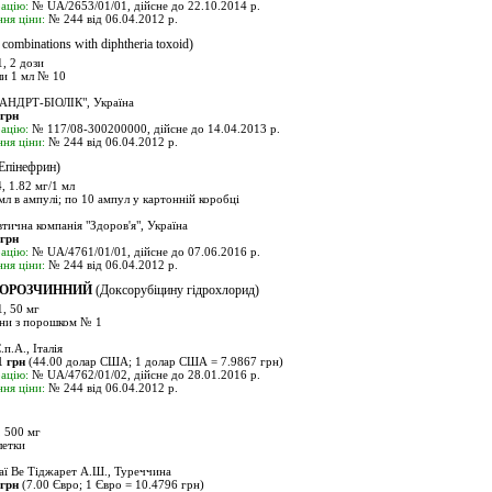
ацію:
№ UA/2653/01/01, дійсне до 22.10.2014 р.
ня ціни:
№ 244 від 06.04.2012 р.
 combinations with diphtheria toxoid)
 2 дози
и 1 мл № 10
НДРТ-БІОЛІК", Україна
 грн
ацію:
№ 117/08-300200000, дійсне до 14.04.2013 р.
ня ціни:
№ 244 від 06.04.2012 р.
Епінефрин)
 1.82 мг/1 мл
л в ампулі; по 10 ампул у картонній коробці
ична компанія "Здоров'я", Україна
 грн
ацію:
№ UA/4761/01/01, дійсне до 07.06.2016 р.
ня ціни:
№ 244 від 06.04.2012 р.
ОРОЗЧИННИЙ
(Доксорубіцину гідрохлорид)
, 50 мг
ни з порошком № 1
.п.А., Італія
1 грн
(44.00 долар США; 1 долар США = 7.9867 грн)
ацію:
№ UA/4762/01/02, дійсне до 28.01.2016 р.
ня ціни:
№ 244 від 06.04.2012 р.
 500 мг
летки
аї Ве Тіджарет А.Ш., Туреччина
 грн
(7.00 Євро; 1 Євро = 10.4796 грн)