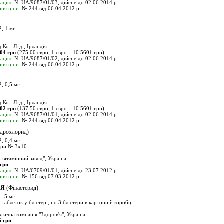
ацію:
№ UA/9687/01/03, дійсне до 02.06.2014 р.
ня ціни:
№ 244 від 06.04.2012 р.
, 1 мг
 Ко., Лтд., Ірландія
.04 грн
(275.00 євро; 1 євро = 10.5601 грн)
ацію:
№ UA/9687/01/02, дійсне до 02.06.2014 р.
ня ціни:
№ 244 від 06.04.2012 р.
 0,5 мг
 Ко., Лтд., Ірландія
.02 грн
(137.50 євро; 1 євро = 10.5601 грн)
ацію:
№ UA/9687/01/01, дійсне до 02.06.2014 р.
ня ціни:
№ 244 від 06.04.2012 р.
ідрохлорид)
 0,4 мг
ери № 3x10
вітамінний завод", Україна
 грн
ацію:
№ UA/6709/01/01, дійсне до 23.07.2012 р.
ня ціни:
№ 156 від 07.03.2012 р.
'Я
(Фінастерид)
, 5 мг
таблеток у блістері; по 3 блістери в картонній коробці
ична компанія "Здоров'я", Україна
6 грн