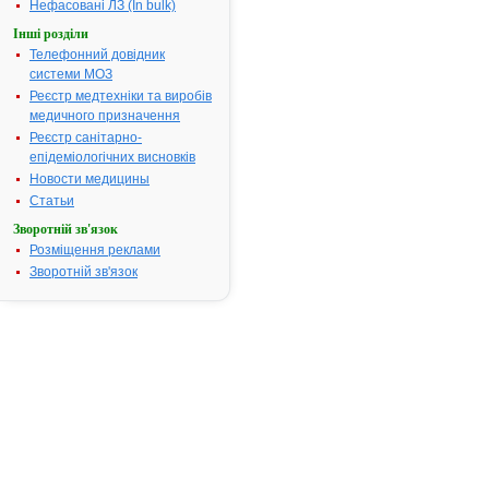
Нефасовані ЛЗ (In bulk)
декларування
ціни:
№ 244 від
Інші розділи
06.04.2012 р.
Телефонний довідник
182.
АСКОРБІНОВА
системи МОЗ
КИСЛОТА
(Кислота
Реєстр медтехніки та виробів
аскорбінова)
медичного призначення
Лікарська форма:
Реєстр санітарно-
A11GA01, 0,05 г
Кількість в
епідеміологічних висновків
упаковці:
по 10
Новости медицины
таблеток у
блістері з
Статьи
маркуванням
українською
Зворотній зв'язок
мовою; по 5
блістерів в пачці з
Розміщення реклами
картону з
маркуванням
Зворотній зв'язок
українською та
російською
мовами
ATX код:
A11GA01
Виробник:
ВАТ
"Лубнифарм",
Україна
Задекларована
ціна:
6.35 грн
Свідоцтво про
держреєстрацію:
№ UA/0003/01/01,
дійсне до
07.07.2014 р.
Наказ МОЗ про