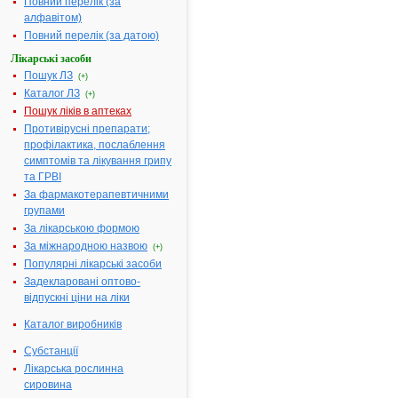
Повний перелік (за
алфавітом)
Повний перелік (за датою)
Задекларовані
Лікарські засоби
оптово-
Пошук ЛЗ
відпускні ціни
(+)
на ліки:
Каталог ЛЗ
(+)
Пошук ліків в аптеках
Противірусні препарати;
профілактика, послаблення
181.
АСКОРБІНОВА
КИСЛОТА
симптомів та лікування грипу
(Кислота
та ГРВІ
аскарбінова)
За фармакотерапевтичними
Лікарська форма:
групами
A11GA01, 50 мг/
мл
За лікарською формою
Кількість в
упаковці:
ампула 2
За міжнародною назвою
(+)
мл №10
Популярні лікарські засоби
ATX код:
A11GA01
Задекларовані оптово-
Виробник:
ЗАТ
відпускні ціни на ліки
"Лекхім-Харків",
Україна
Задекларована
Каталог виробників
ціна:
5.54 грн
Свідоцтво про
Субстанції
держреєстрацію:
№ UA/9735/01/01,
Лікарська рослинна
дійсне до
02.06.2014 р.
сировина
Наказ МОЗ про