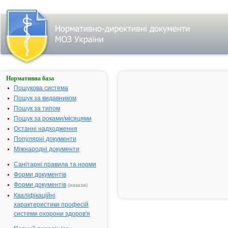
Нормативна база
Пошук
задекларованих
Пошукова система
оптово-
Пошук за видавником
відпускних цін
Пошук за типом
на ліки:
Пошук за роками/місяцями
Останні надходження
Торгівельна
назва
Популярні документи
Міжнародні документи
Виробник
Санітарні правила та норми
АТX код
Форми документів
Форми документів
(накази)
Пошук
Кваліфікаційні
ліків в
характеристики професій
аптеках
(ціни на
системи охорони здоров'я
ліки,
наявність)