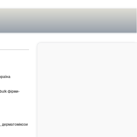
країна
bulk фірми-
в, дерматомікози