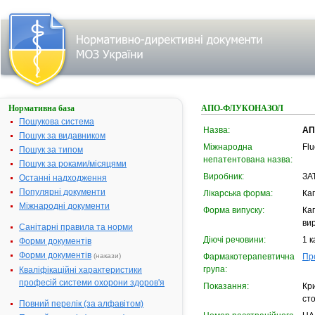
Нормативна база
АПО-ФЛУКОНАЗОЛ
Пошукова система
Назва:
АП
Пошук за видавником
Міжнародна
Fl
Пошук за типом
непатентована назва:
Пошук за роками/місяцями
Виробник:
ЗА
Останні надходження
Популярні документи
Лікарська форма:
Ка
Міжнародні документи
Форма випуску:
Кап
вир
Санітарні правила та норми
Діючі речовини:
1 к
Форми документів
Форми документів
(накази)
Фармакотерапевтична
Пр
група:
Кваліфікаційні характеристики
професій системи охорони здоров'я
Показання:
Кр
сто
Повний перелік (за алфавітом)