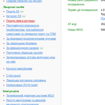
Номер реєстраційного
UA
Повний перелік (за датою)
посвідчення:
Лікарські засоби
Термін дії посвідчення:
з 0
Пошук ЛЗ
(+)
Тер
Каталог ЛЗ
(+)
По
Пошук ліків в аптеках
АТ код:
J0
Противірусні препарати;
профілактика, послаблення
Наказ МОЗ:
588
симптомів та лікування грипу та ГРВІ
За фармакотерапевтичними групами
За лікарською формою
За міжнародною назвою
(+)
Популярні лікарські засоби
Задекларовані оптово-відпускні ціни
на ліки
Каталог виробників
Субстанції
Лікарська рослинна сировина
Нефасовані ЛЗ (In bulk)
Інші розділи
Телефонний довідник системи МОЗ
Реєстр медтехніки та виробів
медичного призначення