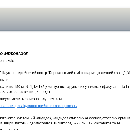
О-ФЛУКОНАЗОЛ
uconazole
Т Науково-виробничий центр "Борщагівський хіміко-фармацевтичний завод" , У
псули
сули по 150 мг № 1, № 1х2 у контурних чарункових упаковках (фасування із in 
обника "Апотекс Інк.", Канада)
апсула містить флуконазолу - 150.0 мг
епарати для лікування грибкових захворювань
иптококоз, системний кандидоз, кандидоз слизових оболонок, статевих органі
п, шкіри, паховий дерматомікоз, висівкоподібний лишай, оніхомікоз та ін.