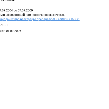
/1383/02/01
7.07.2004 до 07.07.2009
мін дії реєстраційного посвідчення закінчився.
шук даних про реєстрацію препарату АПО-ФЛУКОНАЗОЛ
2AC01
 від 01.09.2006