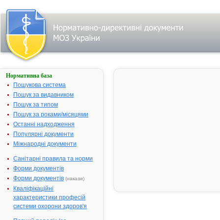
Нормативна база
МІЛІСТАН
ДИТЯЧИЙ
Пошукова система
Пошук за видавником
Назва:
МІЛІСТАН
Пошук за типом
ДИТЯЧИЙ
Пошук за роками/місяцями
Міжнародна
Paracetamol
Останні надходження
непатентована назва:
Популярні документи
Виробник:
Юнімакс
Міжнародні документи
Лабораторіе
Теміз Медік
Санітарні правила та норми
Лімітед, Інді
Форми документів
Індія
Форми документів
(накази)
Лікарська форма:
Таблетки
Кваліфікаційні
жувальні
характеристики професій
системи охорони здоров'я
Форма випуску:
Таблетки
жувальні зі