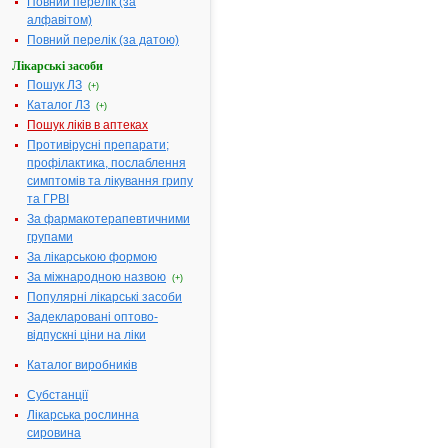
Повний перелік (за
смаком
алфавітом)
ананаса по 
Повний перелік (за датою)
мг № 24
Лікарські засоби
Діючі речовини:
1 таблетка
Пошук ЛЗ
(+)
містить: 160
Каталог ЛЗ
парацетамо
(+)
Пошук ліків в аптеках
Допоміжні речовини:
Глюкоза,
Противірусні препарати;
цукроза, ман
профілактика, послаблення
(Е 421), кис
симптомів та лікування грипу
лимонна,
та ГРВІ
натрію
За фармакотерапевтичними
сахарин,
групами
аспартам (Е
951), натрію
За лікарською формою
метилпараб
За міжнародною назвою
(+)
(Е 219), нат
Популярні лікарські засоби
пропілпара
Задекларовані оптово-
(Е 217),
відпускні ціни на ліки
повідон, маг
стеарат, тал
Каталог виробників
кремнію діо
Субстанції
колоїдний
Лікарська рослинна
безводний,
сировина
есенція