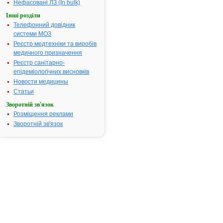
Нефасовані ЛЗ (In bulk)
ананаса,
ментол,
Інші розділи
тартразин (
Телефонний довідник
102), крохма
системи МОЗ
кукурудзяни
Реєстр медтехніки та виробів
для упаковки
медичного призначення
попереднім
Реєстр санітарно-
дизайном:
епідеміологічних висновків
декстроза,
Новости медицины
цукроза,
Статьи
манітол,
лимонна
Зворотній зв'язок
кислота, нат
Розміщення реклами
сахарин,
Зворотній зв'язок
аспартам,
натрію
метилпараб
натрію
пропілпараб
повідон, маг
стеарат, тал
очищений,
кремнезем
колоїдний
зневоднений