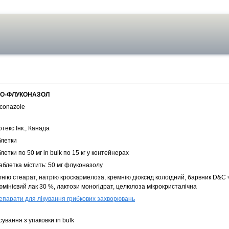
О-ФЛУКОНАЗОЛ
uconazole
текс Інк., Канада
блетки
летки по 50 мг in bulk по 15 кг у контейнерах
аблетка містить: 50 мг флуконазолу
гнію стеарат, натрію кроскармелоза, кремнію діоксид колоїдний, барвник D&C
юмінієвий лак 30 %, лактози моногідрат, целюлоза мікрокристалічна
епарати для лікування грибкових захворювань
ування з упаковки in bulk