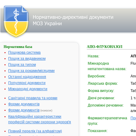
Нормативна база
АПО-ФЛУКОНАЗОЛ
Пошукова система
Назва:
АП
Пошук за видавником
Міжнародна
Fl
Пошук за типом
непатентована назва:
Пошук за роками/місяцями
Виробник:
Апо
Останні надходження
Популярні документи
Лікарська форма:
Та
Міжнародні документи
Форма випуску:
Таб
Санітарні правила та норми
Діючі речовини:
1 т
Форми документів
Допоміжні речовини:
Ма
Форми документів
(накази)
ал
Кваліфікаційні характеристики
Фармакотерапевтична
Пр
професій системи охорони здоров'я
група:
Показання:
Фас
Повний перелік (за алфавітом)