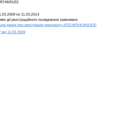
/0746/01/01
1.03.2009 по 11.03.2014
мін дії реєстраційного посвідчення закінчився.
шук даних про реєстрацію препарату АПО-ФЛУКОНАЗОЛ
 від 11.03.2009