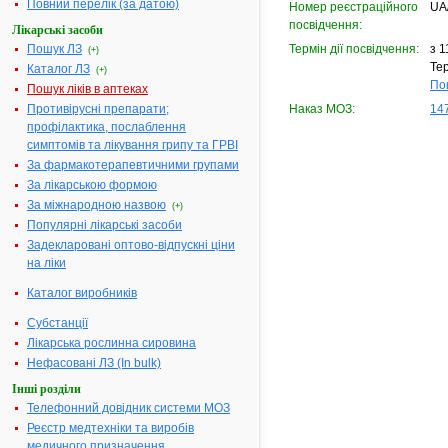
Повний перелік (за датою)
Номер реєстраційного
UA
посвідчення:
Лікарські засоби
Пошук ЛЗ
Термін дії посвідчення:
з 1
(+)
Тер
Каталог ЛЗ
(+)
По
Пошук ліків в аптеках
Противірусні препарати;
Наказ МОЗ:
147
профілактика, послаблення
симптомів та лікування грипу та ГРВІ
За фармакотерапевтичними групами
За лікарською формою
За міжнародною назвою
(+)
Популярні лікарські засоби
Задекларовані оптово-відпускні ціни
на ліки
Каталог виробників
Субстанції
Лікарська рослинна сировина
Нефасовані ЛЗ (In bulk)
Інші розділи
Телефонний довідник системи МОЗ
Реєстр медтехніки та виробів
медичного призначення