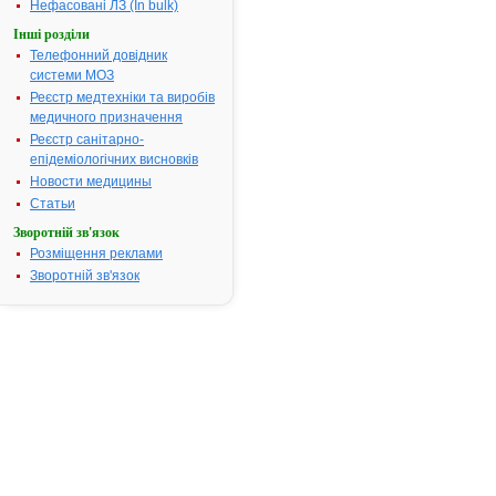
Показання:
Короткотри
Нефасовані ЛЗ (In bulk)
лікування
Інші розділи
бактеріальн
Телефонний довідник
інфекцій, що
системи МОЗ
спричиняют
Реєстр медтехніки та виробів
чутливими д
медичного призначення
Аугментину
Реєстр санітарно-
мікроорганіз
епідеміологічних висновків
інфекції ЛОР
органів, у т.ч
Новости медицины
рецидивуючі
Статьи
тонзиліти,
Зворотній зв'язок
синусити, се
Розміщення реклами
отити; - інфе
Зворотній зв'язок
дихальних шл
т.ч. загостр
хронічного б
лобарна та
бронхопневмо
інфекції
сечостатево
системи, в т.
цистити, уре
пієлонефрит
інфекції шкі