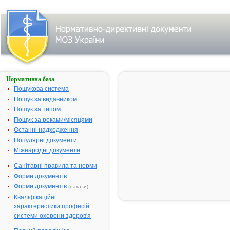
Нормативна база
АУГМЕНТИН™
(BD)
Пошукова система
Пошук за видавником
Назва:
АУГМЕНТИН
Пошук за типом
Міжнародна
Amoxicillin a
Пошук за роками/місяцями
непатентована назва:
enzyme inhib
Останні надходження
Виробник:
СмітКляйн Б
Популярні документи
Фармасьюти
Міжнародні документи
Великобрит
Санітарні правила та норми
Лікарська форма:
Таблетки, вк
Форми документів
оболонкою
Форми документів
(накази)
Форма випуску:
Таблетки, вк
Кваліфікаційні
оболонкою, 
характеристики професій
мг/125 мг № 
системи охорони здоров'я
Діючі речовини:
1 таблетка м
амоксициліну