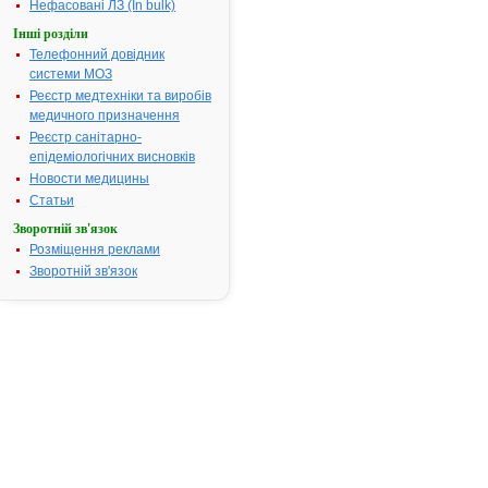
посвідчення
Нефасовані ЛЗ (In bulk)
закінчився.
Інші розділи
Пошук дани
Телефонний довідник
про
системи МОЗ
реєстрацію
Реєстр медтехніки та виробів
препарату
медичного призначення
ПРОПОСОЛ
Реєстр санітарно-
АТ код:
A01AB11
епідеміологічних висновків
Наказ МОЗ:
289 від
Новости медицины
18.05.2006
Статьи
Зворотній зв'язок
Розміщення реклами
Інструкція
Зворотній зв'язок
для
застосування
ПРОПОСОЛ
ІНСТРУКЦІЯ
для
медичного
застосування
препарату