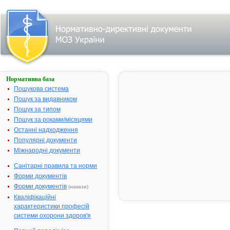
Нормативна база
ПРОПОСОЛ
Пошукова система
Назва:
ПРОПОСОЛ
Пошук за видавником
Міжнародна
Propolis
Пошук за типом
непатентована назва:
Пошук за роками/місяцями
Виробник:
АТ "Стома",
Останні надходження
м.Харків,
Популярні документи
Україна
Міжнародні документи
Лікарська форма:
Аeрозоль
Санітарні правила та норми
Форма випуску:
Аерозоль по
Форми документів
50 г у балон
Форми документів
(накази)
Діючі речовини:
1 балон
Кваліфікаційні
містить:
характеристики професій
прополісу 2,
системи охорони здоров'я
Допоміжні речовини:
Спирт