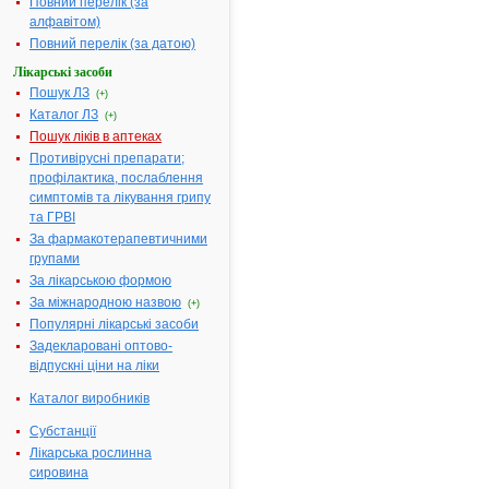
Повний перелік (за
етиловий,
алфавітом)
гліцерин,
Повний перелік (за датою)
хладон 12
Лікарські засоби
Фармакотерапевтична
Різні біогенн
Пошук ЛЗ
група:
препарати
(+)
Каталог ЛЗ
(+)
Показання:
Афтозні,
Пошук ліків в аптеках
катаральні,
Противірусні препарати;
виразкові
профілактика, послаблення
стоматити,
симптомів та лікування грипу
катаральні
та ГРВІ
гінгівіти,
глосити та і
За фармакотерапевтичними
запальні
групами
захворюван
За лікарською формою
порожнини
За міжнародною назвою
(+)
рота.
Популярні лікарські засоби
Термін придатності:
3р.
Задекларовані оптово-
відпускні ціни на ліки
Номер реєстраційного
UA/1261/02/
посвідчення:
Каталог виробників
Термін дії посвідчення:
з 18.05.2006
Субстанції
18.05.2011
Лікарська рослинна
Термін дії
сировина
реєстраційн