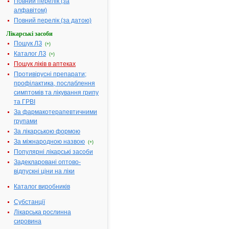
Повний перелік (за
% по 20 мл у
алфавітом)
контейнера
Повний перелік (за датою)
або у флако
Лікарські засоби
Діючі речовини:
1 г препарат
Пошук ЛЗ
(+)
містить: йод
Каталог ЛЗ
(+)
мг
Пошук ліків в аптеках
Допоміжні речовини:
Калію йодид
Противірусні препарати;
евкаліпта
профілактика, послаблення
настойка,
симптомів та лікування грипу
гліцерин, во
та ГРВІ
очищена
За фармакотерапевтичними
Фармакотерапевтична
Антисептичн
групами
група:
препарати
За лікарською формою
Показання:
Ангіна
За міжнародною назвою
(+)
катаральна,
Популярні лікарські засоби
фолікулярна
Задекларовані оптово-
лакунарна,
відпускні ціни на ліки
запальні
захворюван
Каталог виробників
слизових
Субстанції
оболонок гл
Лікарська рослинна
(гострий та
сировина
хронічний