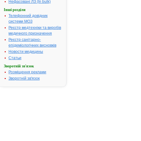
тонзиліт;
Нефасовані ЛЗ (In bulk)
фарингіт,
Інші розділи
глосит),
Телефонний довідник
афтозний
системи МОЗ
стоматит.
Реєстр медтехніки та виробів
Термін придатності:
3р.
медичного призначення
Номер реєстраційного
UA/5719/01/
Реєстр санітарно-
посвідчення:
епідеміологічних висновків
Новости медицины
Термін дії посвідчення:
з 22.01.2007
22.01.2012
Статьи
Термін дії
Зворотній зв'язок
реєстраційн
Розміщення реклами
посвідчення
Зворотній зв'язок
закінчився.
Пошук дани
про реєстра
препарату
ЛЮГС
АТ код:
R02AA20
Наказ МОЗ:
319 від
17.06.2008