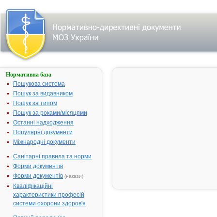
Нормативна база
ЛЮГС
Пошукова система
Назва:
ЛЮГС
Пошук за видавником
Міжнародна
Iodine
Пошук за типом
непатентована назва:
Пошук за роками/місяцями
Виробник:
ТОВ "ДКП
Останні надходження
"Фармацевт
Популярні документи
фабрика", м.
Міжнародні документи
Житомир,
Санітарні правила та норми
Україна
Форми документів
Лікарська форма:
Розчин для
Форми документів
(накази)
зовнішнього
застосуванн
Кваліфікаційні
характеристики професій
Форма випуску:
Розчин для
системи охорони здоров'я
зовнішнього
застосуванн