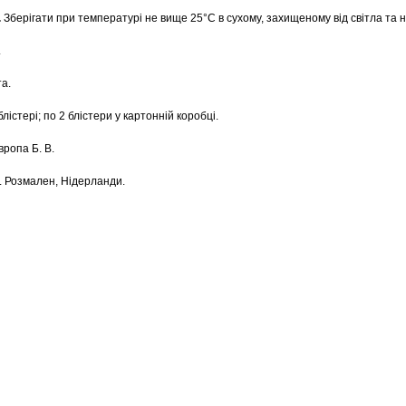
.
Зберігати при температурі не вище 25°С в сухому, захищеному від світла та
.
а.
лістері; по 2 блістери у картонній коробці.
ропа Б. В.
L Розмален, Нідерланди.