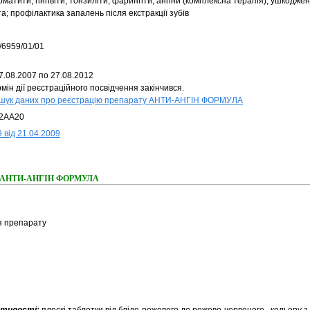
матити, гінгівіти, тонзиліти, фарингіти, ангіни (комплексна терапія), ушкодж
а; профілактика запалень після екстракції зубів
/6959/01/01
7.08.2007 по 27.08.2012
мін дії реєстраційного посвідчення закінчився.
шук даних про реєстрацію препарату АНТИ-АНГІН ФОРМУЛА
2AA20
 від 21.04.2009
ння АНТИ-АНГІН ФОРМУЛА
я препарату