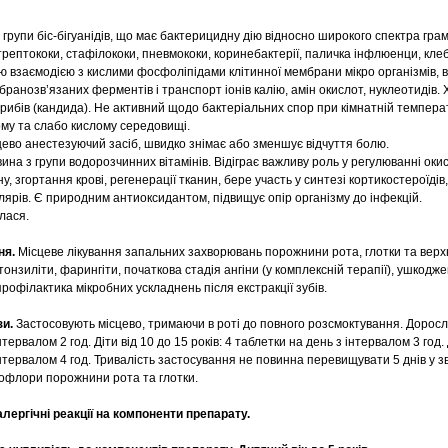
 групи біс-бігуанідів, що має бактерицидну дію відносно широкого спектра грам
трептококи, стафілококи, пневмококи, коринебактерії, паличка інфлюенци, кле
взаємодією з кислими фосфоліпідами клітинної мембрани мікро організмів, в
ранозв’язаних ферментів і транспорт іонів калію, амін окислот, нуклеотидів.
 грибів (кандида). Не активний щодо бактеріальних спор при кімнатній температ
му та слабо кислому середовищі.
цево анестезуючий засіб, швидко знімає або зменшує відчуття болю.
ина з групи водорозчинних вітамінів. Відіграє важливу роль у регулюванні оки
у, згортання крові, регенерації тканин, бере участь у синтезі кортикостероїдів,
лярів. Є природним антиоксидантом, підвищує опір організму до інфекцій.
лася.
ня.
Місцеве лікування запальних захворювань порожнини рота, глотки та вер
, тонзиліти, фарингіти, початкова стадія ангіни (у комплексній терапії), ушкодж
офілактика мікробних ускладнень після екстракції зубів.
зи.
Застосовують місцево, тримаючи в роті до повного розсмоктування. Дорослі 
нтервалом 2 год. Діти від 10 до 15 років: 4 таблетки на день з інтервалом 3 год. 
інтервалом 4 год. Тривалість застосування не повинна перевищувати 5 днів у зв
флори порожнини рота та глотки.
алергічні реакції на компоненти препарату.