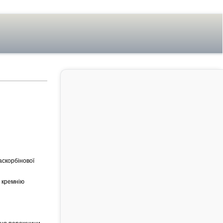
 аскорбінової
, кремнію