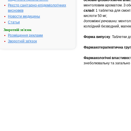
основні фізико-хімічні вл
Реєстр санітарно-епідеміологічних
ментоловим ароматом. З обо
висновків
склад:
1 таблетка для смокта
кислоти 50 мг;
Новости медицины
допоміжні речовини:
ментол,
Статьи
колоїдний безводний, магні
Зворотній зв'язок
Розміщення реклами
Форма випуску
. Таблетки д
Зворотній зв'язок
Фармакотерапевтична гру
Фармакологічні властивост
знеболювальну та загально 