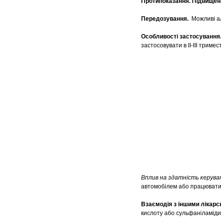
Протипоказання.
Підвищена
Передозування.
Можливі ал
Особливості застосування
застосовувати в ІІ-ІІІ триме
Вплив на здатність керува
автомобілем або працювати
Взаємодія з іншими лікарс
кислоту або сульфаніламіди,