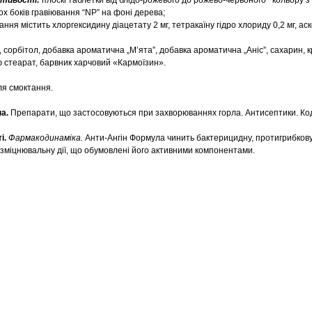
астивості:
плоскі таблетки від блідо-рожевого до рожево-червоного кольору з
х боків гравіювання “NP” на фоні дерева;
ння містить хлоргексидину діацетату 2 мг, тетракаїну гідро хлориду 0,2 мг, ас
 сорбітол, добавка ароматична „М’ята”, добавка ароматична „Аніс”, сахарин, 
ю стеарат, барвник харчовий «Кармоїзин».
ля смоктання.
па.
Препарати, що застосовуються при захворюваннях горла. Антисептики. Ко
і.
Фармакодинаміка.
Анти-Ангін Формула чинить бактерицидну, протигрибкову
зміцнювальну дії, що обумовлені його активними компонентами.