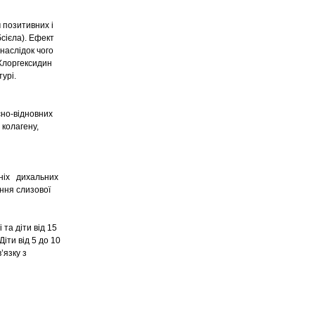
 позитивних і
бсієла). Ефект
наслідок чого
 Хлоргексидин
урі.
сно-відновних
 колагену,
хніх дихальних
ення слизової
та діти від 15
Діти від 5 до 10
’язку з