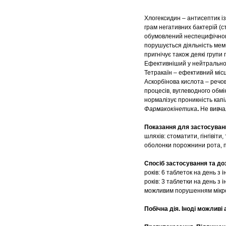
Хлогексидин – антисептик із
грам негативних бактерій (с
обумовлений неспецифічною 
порушується діяльність мемб
пригнічує також деякі групи
Ефективніший у нейтрально
Тетракаїн – ефективний міс
Аскорбінова кислота – речов
процесів, вуглеводного обмін
нормалізує проникність капі
Фармакокінетика
.
Не вивча
Показання для застосуван
шляхів: стоматити, гінгівіти
оболонки порожнини рота, пр
Спосіб застосування та до
років: 6 таблеток на день з і
років: 3 таблетки на день з 
можливим порушенням мікро
Побічна дія.
Іноді можливі 