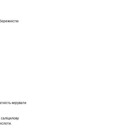
 обережністю
атність керувати
 саліцилову
ислоти.