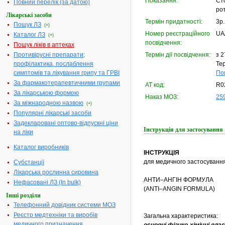
Показання:
Сто
Повний перелік (за датою)
рот
Лікарські засоби
Термін придатності:
3р.
Пошук ЛЗ
(+)
Номер реєстраційного
UA
Каталог ЛЗ
(+)
посвідчення:
Пошук ліків в аптеках
Противірусні препарати;
Термін дії посвідчення:
з 2
профілактика, послаблення
Тер
симптомів та лікування грипу та ГРВІ
По
За фармакотерапевтичними групами
АТ код:
R0
За лікарською формою
Наказ МОЗ:
259
За міжнародною назвою
(+)
Популярні лікарські засоби
Задекларовані оптово-відпускні ціни
Інструкція для застосува
на ліки
Каталог виробників
ІНСТРУКЦІЯ
для медичного застосуванн
Субстанції
Лікарська рослинна сировина
АНТИ–АНГІН ФОРМУЛА
Нефасовані ЛЗ (In bulk)
(ANTI–ANGIN FORMULA)
Інші розділи
Телефонний довідник системи МОЗ
Реєстр медтехніки та виробів
Загальна характеристика:
медичного призначення