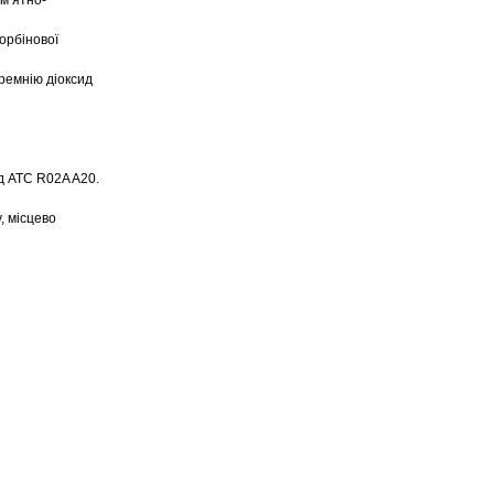
 м’ятно-
корбінової
кремнію діоксид
д АТС R02A A20.
, місцево