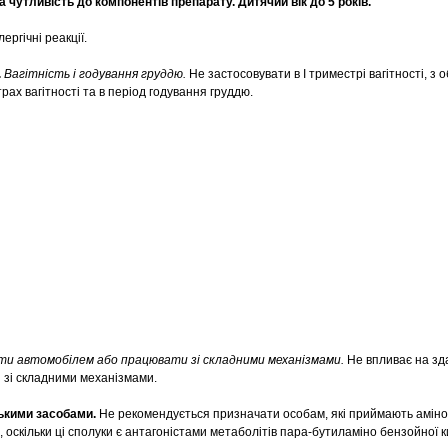
 чутливість до компонентів препарату. Дитячий вік до 5 років.
ергічні реакції.
.
Вагітність і годування груддю.
Не застосовувати в І триместрі вагітності, з
страх вагітності та в період годування груддю.
ти автомобілем або працювати зі складними механізмами.
Не впливає на зд
 зі складними механізмами.
ькими засобами.
Не рекомендується призначати особам, які приймають аміно
 оскільки ці сполуки є антагоністами метаболітів пара-бутиламіно бензойної к