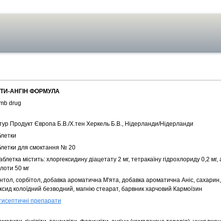
ТИ-АНГІН ФОРМУЛА
mb drug
тур Продукт Європа Б.В./Х.тен Херкель Б.В., Нідерланди/Нідерланди
блетки
блетки для смоктання № 20
аблетка містить: хлоргексидину діацетату 2 мг, тетракаїну гідрохлориду 0,2 мг,
лоти 50 мг
нтол, сорбітол, добавка ароматична М'ята, добавка ароматична Аніс, сахарин
оксид колоїдний безводний, магнію стеарат, барвник харчовий Кармоїзин
тисептичні препарати