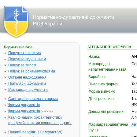
Нормативна база
АНТИ-АНГІН ФОРМУЛА
Пошукова система
Назва:
АН
Пошук за видавником
Міжнародна
Co
Пошук за типом
непатентована назва:
Пошук за роками/місяцями
Виробник:
На
Останні надходження
Популярні документи
Лікарська форма:
Та
Міжнародні документи
Форма випуску:
Та
Санітарні правила та норми
Діючі речовини:
1 т
кис
Форми документів
Форми документів
(накази)
Допоміжні речовини:
Ме
ді
Кваліфікаційні характеристики
професій системи охорони здоров'я
Фармакотерапевтична
Ан
група:
Повний перелік (за алфавітом)