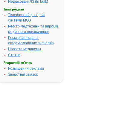
легень і
Нефасовані ЛЗ (In bulk)
дихальних
Інші розділи
шляхів.
Телефонний довідник
Термін придатності:
4р.
системи МОЗ
Номер реєстраційного
UA/8687/01/
Реєстр медтехніки та виробів
посвідчення:
медичного призначення
Реєстр санітарно-
Термін дії посвідчення:
з 22.10.2008
епідеміологічних висновків
22.10.2013
Термін дії
Новости медицины
реєстраційн
Статьи
посвідчення
Зворотній зв'язок
закінчився.
Розміщення реклами
Пошук даних
Зворотній зв'язок
реєстрацію
препарату
КОДЕСАН® 
АТ код:
R05FA02
Наказ МОЗ:
595 від
22.10.2008
Інструкція
для