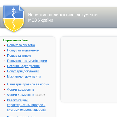
Нормативна база
КОДЕСАН®
ІС
Пошукова система
Пошук за видавником
Назва:
КОДЕСАН® 
Пошук за типом
Міжнародна
Comb drug
Пошук за роками/місяцями
непатентована назва:
Останні надходження
Виробник:
ВАТ "Сумісн
Популярні документи
українсько-
Міжнародні документи
бельгійське
хімічне
Санітарні правила та норми
підприємств
Форми документів
"ІнтерХiм", м
Форми документів
(накази)
Одеса, Укра
Кваліфікаційні
Лікарська форма:
Таблетки
характеристики професій
системи охорони здоров'я
Форма випуску:
Таблетки № 
Діючі речовини:
1 таблетка