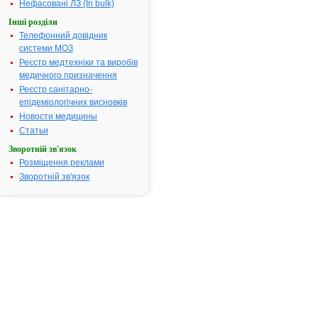
Нефасовані ЛЗ (In bulk)
Термін дії посвідчення:
з 17.05.2004
Інші розділи
17.05.2009
Телефонний довідник
Термін дії
системи МОЗ
реєстраційн
посвідчення
Реєстр медтехніки та виробів
закінчився.
медичного призначення
Пошук даних
Реєстр санітарно-
реєстрацію
епідеміологічних висновків
препарату
Новости медицины
КОНТРОЛО
Статьи
АТ код:
A02BC02
Зворотній зв'язок
Наказ МОЗ:
248 від 17.0
Розміщення реклами
Зворотній зв'язок
Інструкція
для
застосування
КОНТРОЛОК
І
Н
С
Т