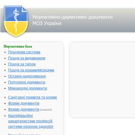
Нормативна база
КОНТРОЛОК
Пошукова система
Назва:
КОНТРОЛО
Пошук за видавником
Міжнародна
Pantoprazol
Пошук за типом
непатентована назва:
Пошук за роками/місяцями
Виробник:
"Altana Phar
Останні надходження
Німеччина
Популярні документи
Міжнародні документи
Лікарська форма:
Порошок дл
ін'єкцій
Санітарні правила та норми
Форма випуску:
Порошок дл
Форми документів
приготуванн
Форми документів
(накази)
розчину для
Кваліфікаційні
ін'єкцій по 4
характеристики професій
флаконах №
системи охорони здоров'я
Діючі речовини:
1 флакон мі