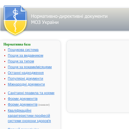
Нормативна база
А-КЛАВ-
ФАРМЕКС
Пошукова система
Пошук за видавником
Назва:
А-КЛАВ-
Пошук за типом
ФАРМЕКС
Пошук за роками/місяцями
Міжнародна
Amoxicillin a
Останні надходження
непатентована назва:
enzyme inhib
Популярні документи
Виробник:
Меніш Експо
Міжнародні документи
Індія
Санітарні правила та норми
Лікарська форма:
Порошок дл
Форми документів
приготуванн
суспензії
Форми документів
(накази)
Кваліфікаційні
Форма випуску:
Порошок дл
характеристики професій
приготуванн
системи охорони здоров'я
суспензії дл
перорально