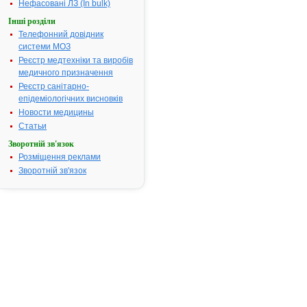
Нефасовані ЛЗ (In bulk)
(Trusil), кре
діоксид
Інші розділи
колоїдний
Телефонний довідник
безводний
системи МОЗ
(Aerosil), та
Реєстр медтехніки та виробів
очищений,
медичного призначення
натрію цитра
Реєстр санітарно-
кислота лим
епідеміологічних висновків
безводна,
Новости медицины
аспартам (Е 
Статьи
маніт (Е 421
Зворотній зв'язок
Фармакотерапевтична
Препарати г
група:
пеніциліну
Розміщення реклами
Зворотній зв'язок
Показання:
Фасування і
упаковки in b
Номер реєстраційного
UA/11061/02
посвідчення:
Термін дії посвідчення:
з 21.04.2010
21.04.2015
Термін дії
реєстраційн
посвідчення
закінчився.
Пошук даних