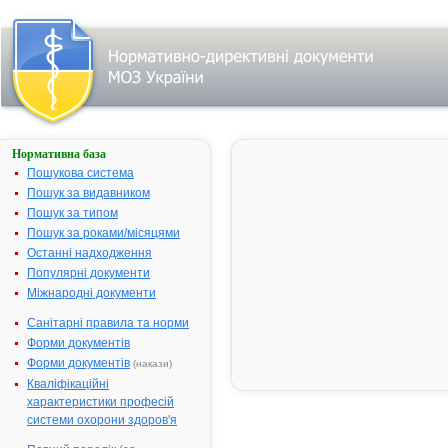
Нормативна база
АМПРИЛ
Пошукова система
Назва:
АМПРИЛ
Пошук за видавником
Міжнародна
Ramipril
Пошук за типом
непатентована назва:
Пошук за роками/місяцями
Виробник:
КРКА, д.д., 
Останні надходження
Словенія
Популярні документи
Міжнародні документи
Лікарська форма:
Таблетки
Форма випуску:
Таблетки по 
Санітарні правила та норми
(10х1), № 14
Форми документів
(7х4), № 30 
Форми документів
(накази)
(7х8), № 60 
Кваліфікаційні
(7х12), №90 
характеристики професій
(7х14) у блі
системи охорони здоров'я
Діючі речовини:
1 таблетка м