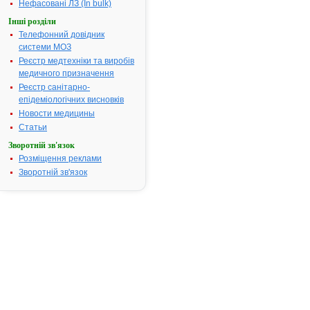
пацієнтів з 
Нефасовані ЛЗ (In bulk)
серцево-суд
Інші розділи
захворювань,
Телефонний довідник
ішемічною х
системи МОЗ
(незалежно 
Реєстр медтехніки та виробів
інфаркту міо
медичного призначення
анамнезі), і
Реєстр санітарно-
захворюван
епідеміологічних висновків
периферични
Новости медицины
Термін придатності:
2 роки
Статьи
Номер реєстраційного
UA/4903/01/
Зворотній зв'язок
посвідчення:
Розміщення реклами
Термін дії посвідчення:
з 16.09.2011
Зворотній зв'язок
Термін дії р
посвідчення 
Пошук даних
реєстрацію 
АМПРИЛ
АТ код:
C09AA05
Наказ МОЗ:
596 від 16.0
Інструкція