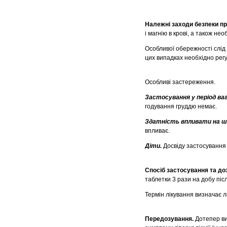
Належні заходи безпеки пр
і магнію в крові, а також не
Особливої обережності слід
цих випадках необхідно рег
Особливі застереження.
Застосування у період ва
годування груддю немає.
Здатність впливати на шв
впливає.
Діти.
Досвіду застосування
Спосіб застосування та до
таблетки 3 рази на добу післ
Термін лікування визначає л
Передозування.
Дотепер ви