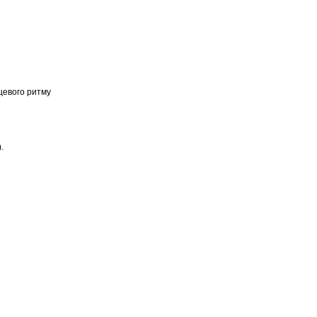
рцевого ритму
.