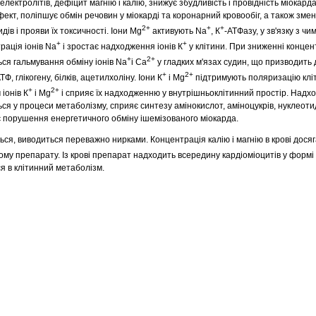
лектролітів, дефіцит магнію і калію, знижує збудливість і провідність міокард
кт, поліпшує обмін речовин у міокарді та коронарний кровообіг, а також зме
2+
+
+
дів і прояви їх токсичності. Іони Mg
активують Na
, К
-АТФазу, у зв'язку з ч
+
+
рація іонів Na
і зростає надходження іонів К
у клітини. При зниженні концент
+
2+
ься гальмування обміну іонів Na
i Са
у гладких м'язах судин, що призводить д
+
2+
, глікогену, білків, ацетилхоліну. Іони К
і Mg
підтримують поляризацію клі
+
2+
іонів К
і Mg
і сприяє їх надходженню у внутрішньоклітинний простір. Надхо
ся у процеси метаболізму, сприяє синтезу амінокислот, аміноцукрів, нуклеотид
ує порушення енергетичного обміну ішемізованого міокарда.
ься, виводиться переважно нирками. Концентрація калію і магнію в крові дося
ому препарату. Із крові препарат надходить всередину кардіоміоцитів у формі 
ся в клітинний метаболізм.