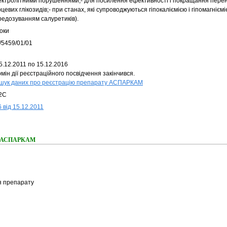
ектролітними порушеннями;- для посилення ефективності і покращання пере
цевих глікозидів;- при станах, які супроводжуються гіпокаліємією і гіпомагніємі
редозуванням салуретиків).
оки
/5459/01/01
5.12.2011 по 15.12.2016
мін дії реєстраційного посвідчення закінчився.
шук даних про реєстрацію препарату АСПАРКАМ
2C
 від 15.12.2011
ня АСПАРКАМ
я препарату