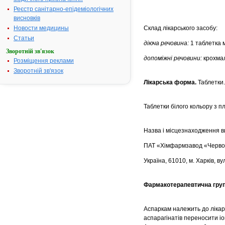
Реєстр санітарно-епідеміологічних
висновків
Новости медицины
Склад лікарського засобу:
Статьи
діюча речовина:
1 таблетка м
Зворотній зв'язок
допоміжні речовини:
крохмал
Розміщення реклами
Зворотній зв'язок
Лікарська форма.
Таблетки.
Таблетки білого кольору з 
Назва і місцезнаходження в
ПАТ «Хімфармзавод «Червон
Україна, 61010, м. Харків, вул
Фармакотерапевтична груп
Аспаркам належить до лікарс
аспарагінатів переносити іо