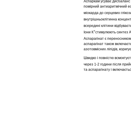
Аспаркам усуває дисбаланс е
помірний антиаритмічний ефе
міокарда до серцевих глікози
внутрішньоклітинна концент
всередині клітини відбуваєт
+
Іони К
стимулюють синтез АТФ
Аспарагінат є переносником 
аспарагінат також включаєть
азотовмісних ліпідів, кориг
Швидко і повністю всмоктуєт
через 1-2 години після прий
та аспарагінату і включаєть