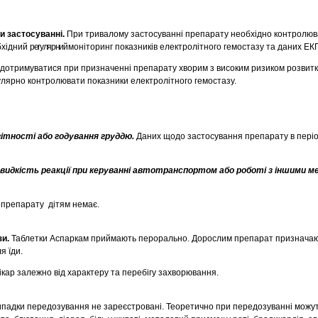
и застосуванні.
При тривалому застосуванні препарату необхідно контролюва
обхідний
регулярний
моніторинг показників електролітного гемостазу та даних ЕКГ
 дотримуватися при призначенні препарату хворим з високим ризиком розвитку 
улярно контролювати показники електролітного гемостазу.
гітності або годування груддю.
Даних щодо застосування препарату в період
идкість реакції при керуванні автотранспортом або роботі з іншими м
 препарату дітям немає.
зи.
Таблетки Аспаркам приймають перорально. Дорослим препарат призначаю
я їди.
ікар залежно від характеру та перебігу захворювання.
падки передозування не зареєстровані. Теоретично при передозуванні можу