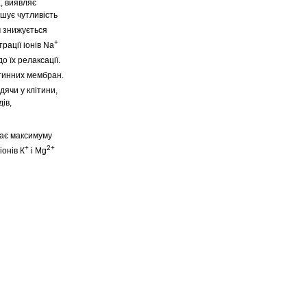
а, виявляє
ншує чутливість
им знижується
+
рації іонів Na
о їх релаксації.
тинних мембран.
дячи у клітини,
ів,
гає максимуму
+
2+
іонів К
і Mg