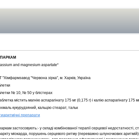
ПАРКАМ
tassium and magnesium aspartate*
 "Хімфармзавод "Червона зірка", м. Харків, Україна
блетки
блетки № 10, № 50 у блістерах
аблетка містить магнію аспарагінату 175 мг (0,175 г) і калію аспарагінату 175 мг
хмаль кукурудзяний, кальцію стеарат, тальк
тиаритмічні препарати
аркам застосовують:- у складі комбінованої терапії серцевої недостатності, с
фаркту міокарда, порушень серцевого ритму (переважно шлуночкових аритмій)