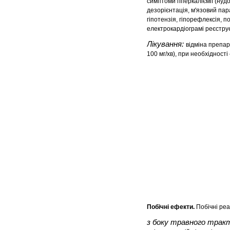
симптоми гіперкаліємії (нудо
дезорієнтація, м'язовий пара
гіпотензія, гіпорефлексія, 
електрокардіограмі реєстру
Лікування:
відміна препар
100 мг/хв), при необхідності 
Побічні ефекти.
Побічні реа
з боку травного трак