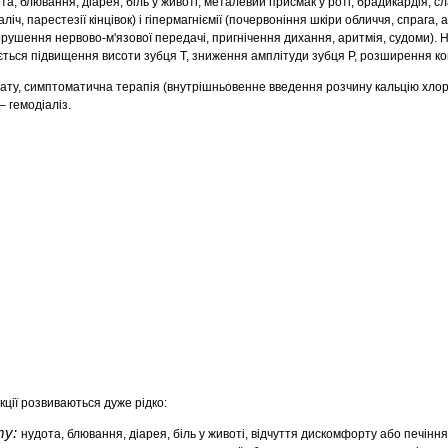
та, блювання, діарея, біль у животі, металевий присмак у роті, брадикардія, сл
ліч, парестезії кінцівок) і гіпермагніємії (почервоніння шкіри обличчя, спрага,
порушення нервово-м'язової передачі, пригнічення дихання, аритмія, судоми). 
ється підвищення висоти зубця Т, зниження амплітуди зубця Р, розширення к
ату, симптоматична терапія (внутрішньовенне введення розчину кальцію хлор
– гемодіаліз.
кції розвиваються дуже рідко:
ту:
нудота, блювання, діарея, біль у животі, відчуття дискомфорту або печіння