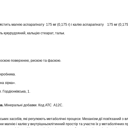
істить магнію аспарагінату 175 мг (0,175 г) і калію аспарагінату 175 мг (0,175 
ь кукурудзяний, кальцію стеарат, тальк.
плоскою поверхнею, рискою та фаскою.
иробника.
а зірка».
. Гордієнківська, 1.
а.
Мінеральні добавки. Код АТС А12С.
ьких засобів, які регулюють метаболічні процеси. Механізм дії пов'язаний з в
ни магнію і калію у внутрішньоклітинний простір та участю їх у метаболічних п