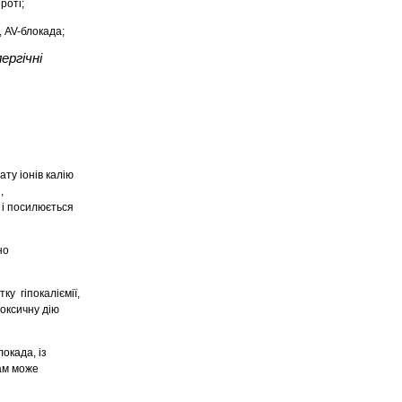
роті;
 AV-блокада;
ергічні
ату іонів калію
,
 і посилюється
но
ку гіпокаліємії,
оксичну дію
окада, із
кам може