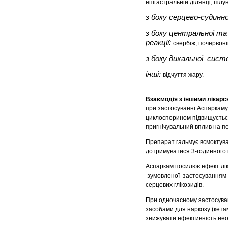
епігастральній ділянці, шлу
з боку серцево-судинн
з боку центральної та
реакції:
свербіж, почервоні
з боку дихальної сист
інші:
відчуття жару.
Взаємодія з іншими лікарс
при застосуванні Аспаркаму
циклоспорином підвищується 
пригнічувальний вплив на п
Препарат гальмує всмоктува
дотримуватися 3-годинного 
Аспаркам посилює ефект ліка
зумовленої застосуванням с
серцевих глікозидів.
При одночасному застосува
засобами для наркозу (кета
знижувати ефективність неом