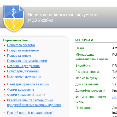
Нормативна база
АСПАРКАМ
Пошукова система
Назва:
АС
Пошук за видавником
Міжнародна
Po
Пошук за типом
непатентована назва:
Пошук за роками/місяцями
Виробник:
ПАТ
Останні надходження
Популярні документи
Лікарська форма:
Та
Міжнародні документи
Форма випуску:
Та
Санітарні правила та норми
Діючі речовини:
1 т
Форми документів
Допоміжні речовини:
Кро
Форми документів
(накази)
Фармакотерапевтична
Ан
Кваліфікаційні характеристики
група:
професій системи охорони здоров'я
Показання:
Асп
ін
Повний перелік (за алфавітом)