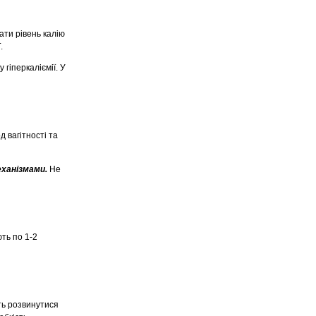
ти рівень калію
.
гіперкаліємії. У
 вагітності та
еханізмами.
Не
ть по 1-2
ть розвинутися