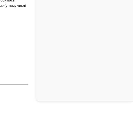
носимості
єю (у тому числі