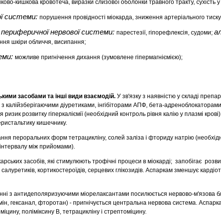
нково-кишкова кровотеча, виразки слизової оболонки травного тракту, сухість у 
ої системи:
порушення провідності міокарда, зниження артеріального тиску,
 периферичної нервової системи:
ал
парестезії, гіпорефлексія, судоми;
ння шкіри обличчя, висипання;
еми:
можливе пригнічення дихання (зумовлене гіпермагніємією);
ькими засобами та інші види взаємодій.
У зв'язку з наявністю у складі препар
 з калійзберігаючими діуретиками, інгібіторами АПФ, бета-адреноблокаторами
ризик розвитку гіперкаліємії (необхідний контроль рівня калію у плазмі крові)
еристальтику кишечнику.
ння пероральних форм тетрацикліну, солей заліза і фториду натрію (необхід
інтервалу між прийомами).
рських засобів, які стимулюють трофічні процеси в міокарді; запобігає розвит
алуретиків, кортикостероїдів, серцевих глікозидів. Аспаркам зменшує кардіот
нні з антидеполяризуючими міорелаксантами посилюється нервово-м'язова бл
мін, гексанал, фторотан) - пригнічується центральна нервова система. Аспар
іцину, поліміксину В, тетрацикліну і стрептоміцину.