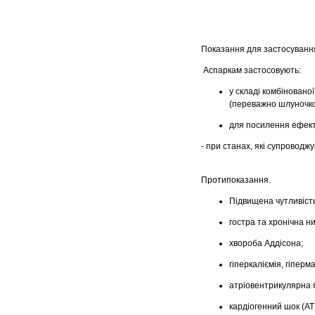
Показання для застосуванн
Аспаркам застосовують:
у складі комбіновано
(переважно шлуночко
для посилення ефекти
- при станах, які супроводжу
Протипоказання.
Підвищена чутливіст
гостра та хронічна н
хвороба Аддісона;
гіперкаліємія, гіперма
атріовентрикулярна бл
кардіогенний шок (АТ 