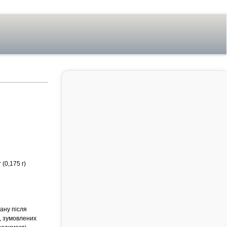
 (0,175 г)
тану після
, зумовлених