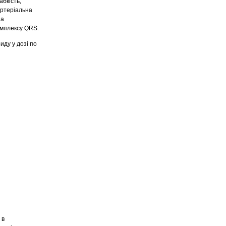
абкість,
 артеріальна
На
омплексу QRS.
иду у дозі по
 в