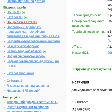
ел
Повний перелік (за датою)
сер
Лікарські засоби
пе
Пошук ЛЗ
(+)
Термін придатності:
3 р
Каталог ЛЗ
(+)
Номер реєстраційного
UA
Пошук ліків в аптеках
посвідчення:
Противірусні препарати;
профілактика, послаблення
Термін дії посвідчення:
з 1
симптомів та лікування грипу та ГРВІ
Тер
По
За фармакотерапевтичними групами
За лікарською формою
АТ код:
A1
За міжнародною назвою
(+)
Наказ МОЗ:
906
Популярні лікарські засоби
Задекларовані оптово-відпускні ціни
на ліки
Інструкція для застосуван
Каталог виробників
Субстанції
ІНСТРУКЦІЯ
Лікарська рослинна сировина
для медичного застосуванн
Нефасовані ЛЗ (In bulk)
Інші розділи
Телефонний довідник системи МОЗ
АСПАРКАМ
Реєстр медтехніки та виробів
(ASPARCAM)
медичного призначення