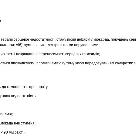
я.
ї терапії серцевої недостатності, стану після інфаркту міокарда, порушень се
вих аритмій), зумовлених електролітними порушеннями;
вності і покращання переносимості серцевих глікозидів;
ються гіпокаліємією і гіпомагніємією (у тому числі передозуванням салуретиків)
ь до компонентів препарату;
иркова недостатність;
гніємія;
окада ІІ-ІІІ ступеня;
< 90 мм.рт.ст.).