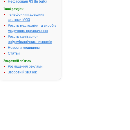
Показання:
– Профілакт
Нефасовані ЛЗ (In bulk)
рахіту у діте
Інші розділи
профілактик
Телефонний довідник
дефіциту віт
системи МОЗ
D у групах в
Реєстр медтехніки та виробів
ризику, при
медичного призначення
мальабсорбц
Реєстр санітарно-
(хронічні
епідеміологічних висновків
захворюван
тонкого кише
Новости медицины
біліарний ц
Статьи
печінки, ста
Зворотній зв'язок
резекції шлу
Розміщення реклами
або тонкого
Зворотній зв'язок
кишечнику);
лікування ра
остеомаляці
підтримуюч
лікування
остеопорозу
Термін придатності:
3р.
Номер реєстраційного
UA/9205/01/
посвідчення:
Термін дії посвідчення:
з 16.06.2011