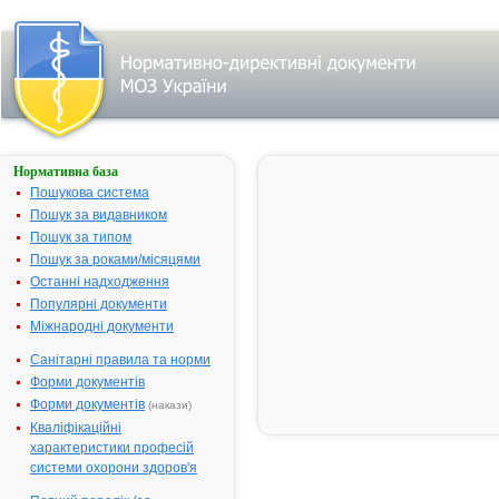
Нормативна база
АКВАДЕТРИМ®
ВІТАМІН D3
Пошукова система
Пошук за видавником
Назва:
АКВАДЕТР
Пошук за типом
ВІТАМІН D3
Пошук за роками/місяцями
Міжнародна
Colecalcifero
Останні надходження
непатентована назва:
Популярні документи
Виробник:
МЕДАНА Ф
Міжнародні документи
Акціонерне
Товариство,
Санітарні правила та норми
Польща
Форми документів
Лікарська форма:
Розчин
Форми документів
(накази)
Кваліфікаційні
Форма випуску:
Розчин водн
характеристики професій
перорально
системи охорони здоров'я
застосуванн
15000 МО/мл