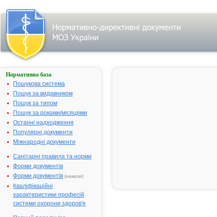
Нормативна база
АЗИТРОМІЦИН
500
Пошукова система
Пошук за видавником
Назва:
АЗИТРОМІЦ
Пошук за типом
Міжнародна
Azithromycin
Пошук за роками/місяцями
непатентована назва:
Останні надходження
Виробник:
Екюмс Драгс
Популярні документи
Фармасьютик
Міжнародні документи
Лікарська форма:
Таблетки
Санітарні правила та норми
Форма випуску:
Таблетки, вк
Форми документів
оболонкою, п
Форми документів
(накази)
№ 3 (3х1)
Кваліфікаційні
Діючі речовини:
1 таблетка м
характеристики професій
азитроміцин
системи охорони здоров'я
500 мг азит
безводного