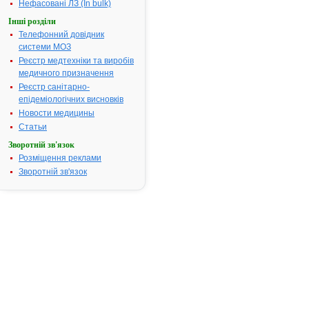
(початкова 
Нефасовані ЛЗ (In bulk)
Лайма), беши
Інші розділи
вторинні пі
Телефонний довідник
Лікування н
системи МОЗ
форм акне ву
Реєстр медтехніки та виробів
що передаю
медичного призначення
шляхом: не
Реєстр санітарно-
уретрит/цер
епідеміологічних висновків
Chlamydia tr
Новости медицины
Термін придатності:
2 роки
Статьи
Номер реєстраційного
UA/12158/01
Зворотній зв'язок
посвідчення:
Розміщення реклами
Термін дії посвідчення:
з 23.05.2012
Зворотній зв'язок
Термін дії р
посвідчення 
Пошук даних
препарату 
АТ код:
J01FA10
Наказ МОЗ:
373 від 23.0
Інструкція для
застосування