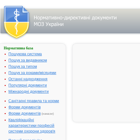
Нормативна база
АМЛОДИПІН-
ЗДОРОВ'Я
Пошукова система
Пошук за видавником
Назва:
АМЛОДИПІН
Пошук за типом
ЗДОРОВ'Я
Пошук за роками/місяцями
Міжнародна
Amlodipine
Останні надходження
непатентована назва:
Популярні документи
Виробник:
ТОВ
Міжнародні документи
"Фармацевт
компанія
Санітарні правила та норми
"Здоров'я", м
Форми документів
Харків/ТОВ
Форми документів
(накази)
"Фармекс Гру
Кваліфікаційні
Київська обл.
характеристики професій
Бориспіль,
системи охорони здоров'я
Україна/Укра