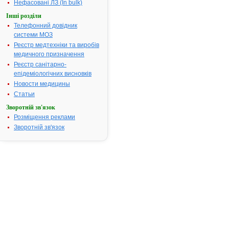
Нефасовані ЛЗ (In bulk)
Фармакотерапевтична
Антагоністи 
група:
кальцію
Інші розділи
Телефонний довідник
Показання:
Артеріальна
системи МОЗ
гіпертензія,
Реєстр медтехніки та виробів
хронічна
медичного призначення
стабільна
Реєстр санітарно-
стенокардія,
епідеміологічних висновків
вазоспастич
стенокардія
Новости медицины
(стенокарді
Статьи
Принцметал
Зворотній зв'язок
Термін придатності:
5 років.
Розміщення реклами
Номер реєстраційного
UA/1538/01/
Зворотній зв'язок
посвідчення:
Термін дії посвідчення:
з 23.11.2012
23.11.2017
Термін дії
реєстраційн
посвідчення
закінчився.
Пошук даних
реєстрацію
препарату