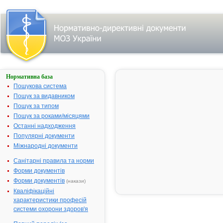
Нормативна база
ЛОКОЇД
КРЕЛО
Пошукова система
Пошук за видавником
Назва:
ЛОКОЇД КР
Пошук за типом
Міжнародна
Hydrocortiso
Пошук за роками/місяцями
непатентована назва:
Останні надходження
Виробник:
Теммлер Італ
Популярні документи
Італія
Міжнародні документи
Лікарська форма:
Емульсія
Санітарні правила та норми
Форма випуску:
Емульсія наш
Форми документів
30 г у флак
Форми документів
(накази)
Діючі речовини:
1 г емульсії 
Кваліфікаційні
гідрокортиз
характеристики професій
Допоміжні речовини:
спирт цетос
системи охорони здоров'я
макрогол це