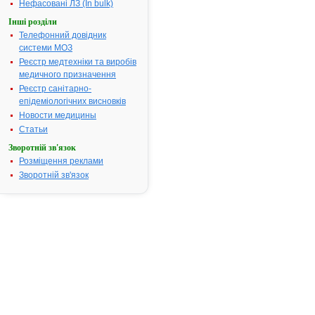
застосовува
Нефасовані ЛЗ (In bulk)
кортикостер
Інші розділи
Термін придатності:
2 роки.
Телефонний довідник
Номер реєстраційного
UA/4471/03/
системи МОЗ
посвідчення:
Реєстр медтехніки та виробів
медичного призначення
Термін дії посвідчення:
з 07.12.2012
Реєстр санітарно-
Термін дії р
епідеміологічних висновків
посвідчення 
Пошук даних
Новости медицины
реєстрацію 
Статьи
ЛОКОЇД КР
Зворотній зв'язок
АТ код:
D07AB02
Розміщення реклами
Наказ МОЗ:
995 від 07.1
Зворотній зв'язок
Інструкція
для
застосування
ЛОКОЇД
КРЕЛО
ІНСТРУКЦІЯ
для