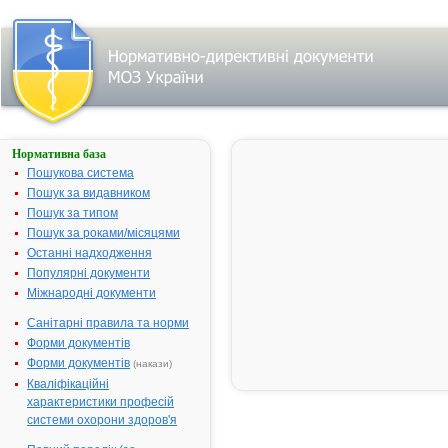
Нормативна база
ГЕНТАМІЦИНУ
СУЛЬФАТ-
Пошукова система
ДАРНИЦЯ
Пошук за видавником
Пошук за типом
Назва:
ГЕНТАМІЦИ
Пошук за роками/місяцями
СУЛЬФАТ-
Останні надходження
Міжнародна
Gentamicin
Популярні документи
непатентована назва:
Міжнародні документи
Виробник:
ПрАТ "Фарм
фірма "Дарн
Санітарні правила та норми
Лікарська форма:
Розчин для і
Форми документів
Форми документів
(накази)
Форма випуску:
Розчин для ін
мл по 2 мл 
Кваліфікаційні
10 (5х2) у к
характеристики професій
чарункових у
системи охорони здоров'я
пачці; № 10 