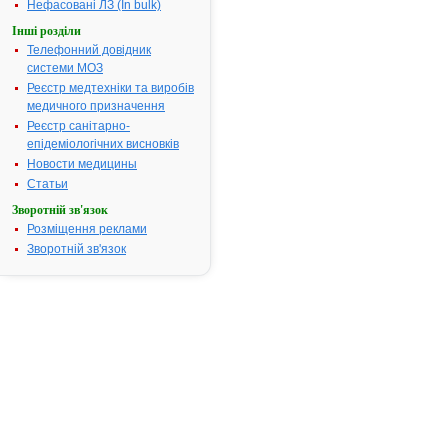
Нефасовані ЛЗ (In bulk)
суглобів, зо
Інші розділи
остеомієліт, 
Телефонний довідник
шкіри та м’я
системи МОЗ
інфіковані о
абдомінальні
Реєстр медтехніки та виробів
(перитоніт), 
медичного призначення
центральної
Реєстр санітарно-
системи, зо
епідеміологічних висновків
менінгіт у ком
Новости медицины
лактамними
Статьи
антибіотика
Зворотній зв'язок
септицемія.
Розміщення реклами
Термін придатності:
3 роки
Зворотній зв'язок
Номер реєстраційного
UA/6256/01/
посвідчення:
Термін дії посвідчення:
з 28.04.2012
28.04.2017
Термін дії р
посвідчення 
Пошук даних
реєстрацію 
ГЕНТАМІЦИ
СУЛЬФАТ-Д