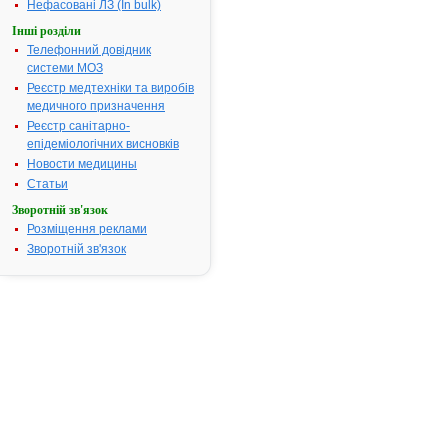
обмежену
Нефасовані ЛЗ (In bulk)
терапевтич
Інші розділи
широту
Телефонний довідник
гентаміцину,
системи МОЗ
його слід
Реєстр медтехніки та виробів
застосовува
медичного призначення
випадках, ко
Реєстр санітарно-
мікрооргані
епідеміологічних висновків
резистентні
більш
Новости медицины
безпечних
Статьи
антибіотиків
Зворотній зв'язок
Гентаміцин
Розміщення реклами
призначают
Зворотній зв'язок
для лікуван
інфекцій,
спричинени
чутливими д
нього
збудниками,
тому числі:•
септицемія
(включаючи
неонатальн
сепсис);•