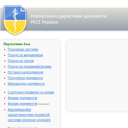
Нормативна база
ГЕНТАМІЦИН-
ЗДОРОВ'Я
Пошукова система
Пошук за видавником
Назва:
ГЕНТАМІЦИ
Пошук за типом
ЗДОРОВ'Я
Пошук за роками/місяцями
Міжнародна
Gentamicin
Останні надходження
непатентована назва:
Популярні документи
Виробник:
ТОВ
Міжнародні документи
"Фармацевт
компанія
Санітарні правила та норми
"Здоров'я", м
Форми документів
Харків, Укра
Форми документів
(накази)
Лікарська форма:
Розчин
Кваліфікаційні
характеристики професій
Форма випуску:
Розчин для
системи охорони здоров'я
іін'єкцій, 40 м
мл по 1 мл а