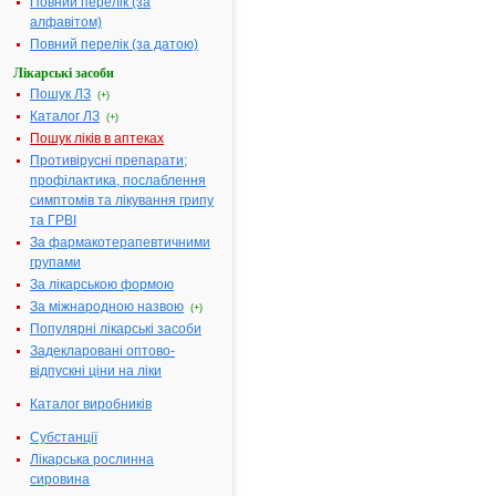
Повний перелік (за
по 2 мл в
алфавітом)
ампулах № 1
Повний перелік (за датою)
коробці, № 
(5х2), № 10
Лікарські засоби
(10х1) у
Пошук ЛЗ
(+)
блістерах в
Каталог ЛЗ
(+)
коробці
Пошук ліків в аптеках
Діючі речовини:
1 мл розчин
Противірусні препарати;
містить
профілактика, послаблення
гентаміцину
симптомів та лікування грипу
сульфату у
та ГРВІ
перерахуван
За фармакотерапевтичними
на гентаміц
групами
40 мг
За лікарською формою
Допоміжні речовини:
Натрію
За міжнародною назвою
(+)
метабісульф
Популярні лікарські засоби
(Е 223),
Задекларовані оптово-
динатрію
відпускні ціни на ліки
едетат, вода
для ін’єкцій
Каталог виробників
Фармакотерапевтична
Антибіотики
Субстанції
група:
аміноглікоз
Лікарська рослинна
Показання:
Враховуючи
сировина