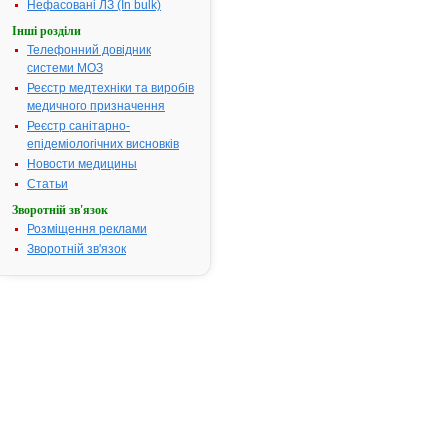
Нефасовані ЛЗ (In bulk)
Термін дії посвідчення:
з 29.12.2012
29.12.2017
Інші розділи
Термін дії
Телефонний довідник
реєстраційн
системи МОЗ
посвідчення
Реєстр медтехніки та виробів
закінчився.
медичного призначення
Пошук даних
Реєстр санітарно-
реєстрацію
епідеміологічних висновків
препарату А
Новости медицины
НАСТОЙКА
Статьи
АТ код:
A13A
Зворотній зв'язок
Наказ МОЗ:
1136 від
Розміщення реклами
29.12.2012
Зворотній зв'язок
Інструкція
для
застосування
АРАЛІЇ
НАСТОЙКА
ІНСТРУКЦІЯ
для
медичного