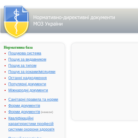
Нормативна база
АРАЛІЇ
НАСТОЙКА
Пошукова система
Пошук за видавником
Назва:
АРАЛІЇ
Пошук за типом
НАСТОЙКА
Пошук за роками/місяцями
Міжнародна
Aralia**
Останні надходження
непатентована назва:
Популярні документи
Виробник:
ПрАТ
Міжнародні документи
Фармацевти
фабрика "Віо
Санітарні правила та норми
м. Запоріжжя
Форми документів
Україна
Форми документів
(накази)
Форма випуску:
Настойка по
Кваліфікаційні
мл у флакон
характеристики професій
пачці або бе
системи охорони здоров'я
пачки