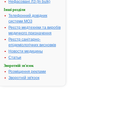
Хронічна
Нефасовані ЛЗ (In bulk)
стабільна
Інші розділи
стенокардія.
Телефонний довідник
Вазоспасти
системи МОЗ
стенокардія
Реєстр медтехніки та виробів
(стенокарді
медичного призначення
Принцметал
Реєстр санітарно-
Термін придатності:
3 роки
епідеміологічних висновків
Номер реєстраційного
UA/7940/01/
Новости медицины
посвідчення:
Статьи
Термін дії посвідчення:
з 25.01.2013
Зворотній зв'язок
25.01.2018
Розміщення реклами
Термін дії
Зворотній зв'язок
реєстраційн
посвідчення
закінчився.
Пошук даних
реєстрацію
препарату
АМЛОПРИЛ
ДАРНИЦЯ
АТ код:
C08CA01
Наказ МОЗ:
55 від 25.01