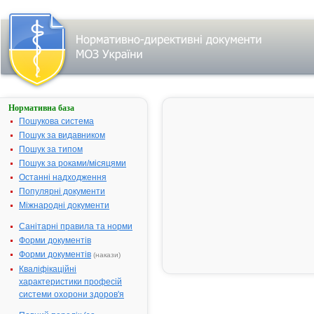
Нормативна база
АМЛОПРИЛ-
ДАРНИЦЯ
Пошукова система
Пошук за видавником
Назва:
АМЛОПРИЛ
Пошук за типом
ДАРНИЦЯ
Пошук за роками/місяцями
Міжнародна
Amlodipine
Останні надходження
непатентована назва:
Популярні документи
Виробник:
ПрАТ
Міжнародні документи
"Фармацевт
фірма "Дарн
Санітарні правила та норми
м. Київ, Укра
Форми документів
Лікарська форма:
Таблетки
Форми документів
(накази)
Кваліфікаційні
Форма випуску:
Таблетки по 
характеристики професій
№ 20 (10х2) 
системи охорони здоров'я
контурних
чарункових