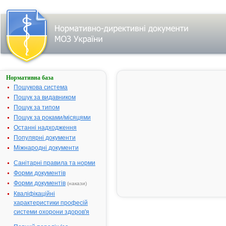
Нормативна база
АРТИФЛЕКС
Пошукова система
Назва:
АРТИФЛЕКС
Пошук за видавником
Виробник:
ТОВ
Пошук за типом
"Фармацевтична
Пошук за роками/місяцями
компанія
Останні надходження
"Здоров'я",
Популярні документи
м.Харків,
Міжнародні документи
Україна
Санітарні правила та норми
Лікарська
Крем
форма:
Форми документів
Форми документів
(накази)
Форма випуску:
Крем по 20 г або
по 40 г у тубах
Кваліфікаційні
№ 1
характеристики професій
системи охорони здоров'я
Діючі
1 г препарату
речовини:
містить