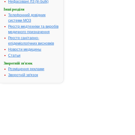
Нефасовані ЛЗ (In bulk)
Інші розділи
Телефонний довідник
Інструкція
системи МОЗ
для
застосування
Реєстр медтехніки та виробів
АРТИФЛЕКС
медичного призначення
Реєстр санітарно-
епідеміологічних висновків
ІНСТРУКЦІЯ
Новости медицины
для
медичного
Статьи
застосування
Зворотній зв'язок
препарату
Розміщення реклами
Зворотній зв'язок
АРТИФЛЕКС
(ARTIPHLEX)
Склад
лікарського
засобу:
діючі
речовини:
1
г
препарату