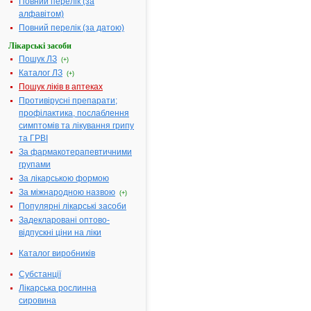
Повний перелік (за
глюкозаміну
алфавітом)
гідрохлориду 30
Повний перелік (за датою)
мг, ібупрофену
Лікарські засоби
30 мг, алантоїну
Пошук ЛЗ
10 мг
(+)
Каталог ЛЗ
(+)
Термін
2 роки
Пошук ліків в аптеках
придатності:
Противірусні препарати;
Номер
UA/13306/01/01
профілактика, послаблення
реєстраційного
симптомів та лікування грипу
посвідчення:
та ГРВІ
Термін дії
з 28.10.2013 по
За фармакотерапевтичними
посвідчення:
28.10.2018
групами
Термін дії
За лікарською формою
реєстраційного
За міжнародною назвою
(+)
посвідчення
Популярні лікарські засоби
закінчився.
Задекларовані оптово-
Пошук даних
відпускні ціни на ліки
про реєстрацію
препарату
Каталог виробників
АРТИФЛЕКС
Субстанції
АТ код:
M09AX10
Лікарська рослинна
Наказ МОЗ:
67 від
сировина
23.01.2014