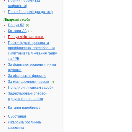
Повний перелік (за
виробництва
алфавітом)
нестерильних
Повний перелік (за датою)
лікарських форм
Діючі
Ацетилсаліцилової
Лікарські засоби
речовини:
кислоти не менше 9
Пошук ЛЗ
(+)
% та не більше 101
Каталог ЛЗ
(+)
%, у перерахуванні
Пошук ліків в аптеках
суху речовину
Противірусні препарати;
Номер
UA/13468/01/01
профілактика, послаблення
реєстраційного
симптомів та лікування грипу
посвідчення:
та ГРВІ
За фармакотерапевтичними
Термін дії
з 26.02.2014 по
групами
посвідчення:
26.02.2019
Термін дії
За лікарською формою
реєстраційного
За міжнародною назвою
(+)
посвідчення
Популярні лікарські засоби
закінчився.
Задекларовані оптово-
Пошук даних про
відпускні ціни на ліки
реєстрацію препар
АЦЕТИЛСАЛІЦИЛО
Каталог виробників
КИСЛОТА
Субстанції
Наказ МОЗ:
149 від 26.02.2014
Лікарська рослинна
сировина