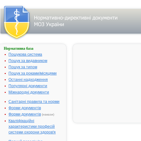
Нормативна база
АЦЕТИЛСАЛІЦИЛОВА
КИСЛОТА
Пошукова система
Пошук за видавником
Назва:
АЦЕТИЛСАЛІЦИЛ
Пошук за типом
КИСЛОТА
Пошук за роками/місяцями
Міжнародна
Acetylsalicylic acid
Останні надходження
непатентована
Популярні документи
назва:
Міжнародні документи
Виробник:
Шандонг Ксінхуа
Фармацеутікал Ко.,
Санітарні правила та норми
Лтд, Китай
Форми документів
Форма випуску:
Кристалічний поро
Форми документів
(накази)
або кристали
Кваліфікаційні
(субстанція) у паке
характеристики професій
подвійних
системи охорони здоров'я
поліетиленових дл