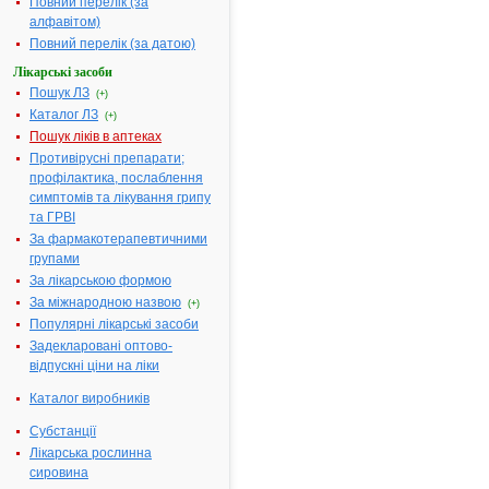
Повний перелік (за
виробнича
алфавітом)
ділянка для
Повний перелік (за датою)
вторинного
пакування),
Лікарські засоби
Німеччина
Пошук ЛЗ
(+)
Каталог ЛЗ
Лікарська
Порошок
(+)
форма:
Пошук ліків в аптеках
Противірусні препарати;
Форма випуску:
Порошок для
профілактика, послаблення
розчину для
симптомів та лікування грипу
інфузій по 50
та ГРВІ
МО/мл (1000
За фармакотерапевтичними
МО/флакон) у
групами
флаконі № 1 в
комплекті з
За лікарською формою
розчинником
За міжнародною назвою
(+)
по 20 мл у
Популярні лікарські засоби
флаконі № 1
Задекларовані оптово-
Діючі
1 флакон
відпускні ціни на ліки
речовини:
містить
Каталог виробників
антитромбіну ІІІ
людини 140-
Субстанції
200 мг
Лікарська рослинна
Препарат
сировина
містить 50 МО/