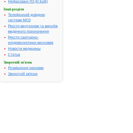
Нефасовані ЛЗ (In bulk)
мл
антитромбіну ІІІ
Інші розділи
людини після
Телефонний довідник
відновлення за
системи МОЗ
допомогою
Реєстр медтехніки та виробів
розчинника, що
медичного призначення
додається
Реєстр санітарно-
(вода для
епідеміологічних висновків
ін’єкцій), тобто
Новости медицины
20 мл
Статьи
(1000МО).
Зворотній зв'язок
Термін
3 роки
Розміщення реклами
придатності:
Зворотній зв'язок
Номер
UA/13082/01/02
реєстраційного
посвідчення:
Термін дії
з 03.09.2014 по
посвідчення:
03.09.2019
Термін дії
реєстраційного
посвідчення
закінчився.
Пошук даних
про реєстрацію