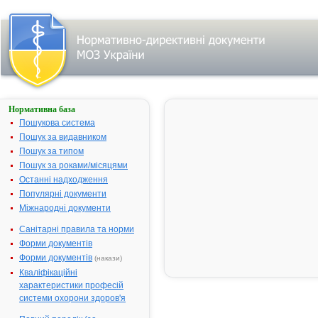
Нормативна база
АТЕНАТИВ
1000 МО
Пошукова система
Антитромбін
Пошук за видавником
ІІІ людини
Пошук за типом
Назва:
АТЕНАТИВ
Пошук за роками/місяцями
1000 МО
Останні надходження
Антитромбін ІІІ
Популярні документи
людини
Міжнародні документи
Міжнародна
Antithrombin III
Санітарні правила та норми
непатентована
Форми документів
назва:
Форми документів
(накази)
Виробник:
Октафарма АБ,
Кваліфікаційні
Швеція
характеристики професій
Октафарма
системи охорони здоров'я
ГмбХ, Дессау
(альтернативна