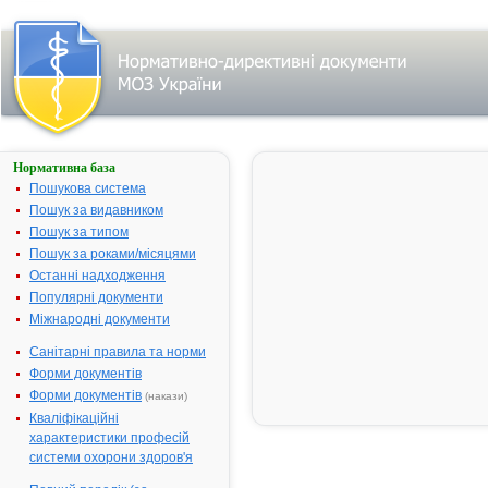
Нормативна база
АТОРВАСТАТИН
ПФАЙЗЕР
Пошукова система
Пошук за видавником
Назва:
АТОРВАСТАТИН
Пошук за типом
ПФАЙЗЕР
Пошук за роками/місяцями
Міжнародна
Atorvastatin
Останні надходження
непатентована
Популярні документи
назва:
Міжнародні документи
Виробник:
Пфайзер
Менюфекчуринг
Санітарні правила та норми
Дойчленд ГмбХ,
Форми документів
Німеччина
Форми документів
(накази)
Лікарська
Таблетки
Кваліфікаційні
форма:
характеристики професій
системи охорони здоров'я
Форма випуску:
Таблетки, вкриті
плівковою