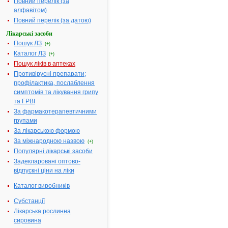
Повний перелік (за
оболонкою, по
алфавітом)
20 мг № 30
Повний перелік (за датою)
(10х3) у
блістерах
Лікарські засоби
Пошук ЛЗ
(+)
Діючі
1 таблетка
Каталог ЛЗ
речовини:
містить
(+)
аторвастатин
Пошук ліків в аптеках
кальцію, що
Противірусні препарати;
еквівалентно 20
профілактика, послаблення
мг
симптомів та лікування грипу
та ГРВІ
Термін
З роки
За фармакотерапевтичними
придатності:
групами
Номер
UA/11020/01/01
За лікарською формою
реєстраційного
За міжнародною назвою
(+)
посвідчення:
Популярні лікарські засоби
Термін дії
з 21.07.2014 по
Задекларовані оптово-
посвідчення:
21.07.2019
відпускні ціни на ліки
Термін дії
реєстраційного
Каталог виробників
посвідчення
закінчився.
Субстанції
Пошук даних
Лікарська рослинна
про реєстрацію
сировина