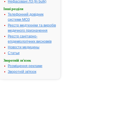
препарату
Нефасовані ЛЗ (In bulk)
АТОРВАСТАТИН
Інші розділи
ПФАЙЗЕР
Телефонний довідник
АТ код:
C10AA05
системи МОЗ
Наказ МОЗ:
513 від
Реєстр медтехніки та виробів
21.07.2014
медичного призначення
Реєстр санітарно-
епідеміологічних висновків
Інструкція для
Новости медицины
застосування
Статьи
АТОРВАСТАТИН
ПФАЙЗЕР
Зворотній зв'язок
Розміщення реклами
ІНСТРУКЦІЯ
Зворотній зв'язок
для
медичного
застосування
лікарського
засобу
АТОРВАСТАТИН
ПФАЙЗЕР
(ATORVASTATIN
PFIZER®)