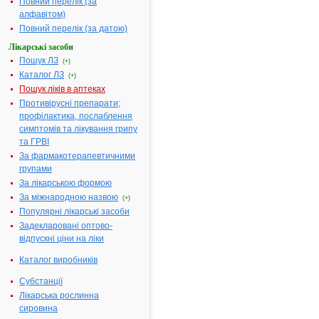
Повний перелік (за
оболонкою, по
алфавітом)
80 мг № 30
Повний перелік (за датою)
(10х3) у
блістерах
Лікарські засоби
Пошук ЛЗ
(+)
Діючі
1 таблетка
Каталог ЛЗ
речовини:
містить
(+)
аторвастатин
Пошук ліків в аптеках
кальцію, що
Противірусні препарати;
еквівалентно 80
профілактика, послаблення
мг
симптомів та лікування грипу
та ГРВІ
Термін
З роки
За фармакотерапевтичними
придатності:
групами
Номер
UA/11020/01/04
За лікарською формою
реєстраційного
За міжнародною назвою
(+)
посвідчення:
Популярні лікарські засоби
Термін дії
з 21.07.2014 по
Задекларовані оптово-
посвідчення:
21.07.2019
відпускні ціни на ліки
Термін дії
реєстраційного
Каталог виробників
посвідчення
закінчився.
Субстанції
Пошук даних
Лікарська рослинна
про реєстрацію
сировина