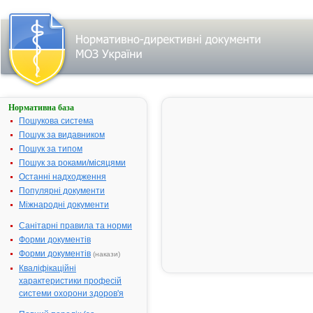
Нормативна база
АТОРВАСТАТИН
ПФАЙЗЕР
Пошукова система
Пошук за видавником
Назва:
АТОРВАСТАТИН
Пошук за типом
ПФАЙЗЕР
Пошук за роками/місяцями
Міжнародна
Atorvastatin
Останні надходження
непатентована
Популярні документи
назва:
Міжнародні документи
Виробник:
Пфайзер
Менюфекчуринг
Санітарні правила та норми
Дойчленд ГмбХ,
Форми документів
Німеччина
Форми документів
(накази)
Лікарська
Таблетки
Кваліфікаційні
форма:
характеристики професій
системи охорони здоров'я
Форма випуску:
Таблетки, вкриті
плівковою