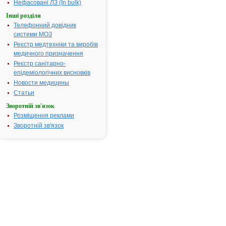
препарату
Нефасовані ЛЗ (In bulk)
АТОРВАСТАТИН
Інші розділи
ПФАЙЗЕР
Телефонний довідник
АТ код:
C10AA05
системи МОЗ
Наказ МОЗ:
513 від
Реєстр медтехніки та виробів
21.07.2014
медичного призначення
Реєстр санітарно-
епідеміологічних висновків
Інструкція для
Новости медицины
застосування
Статьи
АТОРВАСТАТИН
ПФАЙЗЕР
Зворотній зв'язок
Розміщення реклами
ІНСТРУКЦІЯ
Зворотній зв'язок
для
медичного
застосування
лікарського
засобу
АТОРВАСТАТИН
ПФАЙЗЕР
(ATORVASTATIN
PFIZER®)