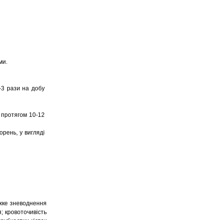
ми.
-3 рази на добу
л протягом 10-12
рень, у вигляді
яжке зневоднення
; кровоточивість