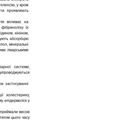
ілепсію, у крові
літи проявляють
 Не впливає на
 фібринолізу їх
дином, хініном,
жують абсорбцію
ипол, мінеральні
ими лікарськими
арної системи,
 супроводжуються
ри застосуванні
ії холестерину,
у епідермолізі у
 приймали високі
тягом цього часу