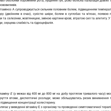
зової оболонки порожнини рота, лущення губ, різко болісна пальпація довгих 
рововиливів.
вітаміноз А супроводжується сильним головним болем, підвищенням температ
у (двоїнням в очах), сухістю шкіри, болем в суглобах та м’язах, появою 
и та селезінки, жовтяницею, зміною картини крові, втратою сил та апетиту. У
и, серцева слабкість та гідроцефалія.
таміну Е
(у межах від 400 мг до 800 мг на добу протягом тривалого часу) м
відчуття втоми, диспептичні розлади; може збільшуватись ризик виникнення
, підвищення концентрації холестерину.
ягає у виведенні вітаміну Е з організму та проведенні симптоматичної терапі