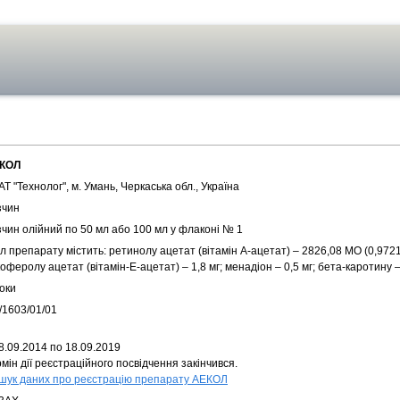
КОЛ
Т "Технолог", м. Умань, Черкаська обл., Україна
зчин
зчин олійний по 50 мл або 100 мл у флаконі № 1
л препарату містить: ретинолу ацетат (вітамін А-ацетат) – 2826,08 МО (0,9721
оферолу ацетат (вітамін-Е-ацетат) – 1,8 мг; менадіон – 0,5 мг; бета-каротину –
оки
/1603/01/01
8.09.2014 по 18.09.2019
мін дії реєстраційного посвідчення закінчився.
шук даних про реєстрацію препарату АЕКОЛ