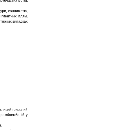
трубчастих кісток
ури, сонливістю,
пігментних плям,
 тяжких випадках
ожливий головний
 тромбоемболій у
ї.