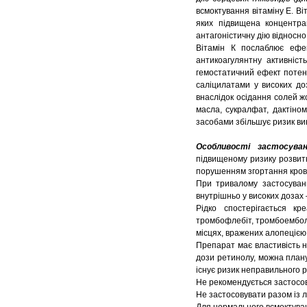
всмоктування вітаміну Е. Ві
яких підвищена концентра
антагоністичну дію відносно 
Вітамін К послаблює ефек
антикоагулянтну активніст
гемостатичний ефект потенц
саліцилатами у високих до
внаслідок осідання солей жо
масла, сукралфат, дактіно
засобами збільшує ризик ви
Особливості застосуван
підвищеному ризику розвитк
порушенням згортання крові
При тривалому застосуванн
внутрішньо у високих дозах
Рідко спостерігається кр
тромбофлебіт, тромбоемболія
місцях, вражених алопецією,
Препарат має властивість н
дози ретинолу, можна планув
існує ризик неправильного ро
Не рекомендується застосов
Не застосовувати разом із лі