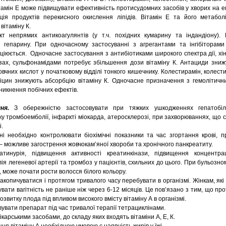
тамін Е може підвищувати ефективність протисудомних засобів у хворих на еп
ція продуктів перекисного окислення ліпідів. Вітамін Е та його метабо
вітаміну К.
т непрямих антикоагулянтів (у т.ч. похідних кумарину та індандіону).
ь гепарину. При одночасному застосуванні з агрегантами та інгібіторами
іюється. Одночасне застосування з антибіотиками широкого спектра дії, хіні
зах, сульфонамідами потребує збільшення дози вітаміну К. Антациди зни
вчних кислот у початковому відділі тонкого кишечнику. Колестирамін, колест
міцин знижують абсорбцію вітаміну К. Одночасне призначення з гемолітичн
никнення побічних ефектів.
ня.
З обережністю застосовувати при тяжких ушкодженнях гепатобілі
у тромбоемболії, інфаркті міокарда, атеросклерозі, при захворюваннях, що
.
і необхідно контролювати біохімічні показники та час згортання крові, п
 – можливе загострення жовчокам’яної хвороби та хронічного панкреатиту.
еатинурія, підвищення активності креатинкінази, підвищення концентрац
 легеневої артерії та тромбоз у пацієнтів, схильних до цього. При бульозном
 може почати рости волосся білого кольору.
акопичуватися і протягом тривалого часу перебувати в організмі. Жінкам, які
ати вагітність не раніше ніж через 6-12 місяців. Це пов’язано з тим, що про
звитку плода під впливом високого вмісту вітаміну А в організмі.
увати препарат під час тривалої терапії тетрациклінами.
карськими засобами, до складу яких входять вітаміни А, Е, К.