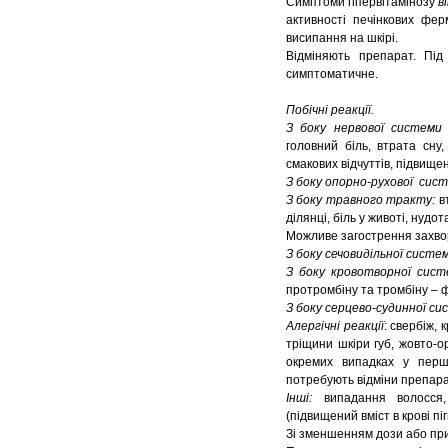
Симптоми гіпервітамінозу
в
активності печінкових фер
висипання на шкірі.
Відміняють препарат. Під
симптоматичне.
Побічні реакції.
З боку нервової системи
головний біль, втрата сну
смакових відчуттів, підвище
З боку опорно-рухової сис
З боку травного тракту:
вт
ділянці,
біль у животі, нудо
Можливе загострення захвор
З боку сечовидільної систе
З боку кровотворної сист
протромбіну та тромбіну – ф
З боку серцево-судинної с
Алергічні реакції
: свербіж,
тріщини шкіри губ, жовто-о
окремих випадках у перш
потребують відміни препарат
Інші:
випадання волосся, п
(підвищений вміст в крові піг
Зі зменшенням дози або при 