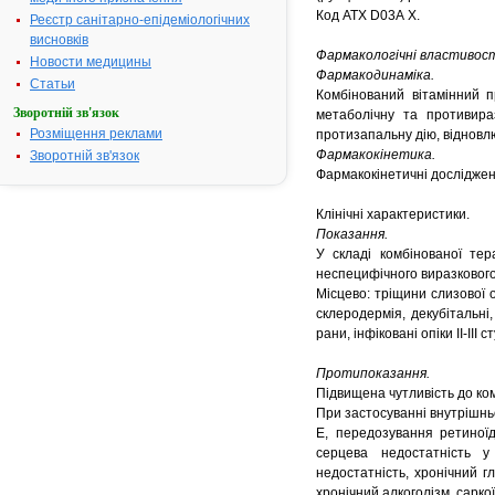
Код АТХ D03А X.
Реєстр санітарно-епідеміологічних
висновків
Фармакологічні властивост
Новости медицины
Фармакодинаміка.
Статьи
Комбінований вітамінний п
Зворотній зв'язок
метаболічну та противира
Розміщення реклами
протизапальну дію, відновлю
Фармакокінетика.
Зворотній зв'язок
Фармакокінетичні дослідже
Клінічні характеристики.
Показання.
У складі комбінованої тер
неспецифічного виразкового 
Місцево: тріщини слизової о
склеродермія, декубітальні,
рани, інфіковані опіки II-II
Протипоказання.
Підвищена чутливість до ко
При застосуванні внутрішньо:
Е, передозування ретиноїд
серцева недостатність у 
недостатність, хронічний г
хронічний алкоголізм, сарко