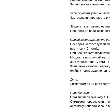
Для нормального всмоктуванн
Зловживання алкоголем і тю
Застосування у період вагі
Застосування препарату вну
Здатність впливати на шви
Препарат не впливає на шви
Спосіб застосування та до
Препарат застосовувати вну
протягом 4-5 тижнів.
При необхідності після конс
Місцево в проктології заст
днів; у гінекології – у вигл
Зовнішньо наносити через д
олійних пов’язок до появи гр
Діти.
Дітям віком до 14 років за
Передозування.
Прояви гіпервітамінозу А, Е 
Симптоми передозування
в
організму; генералізоване