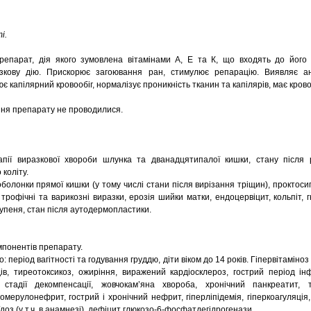
і.
репарат, дія якого зумовлена вітамінами А, Е та К, що входять до його 
зкову дію. Прискорює загоювання ран, стимулює репарацію. Виявляє а
є капілярний кровообіг, нормалізує проникність тканин та капілярів, має кро
ння препарату не проводилися.
апії виразкової хвороби шлунка та дванадцятипалої кишки, стану після р
коліту.
болонки прямої кишки (у тому числі стани після вирізання тріщин), проктосиг
 трофічні та варикозні виразки, ерозія шийки матки, ендоцервіцит, кольпіт, 
I ступеня, стан після аутодермопластики.
мпонентів препарату.
 період вагітності та годування груддю, діти віком до 14 років. Гіпервітаміноз 
ів, тиреотоксикоз, ожиріння, виражений кардіосклероз, гострий період ін
стадії декомпенсації, жовчокам’яна хвороба, хронічний панкреатит, 
ломерулонефрит, гострий і хронічний нефрит, гіперліпідемія, гіперкоагуляція
їдоз (у т.ч. в анамнезі), дефіцит глюкозо-6-фосфатдегідрогенази.