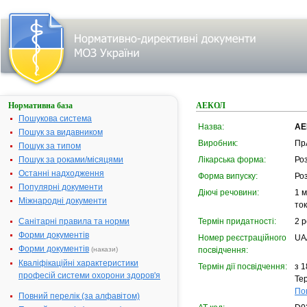
Нормативна база
АЕКОЛ
Пошукова система
Назва:
АЕ
Пошук за видавником
Виробник:
ПрА
Пошук за типом
Пошук за роками/місяцями
Лікарська форма:
Ро
Останні надходження
Форма випуску:
Ро
Популярні документи
Діючі речовини:
1 м
Міжнародні документи
ток
Санітарні правила та норми
Термін придатності:
2 р
Форми документів
Номер реєстраційного
UA
Форми документів
(накази)
посвідчення:
Кваліфікаційні характеристики
Термін дії посвідчення:
з 1
професій системи охорони здоров'я
Тер
По
Повний перелік (за алфавітом)