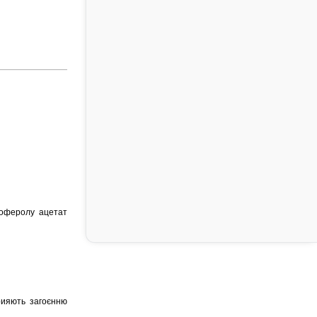
коферолу ацетат
рияють загоєнню