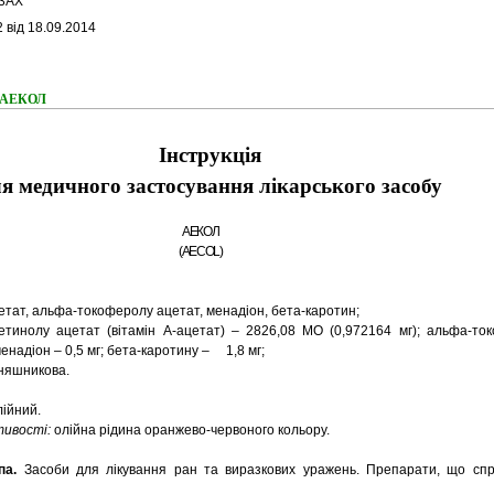
3AX
 від 18.09.2014
я АЕКОЛ
Інструкція
я медичного застосування лікарського засобу
АЕКОЛ
(AECOL)
тат, альфа-токоферолу ацетат, менадіон, бета-каротин;
етинолу ацетат (вітамін А-ацетат) – 2826,08 МО (0,972164 мг); альфа-то
 менадіон – 0,5 мг; бета-каротину – 1,8 мг;
оняшникова.
лійний.
стивості:
олійна рідина оранжево-червоного кольору.
упа.
Засоби для лікування ран та виразкових уражень. Препарати, що сп