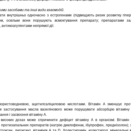
кими засобами та інші види взаємодій.
и внутрішньо одночасно з естрогенами (підвищують ризик розвитку гіперв
ом, оскільки вони порушують всмоктування препарату; препаратами зал
антикоагулянтами непрямої дії.
лористоводневою, ацетилсаліциловою кислотами. Вітамін А зменшує про
не застосування масла вазелінового може порушувати абсорбцію вітаміну
ання і засвоєння вітаміну А.
 високих дозах може спричинити дефіцит вітаміну А в організмі. Вітамі
 протизапальних препаратів (натрію диклофенак, ібупрофен, преднізолон); 
гітоксин, дигоксин), вітамінів А та D. Холестирамін, колестипол, мінеральн