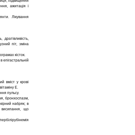
яниця, підвищення
ння, ажитація і
янти. Лікування
, дратівливість,
зний піт, зміна
ограмах кісток.
 в епігастральній
ий вміст у крові
вітаміну Е.
ння пульсу.
ччя, бронхоспазм,
кірний набряк; в
 висипання, що
ербілірубінемія