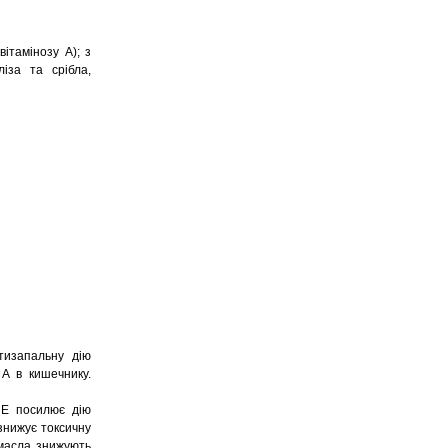
ітамінозу А); з
іза та срібла,
тизапальну дію
 А в кишечнику.
н Е посилює дію
знижує токсичну
і масла знижують