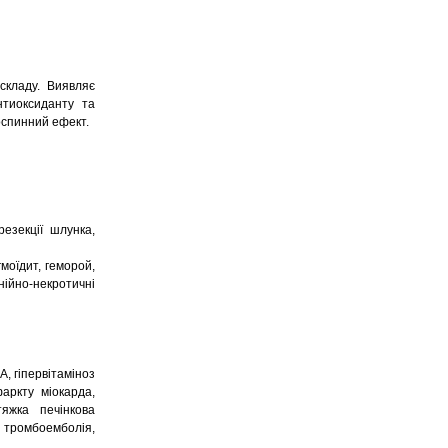
складу. Виявляє
нтиоксиданту та
воспинний ефект.
езекції шлунка,
моїдит, геморой,
гнійно-некротичні
А, гіпервітаміноз
фаркту міокарда,
тяжка печінкова
, тромбоемболія,