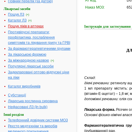
АТ код:
D0
Повний перелік (за датою)
Наказ МОЗ:
652
Лікарські засоби
Пошук ЛЗ
(+)
Каталог ЛЗ
(+)
Пошук ліків в аптеках
Інструкція для застосуванн
Противірусні препарати;
профілактика, послаблення
симптомів та лікування грипу та ГРВІ
За фармакотерапевтичними групами
дл
За лікарською формою
За міжнародною назвою
(+)
Популярні лікарські засоби
Задекларовані оптово-відпускні ціни
на ліки
Склад:
діючі речовини:
ретинолу аце
Каталог виробників
1 мл препарату містить: р
(вітамін-Е-ацетат) – 1,8 мг;
Субстанції
допоміжні речовини:
олія с
Лікарська рослинна сировина
Нефасовані ЛЗ (In bulk)
Лікарська форма.
Розчин о
Інші розділи
Основні фізико-хімічні вла
Телефонний довідник системи МОЗ
Фармакотерапевтична гр
Реєстр медтехніки та виробів
(рубцюванню) ран.
медичного призначення