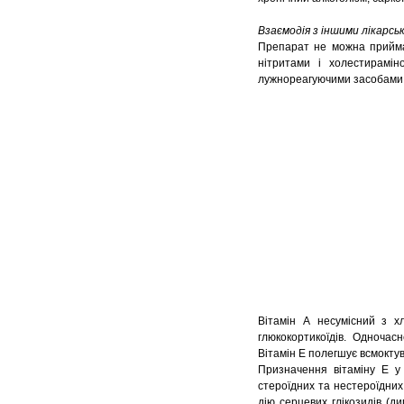
Взаємодія з іншими лікарсь
Препарат не можна приймат
нітритами і холестирамін
лужнореагуючими засобами, 
Вітамін А несумісний з х
глюкокортикоїдів. Одночас
Вітамін Е полегшує всмоктув
Призначення вітаміну Е у
стероїдних та нестероїдних
дію серцевих глікозидів (ди