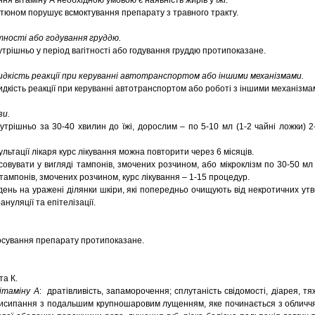
я вітаміну А необхідною умовою є наявність жирів у їжі.
тюном порушує всмоктування препарату з травного тракту.
тності або годування груддю.
трішньо у період вагітності або годування груддю протипоказане.
дкість реакції при керуванні автотранспортом або іншими механізмами.
дкість реакції при керуванні автотранспортом або роботі з іншими механізма
зи.
трішньо за 30-40 хвилин до їжі, дорослим – по 5-10 мл (1-2 чайні ложки) 2
ультації лікаря курс лікування можна повторити через 6 місяців.
осовувати у вигляді тампонів, змочених розчином, або мікроклізм по 30-50 м
яді тампонів, змочених розчином, курс лікування – 1-15 процедур.
ень на уражені ділянки шкіри, які попередньо очищують від некротичних утво
ануляції та епітелізації.
стосування препарату протипоказане.
та К.
ітаміну А
: дратівливість, запаморочення; сплутаність свідомості, діарея, т
 висипання з подальшим крупношаровим лущенням, яке починається з обличчя