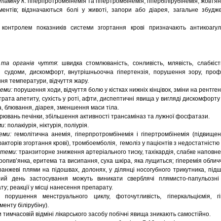
ітаміну К
: гіперпротромбінемія та гіпертромбінемія, гіпербілірубінемія, жовт
ментів; відзначаються болі у животі, запори або діарея, загальне збудже
 контролем показників системи згортання крові призначають антикоагул
 та органів чуття
: швидка стомлюваність, сонливість, млявість, слабкість
, судоми, дискомфорт, внутрішньоочна гіпертензія, порушення зору, профу
ння температури, відчуття жару.
теми:
порушення ходи, відчуття болю у кістках нижніх кінцівок, зміни на рентген
рата апетиту, сухість у роті, афти, диспептичні явища у вигляді дискомфорту
та, блювання, діарея, зменшення маси тіла.
ювань печінки, збільшення активності трансаміназ та лужної фосфатази.
ми
: полакіурія, ніктурія, поліурія.
еми:
гемолітична анемія,
гіперпротромбінемія і гіпертромбінемія (підвищен
акторів згортання крові), тромбоемболія, гемоліз у пацієнтів з недостатністю 
истеми:
транзиторне зниження артеріального тиску, тахікардія, слабке наповне
 кропив’янка, еритема та висипання, суха шкіра, яка лущиться; гіперемія обли
ранжеві плями на підошвах, долонях, у ділянці носогубного трикутника, підш
ий день застосування можуть виникати сверблячі плямисто-папульозні
у; реакції у місці нанесення препарату.
орушення менструального циклу, фоточутливість, гіперкальціємія, гіп
менту білірубіну).
тимчасовій відміні лікарського засобу побічні явища зникають самостійно.