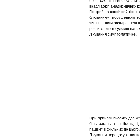
ясен, сухість і виразка сли
внаслідок піднадкісничних к
Гострий та хронічний гіпер
блюванням, порушенням зор
збільшенням розмірів печінк
розвиваються судомні напад
Лікування симптоматичне.
При прийомі високих доз
ві
біль, загальна слабкість, 
пацієнтів схильних до цього
Лікування передозування пол